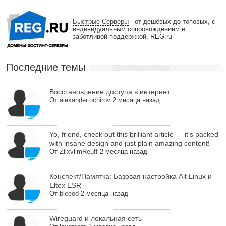
Быстрые Серверы
- от дешёвых до топовых, с
индивидуальным сопровождением и
заботливой поддержкой. REG.ru
Последние темы
Восстановление доступа в интернет
От
alexander.ochirov
2 месяца назад
Yo, friend, check out this brilliant article — it's packed
with insane design and just plain amazing content!
От
ZlixvlimReuff
2 месяца назад
Конспект/Памятка: Базовая настройка Alt Linux и
Eltex ESR
От
bleeod
2 месяца назад
Wireguard и локальная сеть