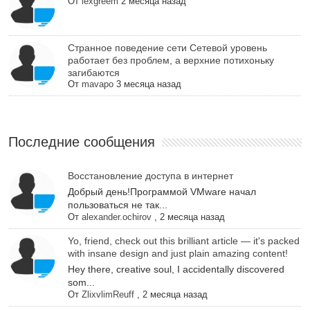
От
lexgreem
2 месяца назад
Cтранное поведение сети Сетевой уровень
работает без проблем, а верхние потихоньку
загибаются
От
mavapo
3 месяца назад
Последние сообщения
Восстановление доступа в интернет
Добрый день!Программой VMware начал
пользоваться не так...
От
alexander.ochirov
,
2 месяца назад
Yo, friend, check out this brilliant article — it's packed
with insane design and just plain amazing content!
Hey there, creative soul, I accidentally discovered
som...
От
ZlixvlimReuff
,
2 месяца назад