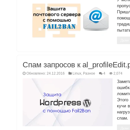
пропу
Пришло
помощ
тради
пытат
Далее
Спам запросов к al_profileEdit
Обновлено: 24.12.2016
Linux
,
Разное
4
2,074
Замет
ошибк
ломитс
Этого
кучи 
нагру
спам.
Далее