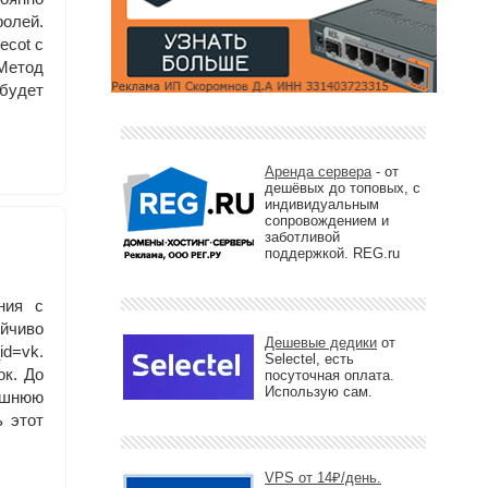
ролей.
ecot с
Метод
 будет
Аренда сервера
- от
дешёвых до топовых, с
индивидуальным
сопровождением и
заботливой
поддержкой. REG.ru
ния с
йчиво
Дешевые дедики
от
_id=vk.
Selectel, есть
ок. До
посуточная оплата.
Использую сам.
лишнюю
ь этот
VPS от 14₽/день.