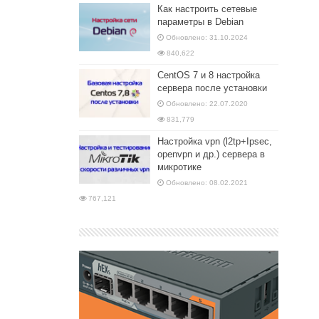
Как настроить сетевые
параметры в Debian
Обновлено: 31.10.2024
840,622
CentOS 7 и 8 настройка
сервера после установки
Обновлено: 22.07.2020
831,779
Настройка vpn (l2tp+Ipsec,
openvpn и др.) сервера в
микротике
Обновлено: 08.02.2021
767,121