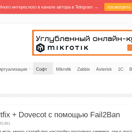
Много интересного в канале автора в Telegram →
посмотреть
иртуализация
Софт
Mikrotik
Zabbix
Asterisk
1C
В
fix + Dovecot с помощью Fail2Ban
35,981
 есть много статей про настройку почтового сервера, где я пос