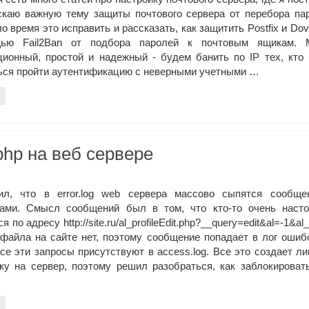
скаю важную тему защиты почтового сервера от перебора па
 время это исправить и рассказать, как защитить Postfix и Dov
ью Fail2Ban от подбора паролей к почтовым ящикам. 
ционный, простой и надежный - будем банить по IP тех, кто
ься пройти аутентификацию с неверными учетными …
.php на веб сервере
ил, что в error.log web сервера массово сыпятся сообще
ами. Смысл сообщений был в том, что кто-то очень насто
я по адресу http://site.ru/al_profileEdit.php?__query=edit&al=-1&al
 файла на сайте нет, поэтому сообщение попадает в лог ошиб
все эти запросы присутствуют в access.log. Все это создает 
зку на сервер, поэтому решил разобраться, как заблокироват