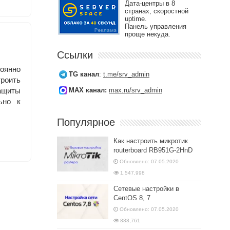
Дата-центры в 8
странах, скоростной
uptime.
Панель управления
проще некуда.
Ссылки
оянно
TG канал
:
t.me/srv_admin
троить
защиты
MAX канал:
max.ru/srv_admin
ьно к
Популярное
Как настроить микротик
routerboard RB951G-2HnD
Обновлено: 07.05.2020
1,547,998
Сетевые настройки в
CentOS 8, 7
Обновлено: 07.05.2020
888,761