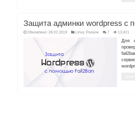
Защита админки wordpress с п
Обновлено: 28.02.2019
Linux
,
Разное
7
13,421
Для о
прове
fail2
серви
wordpr
Далее