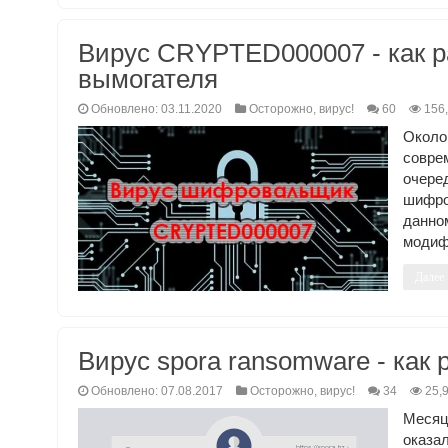
Вирус CRYPTED000007 - как 
вымогателя
Обновлено: 03.11.2020
Осторожно, вирус!
60
156
Окол
совре
очере
шифро
данно
модиф
Далее
Вирус spora ransomware - как
Обновлено: 07.08.2017
Осторожно, вирус!
34
25,
Месяц
оказа