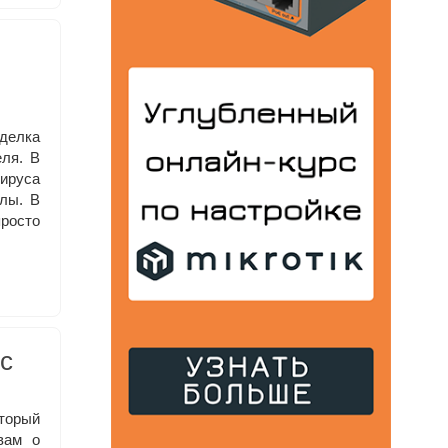
делка
ля. В
ируса
лы. В
росто
с
торый
вам о