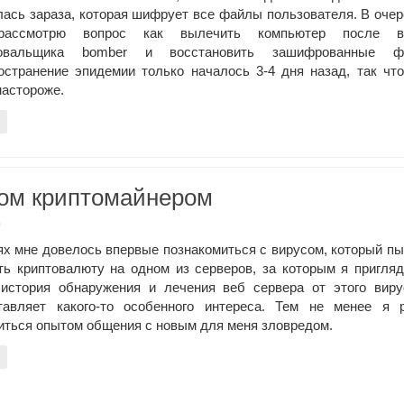
лась зараза, которая шифрует все файлы пользователя. В оче
рассмотрю вопрос как вылечить компьютер после в
овальщика bomber и восстановить зашифрованные ф
остранение эпидемии только началось 3-4 дня назад, так чт
настороже.
сом криптомайнером
0
ях мне довелось впервые познакомиться с вирусом, который п
ть криптовалюту на одном из серверов, за которым я пригля
история обнаружения и лечения веб сервера от этого виру
тавляет какого-то особенного интереса. Тем не менее я 
иться опытом общения с новым для меня зловредом.