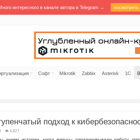
Много интересного в канале автора в Telegram →
посмотреть
иртуализация
Софт
Mikrotik
Zabbix
Asterisk
1C
В
тупенчатый подход к кибербезопасно
4
4,827
ы знаем истории, когда вирусы парализовывали работу огр