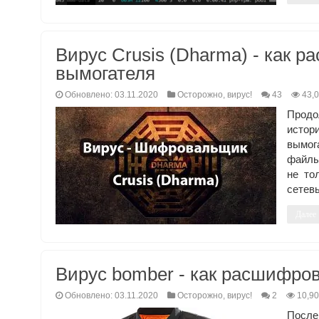
Вирус Crusis (Dharma) - как 
вымогателя
Обновлено: 03.11.2020
Осторожно, вирус!
43
43,
Продо
истор
вымог
файлы
не то
сетев
Далее
Вирус bomber - как расшифро
Обновлено: 03.11.2020
Осторожно, вирус!
2
10,9
После