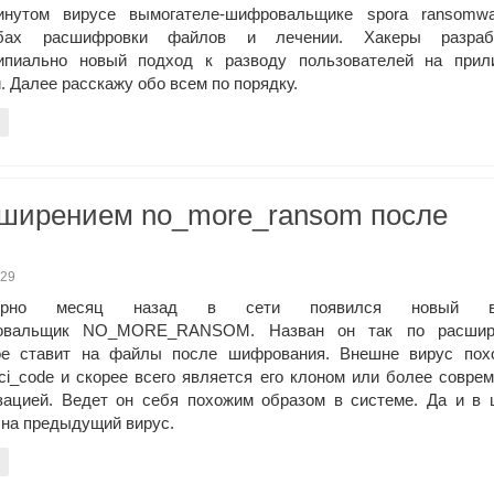
инутом вирусе вымогателе-шифровальщике spora ransomwa
обах расшифровки файлов и лечении. Хакеры разраб
ипиально новый подход к разводу пользователей на прил
. Далее расскажу обо всем по порядку.
сширением no_more_ransom после
529
ерно месяц назад в сети появился новый ви
овальщик NO_MORE_RANSOM. Назван он так по расшир
ое ставит на файлы после шифрования. Внешне вирус пох
nci_code и скорее всего является его клоном или более совре
зацией. Ведет он себя похожим образом в системе. Да и в 
 на предыдущий вирус.