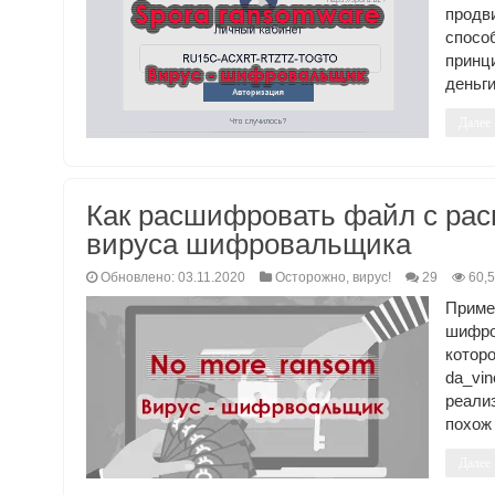
продв
спос
принц
деньги
Далее
Как расшифровать файл с ра
вируса шифровальщика
Обновлено: 03.11.2020
Осторожно, вирус!
29
60,
Прим
шифр
котор
da_vi
реали
похож
Далее