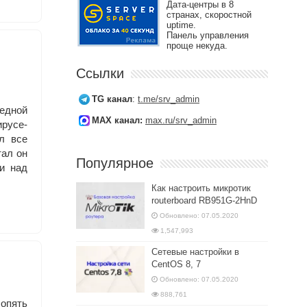
Дата-центры в 8
странах, скоростной
uptime.
Панель управления
проще некуда.
Ссылки
TG канал
:
t.me/srv_admin
едной
MAX канал:
max.ru/srv_admin
ирусе-
л все
тал он
Популярное
и над
Как настроить микротик
routerboard RB951G-2HnD
Обновлено: 07.05.2020
1,547,993
Сетевые настройки в
CentOS 8, 7
Обновлено: 07.05.2020
888,761
опять