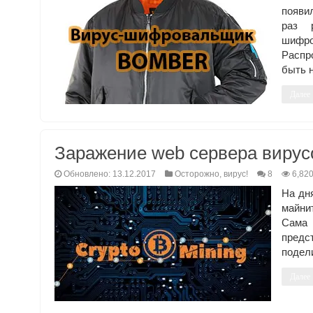
появи
раз 
шифр
Распр
быть 
Далее
Заражение web сервера виру
Обновлено: 13.12.2017
Осторожно, вирус!
8
6,82
На дн
майни
Сама 
предс
подел
Далее