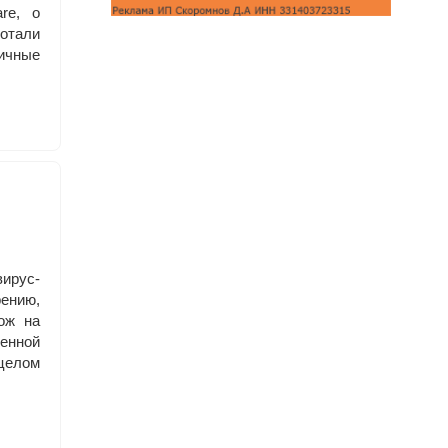
re, о
отали
ичные
рус-
ению,
ож на
менной
целом