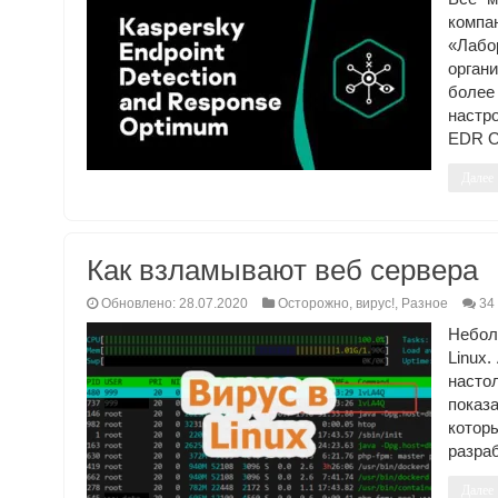
комп
«Лабо
орган
более
настр
EDR O
Далее
Как взламывают веб сервера
Обновлено: 28.07.2020
Осторожно, вирус!
,
Разное
34
Небол
Linux.
насто
показ
кото
разра
Далее