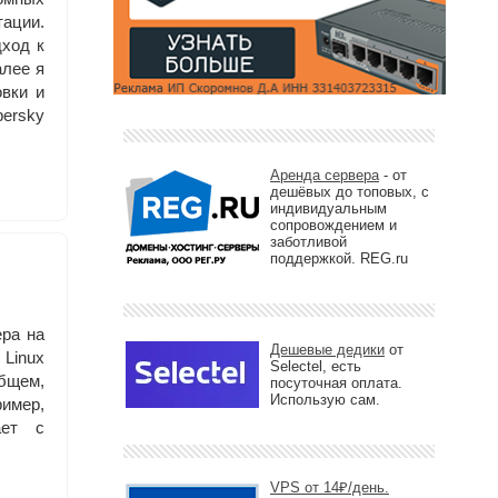
ации.
дход к
алее я
овки и
persky
Аренда сервера
- от
дешёвых до топовых, с
индивидуальным
сопровождением и
заботливой
поддержкой. REG.ru
ера на
Дешевые дедики
от
 Linux
Selectel, есть
бщем,
посуточная оплата.
Использую сам.
имер,
ает с
VPS от 14₽/день.