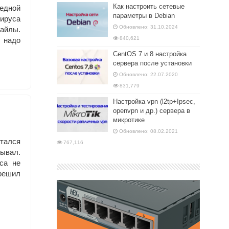
Как настроить сетевые
редной
параметры в Debian
ируса
Обновлено: 31.10.2024
айлы.
840,621
о надо
CentOS 7 и 8 настройка
сервера после установки
Обновлено: 22.07.2020
831,779
Настройка vpn (l2tp+Ipsec,
openvpn и др.) сервера в
микротике
Обновлено: 08.02.2021
ытался
767,116
дывал.
са не
решил