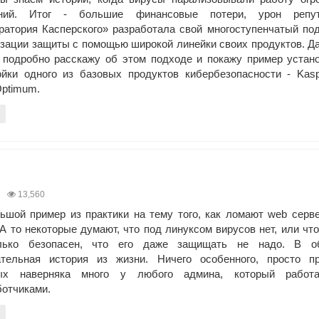
аний. Итог - большие финансовые потери, урон репут
ратория Касперского» разработала свой многоступенчатый по
изации защиты с помощью широкой линейки своих продуктов. Д
 подробно расскажу об этом подходе и покажу пример устан
ойки одного из базовых продуктов кибербезопасности - Kas
ptimum.
13,560
ьшой пример из практики на тему того, как ломают web серв
 А то некоторые думают, что под линуксом вирусов нет, или что
лько безопасен, что его даже защищать не надо. В о
ательная история из жизни. Ничего особенного, просто пр
рых наверняка много у любого админа, который работ
ботчиками.