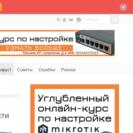
ирус!
Советы
Ошибки
Разное
сти
омных