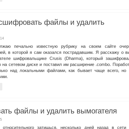
расшифровать файлы и удалить
014
лжаю печально известную рубрику на своем сайте очер
ией, в которой я сам оказался пострадавшим. Я расскажу о в
ателе шифровальщике Crusis (Dharma), который зашифрова
 на сетевом диске и поставил им расширение .combo. Порабо
лько над локальными файлами, как бывает чаще всего, но 
ыми.
вать файлы и удалить вымогателя
05
 относительного затишься, несколько дней назад в сети 