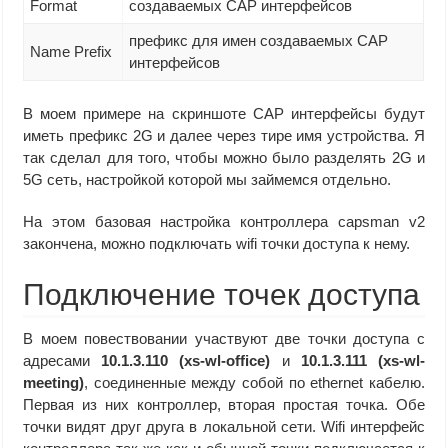
Format
создаваемых CAP интерфейсов
префикс для имен создаваемых CAP
Name Prefix
интерфейсов
В моем примере на скриншоте CAP интерфейсы будут
иметь префикс 2G и далее через тире имя устройства. Я
так сделал для того, чтобы можно было разделять 2G и
5G сеть, настройкой которой мы займемся отдельно.
На этом базовая настройка контроллера capsman v2
закончена, можно подключать wifi точки доступа к нему.
Подключение точек доступа
В моем повествовании участвуют две точки доступа с
адресами
10.1.3.110 (xs-wl-office)
и
10.1.3.111 (xs-wl-
meeting)
, соединенные между собой по ethernet кабелю.
Первая из них контроллер, вторая простая точка. Обе
точки видят друг друга в локальной сети. Wifi интерфейс