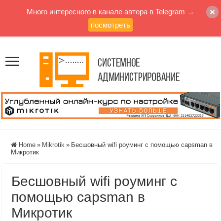
Много интересного в канале автора в Telegram →
посмотреть
Home
»
Mikrotik
»
Бесшовный wifi роуминг с помощью capsman в
Микротик
Бесшовный wifi роуминг с
помощью capsman в
Микротик