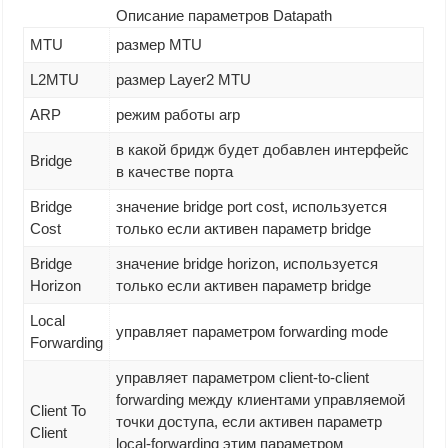
Описание параметров Datapath
MTU
размер MTU
L2MTU
размер Layer2 MTU
ARP
режим работы arp
в какой бридж будет добавлен интерфейс
Bridge
в качестве порта
Bridge
значение bridge port cost, используется
Cost
только если активен параметр bridge
Bridge
значение bridge horizon, используется
Horizon
только если активен параметр bridge
Local
управляет параметром forwarding mode
Forwarding
управляет параметром client-to-client
forwarding между клиентами управляемой
Client To
точки доступа, если активен параметр
Client
local-forwarding этим параметром