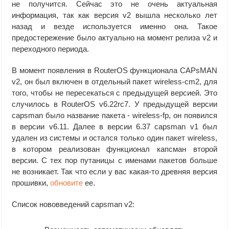
не получится. Сейчас это не очень актуальная
информация, так как версия v2 вышла несколько лет
назад и везде используется именно она. Такое
предостережение было актуально на момент релиза v2 и
переходного периода.
В момент появления в RouterOS функционала CAPsMAN
v2, он был включен в отдельный пакет wireless-cm2, для
того, чтобы не пересекаться с предыдущей версией. Это
случилось в RouterOS v6.22rc7. У предыдущей версии
capsman было название пакета - wireless-fp, он появился
в версии v6.11. Далее в версии 6.37 capsman v1 был
удален из системы и остался только один пакет wireless,
в котором реализован функционал капсман второй
версии. С тех пор путаницы с именами пакетов больше
не возникает. Так что если у вас какая-то древняя версия
прошивки,
обновите
ее.
Список нововведений capsman v2: