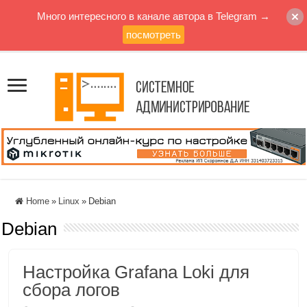
Много интересного в канале автора в Telegram →
посмотреть
Home
»
Linux
»
Debian
Debian
Настройка Grafana Loki для
сбора логов