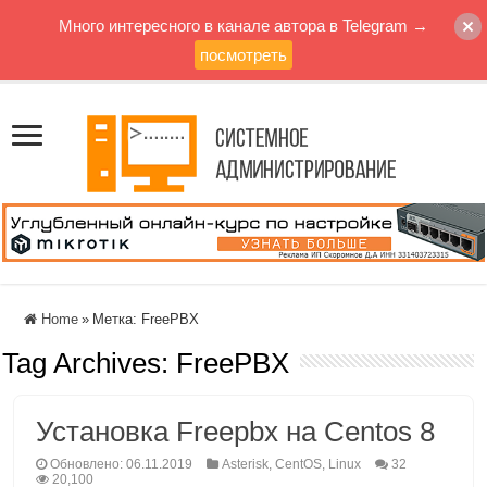
Много интересного в канале автора в Telegram →
посмотреть
Home
»
Метка:
FreePBX
Tag Archives:
FreePBX
Установка Freepbx на Centos 8
Обновлено: 06.11.2019
Asterisk
,
CentOS
,
Linux
32
20,100