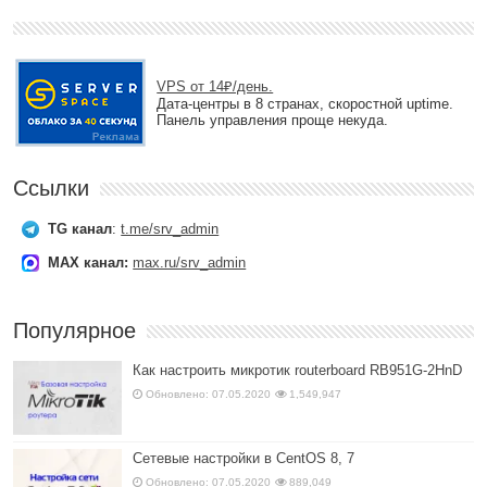
VPS от 14₽/день.
Дата-центры в 8 странах, скоростной uptime.
Панель управления проще некуда.
Ссылки
TG канал
:
t.me/srv_admin
MAX канал:
max.ru/srv_admin
Популярное
Как настроить микротик routerboard RB951G-2HnD
Обновлено: 07.05.2020
1,549,947
Сетевые настройки в CentOS 8, 7
Обновлено: 07.05.2020
889,049