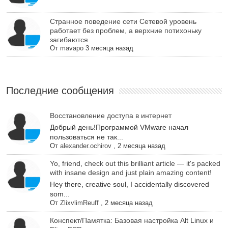
Cтранное поведение сети Сетевой уровень
работает без проблем, а верхние потихоньку
загибаются
От
mavapo
3 месяца назад
Последние сообщения
Восстановление доступа в интернет
Добрый день!Программой VMware начал
пользоваться не так...
От
alexander.ochirov
,
2 месяца назад
Yo, friend, check out this brilliant article — it's packed
with insane design and just plain amazing content!
Hey there, creative soul, I accidentally discovered
som...
От
ZlixvlimReuff
,
2 месяца назад
Конспект/Памятка: Базовая настройка Alt Linux и