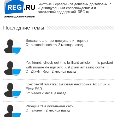
Быстрые Серверы
- от дешёвых до топовых, с
индивидуальным сопровождением и
заботливой поддержкой. REG.ru
Последние темы
Восстановление доступа в интернет
От
alexander.ochirov
2 месяца назад
Yo, friend, check out this brilliant article — it's packed
with insane design and just plain amazing content!
От
ZlixvlimReuff
2 месяца назад
Конспект/Памятка: Базовая настройка Alt Linux и
Eltex ESR
От
bleeod
2 месяца назад
Wireguard и локальная сеть
От
lexgreem
2 месяца назад