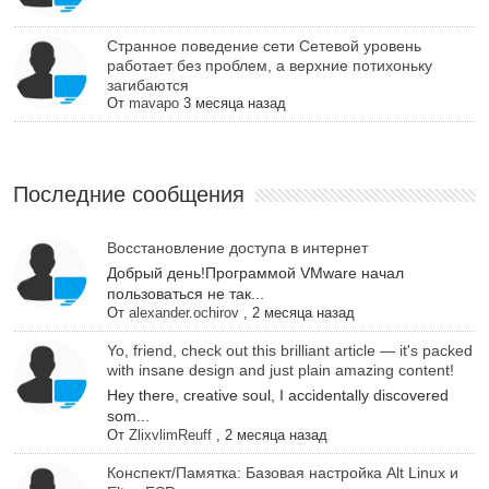
Cтранное поведение сети Сетевой уровень
работает без проблем, а верхние потихоньку
загибаются
От
mavapo
3 месяца назад
Последние сообщения
Восстановление доступа в интернет
Добрый день!Программой VMware начал
пользоваться не так...
От
alexander.ochirov
,
2 месяца назад
Yo, friend, check out this brilliant article — it's packed
with insane design and just plain amazing content!
Hey there, creative soul, I accidentally discovered
som...
От
ZlixvlimReuff
,
2 месяца назад
Конспект/Памятка: Базовая настройка Alt Linux и