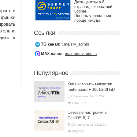
Дата-центры в 8
странах, скоростной
прост в
uptime.
Панель управления
ы фишки
проще некуда.
тировать
ательно
Ссылки
дить к
TG канал
:
t.me/srv_admin
MAX канал:
max.ru/srv_admin
Популярное
Как настроить микротик
routerboard RB951G-2HnD
Обновлено: 07.05.2020
1,547,997
Сетевые настройки в
CentOS 8, 7
Обновлено: 07.05.2020
888,761