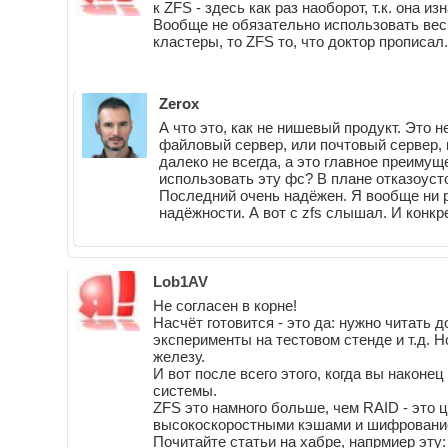
к ZFS - здесь как раз наоборот, т.к. она 
Вообще не обязательно использовать весь
кластеры, то ZFS то, что доктор прописал.
Zerox
А что это, как не нишевый продукт. Это н
файловый сервер, или почтовый сервер, 
далеко не всегда, а это главное преимущ
использовать эту фс? В плане отказоус
Последний очень надёжен. Я вообще ни 
надёжности. А вот с zfs слышал. И конк
Lob1AV
Не согласен в корне!
Насчёт готовится - это да: нужно читать
эксперименты на тестовом стенде и т.д. Н
железу.
И вот после всего этого, когда вы наконе
системы.
ZFS это намного больше, чем RAID - это 
высокоскоростными кэшами и шифрование
Почитайте статьи на хабре, напрмиер эту