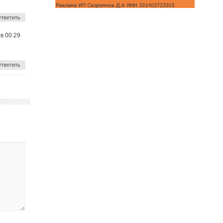
тветить
 в 00:29
тветить