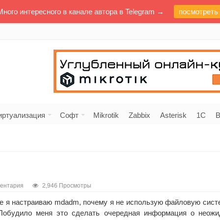
Много интересного в канале автора в Telegram →
посмотреть
иртуализация
Софт
Mikrotik
Zabbix
Asterisk
1C
В
ментария
2,946 Просмотры
де я настраиваю mdadm, почему я не использую файловую систе
 Побудило меня это сделать очередная информация о неож