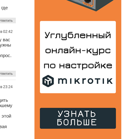
 где
тветить
 в 02:42
у вас
нужны
прос.
тветить
 в 23:24
дить
рошему
 этой
вая