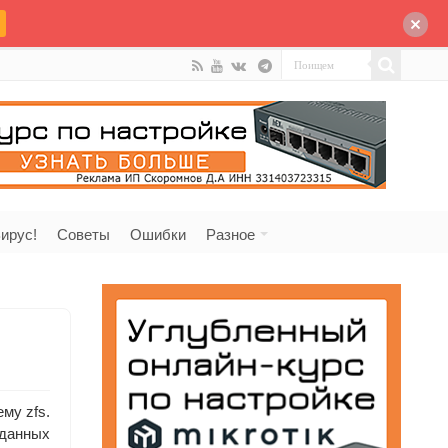
ирус!
Советы
Ошибки
Разное
му zfs.
иданных