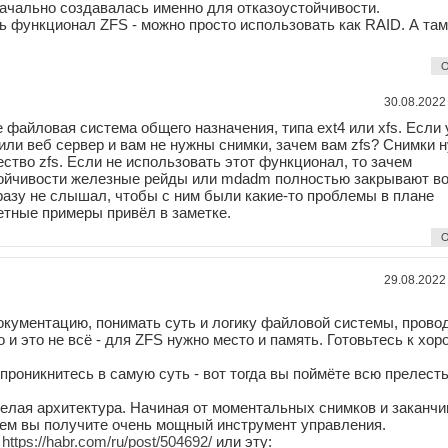
изначально создавалась именно для отказоустойчивости.
 функционал ZFS - можно просто использовать как RAID. А там
О
30.08.2022
е файловая система общего назначения, типа ext4 или xfs. Если 
или веб сервер и вам не нужны снимки, зачем вам zfs? Снимки 
ество zfs. Если не использовать этот функционал, то зачем
тойчивости железные рейды или mdadm полностью закрывают во
разу не слышал, чтобы с ним были какие-то проблемы в плане
ретные примеры привёл в заметке.
О
29.08.2022
 документацию, понимать суть и логику файловой системы, прово
о и это не всё - для ZFS нужно место и память. Готовьтесь к хо
ц проникнитесь в самую суть - вот тогда вы поймёте всю прелесть
целая архитектура. Начиная от моментальных снимков и заканчи
м вы получите очень мощный инструмент управления.
:
https://habr.com/ru/post/504692/
или эту: