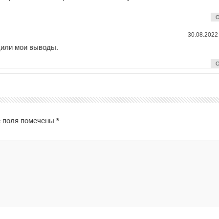
О
30.08.2022
дили мои выводы.
О
 поля помечены
*