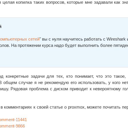
 целая копилка таких вопросов, которые мне задавали как зн
й
компьютерных сетей
" вы с нуля научитесь работать с Wireshark 
олов. На протяжении курса надо будет выполнить более пятиде
 конкретные задачи для тех, кто понимает, что это такое, 
В общем случае я не рекомендую его использовать, у кого не
 пишу. Рядовая проблема с диском приводит к невероятному го
в комментариях к своей статье о proxmox, можете почитать пе
#comment-11441
#comment-9866