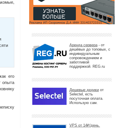
акомые,
и
сяти
Аренда сервера
- от
дешёвых до топовых, с
индивидуальным
сопровождением и
заботливой
поддержкой. REG.ru
как его
т опыта
ловняку
Дешевые дедики
от
Selectel, есть
посуточная оплата.
Использую сам.
реписку
VPS от 14₽/день.