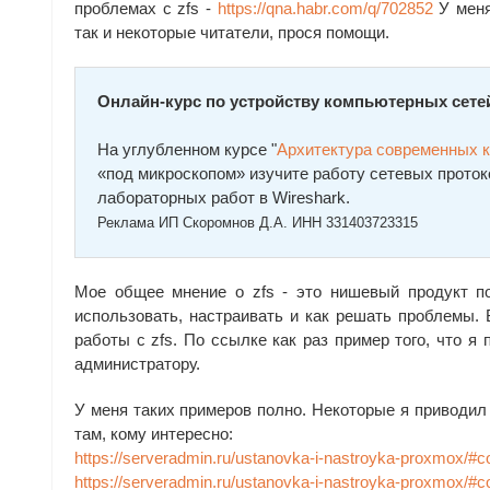
проблемах с zfs -
https://qna.habr.com/q/702852
У меня
так и некоторые читатели, прося помощи.
Онлайн-курс по устройству компьютерных сете
На углубленном курсе "
Архитектура современных 
«под микроскопом» изучите работу сетевых проток
лабораторных работ в Wireshark.
Реклама ИП Скоромнов Д.А. ИНН 331403723315
Мое общее мнение о zfs - это нишевый продукт под
использовать, настраивать и как решать проблемы. 
работы с zfs. По ссылке как раз пример того, что я
администратору.
У меня таких примеров полно. Некоторые я приводил 
там, кому интересно:
https://serveradmin.ru/ustanovka-i-nastroyka-proxmox/
https://serveradmin.ru/ustanovka-i-nastroyka-proxmox/