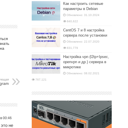
Как настроить сетевые
параметры в Debian
Обновлено: 31.10.2024
840,622
CentOS 7 и 8 настройка
сервера после установки
ться
Обновлено: 22.07.2020
знать
 на
831,779
Настройка vpn (l2tp+Ipsec,
openvpn и др.) сервера в
микротике
Обновлено: 08.02.2021
ующая
767,121
egram
 в 00:46
 это не