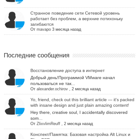
Cтранное поведение сети Сетевой уровень
работает без проблем, а верхние потихоньку
загибаются
От
mavapo
3 месяца назад
Последние сообщения
Восстановление доступа в интернет
Добрый день!Программой VMware начал
пользоваться не так...
От
alexander.ochirov
,
2 месяца назад
Yo, friend, check out this brilliant article — it's packed
with insane design and just plain amazing content!
Hey there, creative soul, I accidentally discovered
som...
От
ZlixvlimReuff
,
2 месяца назад
Конспект/Памятка: Базовая настройка Alt Linux и