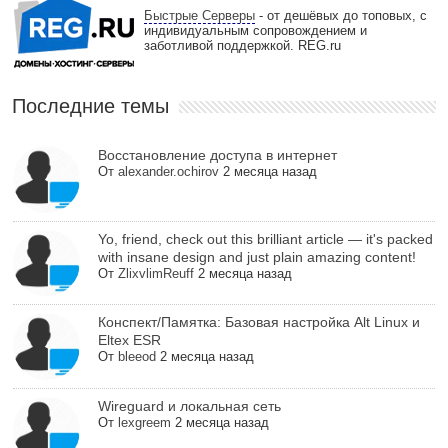
Быстрые Серверы
- от дешёвых до топовых, с
индивидуальным сопровождением и
заботливой поддержкой. REG.ru
Последние темы
Восстановление доступа в интернет
От
alexander.ochirov
2 месяца назад
Yo, friend, check out this brilliant article — it's packed
with insane design and just plain amazing content!
От
ZlixvlimReuff
2 месяца назад
Конспект/Памятка: Базовая настройка Alt Linux и
Eltex ESR
От
bleeod
2 месяца назад
Wireguard и локальная сеть
От
lexgreem
2 месяца назад