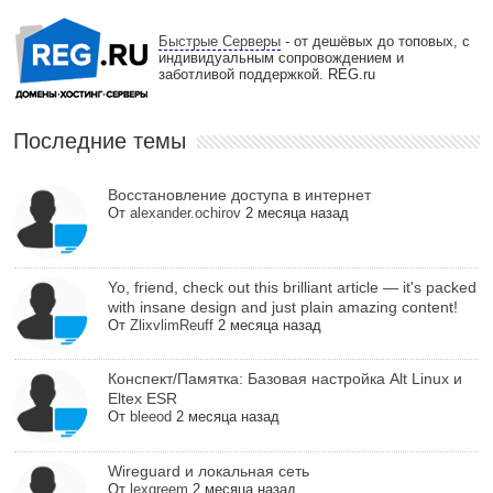
Быстрые Серверы
- от дешёвых до топовых, с
индивидуальным сопровождением и
заботливой поддержкой. REG.ru
Последние темы
Восстановление доступа в интернет
От
alexander.ochirov
2 месяца назад
Yo, friend, check out this brilliant article — it's packed
with insane design and just plain amazing content!
От
ZlixvlimReuff
2 месяца назад
Конспект/Памятка: Базовая настройка Alt Linux и
Eltex ESR
От
bleeod
2 месяца назад
Wireguard и локальная сеть
От
lexgreem
2 месяца назад