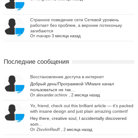
Cтранное поведение сети Сетевой уровень
работает без проблем, а верхние потихоньку
загибаются
От
mavapo
3 месяца назад
Последние сообщения
Восстановление доступа в интернет
Добрый день!Программой VMware начал
пользоваться не так...
От
alexander.ochirov
,
2 месяца назад
Yo, friend, check out this brilliant article — it's packed
with insane design and just plain amazing content!
Hey there, creative soul, I accidentally discovered
som...
От
ZlixvlimReuff
,
2 месяца назад