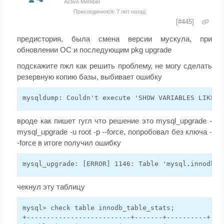
Active Member
Присоединился: 7 лет назад
[#445]
предистория, была смена версии мускула, при
обновлении ОС и последующим pkg upgrade
подскажите пжл как решить проблему, не могу сделать
резервную копию базы, выбивает ошибку
mysqldump: Couldn't execute 'SHOW VARIABLES LIKE '
вроде как пишет гугл что решение это mysql_upgrade -
mysql_upgrade -u root -p --force, попробовал без ключа -
-force в итоге получил ошибку
mysql_upgrade: [ERROR] 1146: Table 'mysql.innodb_t
чекнул эту таблицу
mysql> check table innodb_table_stats;
+--------------------------+-------+----------+---