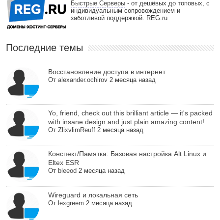
Быстрые Серверы
- от дешёвых до топовых, с
индивидуальным сопровождением и
заботливой поддержкой. REG.ru
Последние темы
Восстановление доступа в интернет
От
alexander.ochirov
2 месяца назад
Yo, friend, check out this brilliant article — it's packed
with insane design and just plain amazing content!
От
ZlixvlimReuff
2 месяца назад
Конспект/Памятка: Базовая настройка Alt Linux и
Eltex ESR
От
bleeod
2 месяца назад
Wireguard и локальная сеть
От
lexgreem
2 месяца назад