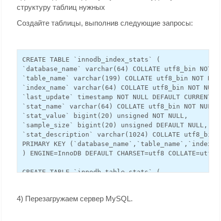
структуру таблиц нужных
Создайте таблицы, выполнив следующие запросы:
CREATE TABLE `innodb_index_stats` (
`database_name` varchar(64) COLLATE utf8_bin NOT N
`table_name` varchar(199) COLLATE utf8_bin NOT NUL
`index_name` varchar(64) COLLATE utf8_bin NOT NULL
`last_update` timestamp NOT NULL DEFAULT CURRENT_T
`stat_name` varchar(64) COLLATE utf8_bin NOT NULL,
`stat_value` bigint(20) unsigned NOT NULL,
`sample_size` bigint(20) unsigned DEFAULT NULL,
`stat_description` varchar(1024) COLLATE utf8_bin 
PRIMARY KEY (`database_name`,`table_name`,`index_n
) ENGINE=InnoDB DEFAULT CHARSET=utf8 COLLATE=utf8_
CREATE TABLE `innodb_table_stats` (
`database_name` varchar(64) COLLATE utf8_bin NOT N
`table_name` varchar(199) COLLATE utf8_bin NOT NUL
4) Перезагружаем сервер MySQL.
`last_update` timestamp NOT NULL DEFAULT CURRENT_T
`n_rows` bigint(20) unsigned NOT NULL,
`clustered_index_size` bigint(20) unsigned NOT NUL