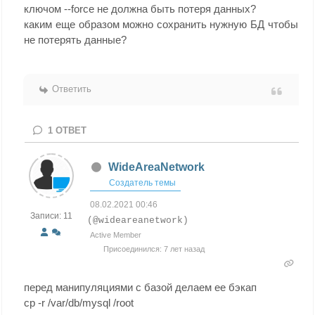
2 rows in set (0.00 sec)
ключом --force не должна быть потеря данных?
каким еще образом можно сохранить нужную БД чтобы
не потерять данные?
Ответить
1
ОТВЕТ
WideAreaNetwork
Создатель темы
08.02.2021 00:46
Записи: 11
(@wideareanetwork)
Active Member
Присоединился: 7 лет назад
перед манипуляциями с базой делаем ее бэкап
cp -r /var/db/mysql /root