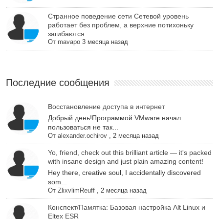
Cтранное поведение сети Сетевой уровень
работает без проблем, а верхние потихоньку
загибаются
От
mavapo
3 месяца назад
Последние сообщения
Восстановление доступа в интернет
Добрый день!Программой VMware начал
пользоваться не так...
От
alexander.ochirov
,
2 месяца назад
Yo, friend, check out this brilliant article — it's packed
with insane design and just plain amazing content!
Hey there, creative soul, I accidentally discovered
som...
От
ZlixvlimReuff
,
2 месяца назад
Конспект/Памятка: Базовая настройка Alt Linux и
Eltex ESR