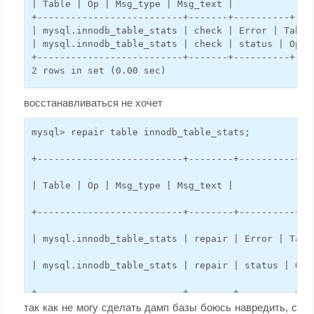
| Table | Op | Msg_type | Msg_text |
+--------------------------+-------+----------+---
| mysql.innodb_table_stats | check | Error | Table
| mysql.innodb_table_stats | check | status | Oper
+--------------------------+-------+----------+---
2 rows in set (0.00 sec)
восстанавливаться не хочет
mysql> repair table innodb_table_stats;
+--------------------------+--------+----------+--
| Table | Op | Msg_type | Msg_text |
+--------------------------+--------+----------+--
| mysql.innodb_table_stats | repair | Error | Tabl
| mysql.innodb_table_stats | repair | status | Ope
+--------------------------+--------+----------+--
так как не могу сделать дамп базы боюсь навредить, с