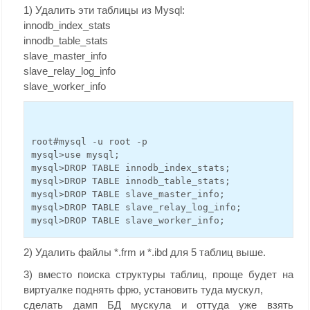
1) Удалить эти таблицы из Mysql:
innodb_index_stats
innodb_table_stats
slave_master_info
slave_relay_log_info
slave_worker_info
root#mysql -u root -p
mysql>use mysql;
mysql>DROP TABLE innodb_index_stats;
mysql>DROP TABLE innodb_table_stats;
mysql>DROP TABLE slave_master_info;
mysql>DROP TABLE slave_relay_log_info;
mysql>DROP TABLE slave_worker_info;
2) Удалить файлы *.frm и *.ibd для 5 таблиц выше.
3) вместо поиска структуры таблиц, проще будет на
виртуалке поднять фрю, установить туда мускул,
сделать дамп БД мускула и оттуда уже взять