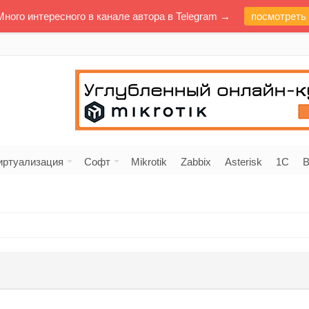
Много интересного в канале автора в Telegram →
посмотреть
иртуализация
Софт
Mikrotik
Zabbix
Asterisk
1C
В