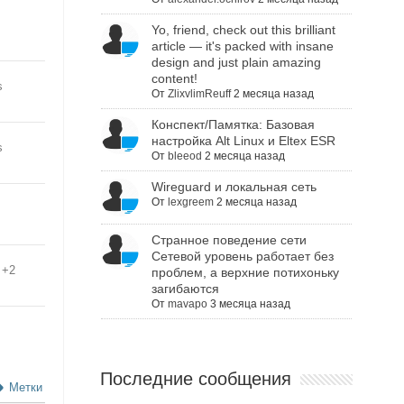
Yo, friend, check out this brilliant
article — it's packed with insane
design and just plain amazing
content!
s
От
ZlixvlimReuff
2 месяца назад
Конспект/Памятка: Базовая
настройка Alt Linux и Eltex ESR
s
От
bleeod
2 месяца назад
Wireguard и локальная сеть
От
lexgreem
2 месяца назад
Cтранное поведение сети
Сетевой уровень работает без
+2
проблем, а верхние потихоньку
загибаются
От
mavapo
3 месяца назад
Последние сообщения
Метки