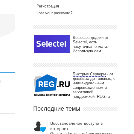
Регистрация
Lost your password?
Дешевые дедики
от
Selectel, есть
посуточная оплата.
Использую сам.
Быстрые Серверы
- от
дешёвых до топовых, с
s
индивидуальным
сопровождением и
заботливой
поддержкой. REG.ru
Последние темы
Восстановление доступа в
интернет
От
alexander.ochirov
2 месяца назад