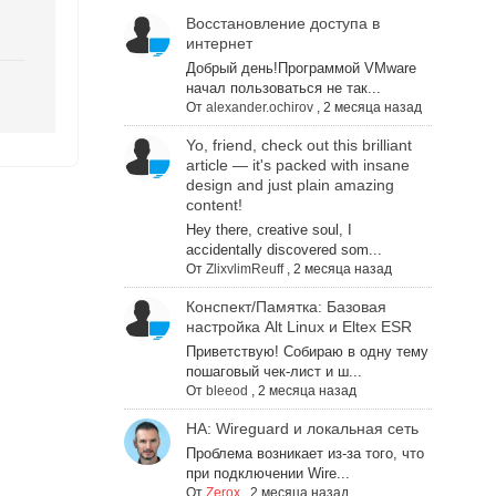
Восстановление доступа в
интернет
Добрый день!Программой VMware
начал пользоваться не так...
От
alexander.ochirov
,
2 месяца назад
Yo, friend, check out this brilliant
article — it's packed with insane
design and just plain amazing
content!
Hey there, creative soul, I
accidentally discovered som...
От
ZlixvlimReuff
,
2 месяца назад
Конспект/Памятка: Базовая
настройка Alt Linux и Eltex ESR
Приветствую! Собираю в одну тему
пошаговый чек-лист и ш...
От
bleeod
,
2 месяца назад
НА: Wireguard и локальная сеть
Проблема возникает из-за того, что
при подключении Wire...
От
Zerox
,
2 месяца назад