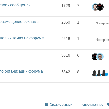
 своих сообщений
1729
7
а размещение рекламы
2060
1
No replie
 новых темах на форуме
2616
1
No replie
3816
6
по организации форума
5342
8
Свежие записи
Непрочитанные