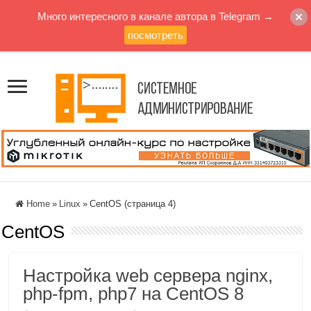
Много интересного в канале автора в Telegram →
посмотреть
Home
»
Linux
»
CentOS (страница 4)
CentOS
Настройка web сервера nginx,
php-fpm, php7 на CentOS 8