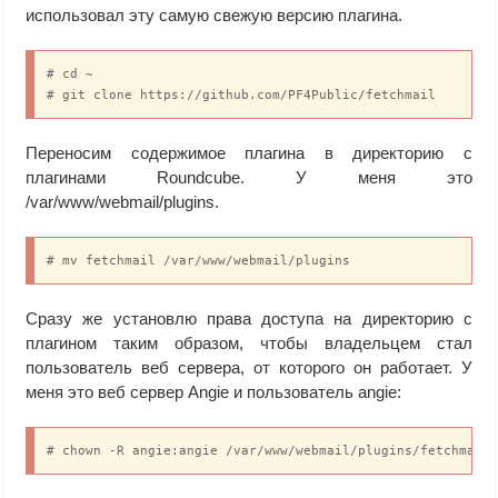
использовал эту самую свежую версию плагина.
# cd ~

# git clone https://github.com/PF4Public/fetchmail
Переносим содержимое плагина в директорию с
плагинами Roundcube. У меня это
/var/www/webmail/plugins.
# mv fetchmail /var/www/webmail/plugins
Сразу же установлю права доступа на директорию с
плагином таким образом, чтобы владельцем стал
пользователь веб сервера, от которого он работает. У
меня это веб сервер Angie и пользователь angie:
# chown -R angie:angie /var/www/webmail/plugins/fetchmail