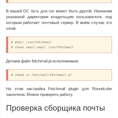
В вашей ОС путь для run может быть другой. Назначим
указанной директории владельцем пользователя, под
которым работает почтовый сервер. В моём случае это
vmail.
# mkdir /run/fetchmail

# chown vmail:vmail /run/fetchmail
Делаем файл fetchmail.pl исполняемым:
# chmod +x /mnt/mail/fetchmail.pl
На этом настройка Fetchmail plugin для Roundcube
закончена. Можно проверять работу.
Проверка сборщика почты