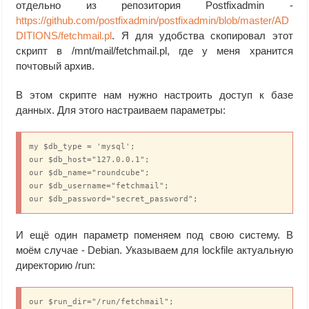
отдельно из репозитория Postfixadmin -
https://github.com/postfixadmin/postfixadmin/blob/master/AD
DITIONS/fetchmail.pl
. Я для удобства скопировал этот
скрипт в /mnt/mail/fetchmail.pl, где у меня хранится
почтовый архив.
В этом скрипте нам нужно настроить доступ к базе
данных. Для этого настраиваем параметры:
my $db_type = 'mysql';

our $db_host="127.0.0.1";

our $db_name="roundcube";

our $db_username="fetchmail";

our $db_password="secret_password";
И ещё один параметр поменяем под свою систему. В
моём случае - Debian. Указываем для lockfile актуальную
директорию /run:
our $run_dir="/run/fetchmail";