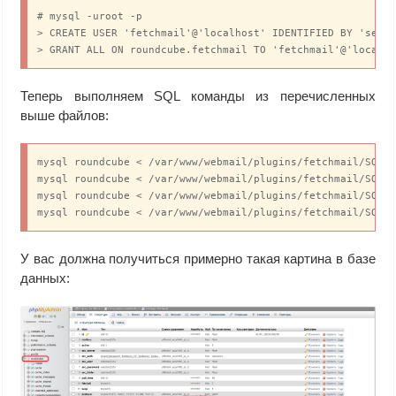
# mysql -uroot -p 

> CREATE USER 'fetchmail'@'localhost' IDENTIFIED BY 'secre
> GRANT ALL ON roundcube.fetchmail TO 'fetchmail'@'localh
Теперь выполняем SQL команды из перечисленных
выше файлов:
mysql roundcube < /var/www/webmail/plugins/fetchmail/SQL/m
mysql roundcube < /var/www/webmail/plugins/fetchmail/SQL/m
mysql roundcube < /var/www/webmail/plugins/fetchmail/SQL/m
mysql roundcube < /var/www/webmail/plugins/fetchmail/SQL/
У вас должна получиться примерно такая картина в базе
данных: