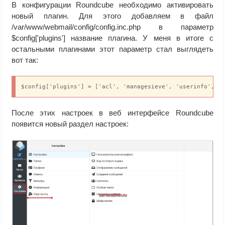
В конфигурации Roundcube необходимо активировать
новый плагин. Для этого добавляем в файл
/var/www/webmail/config/config.inc.php в параметр
$config['plugins'] название плагина. У меня в итоге с
остальными плагинами этот параметр стал выглядеть
вот так:
$config['plugins'] = ['acl', 'managesieve', 'userinfo', '
После этих настроек в веб интерфейсе Roundcube
появится новый раздел настроек: