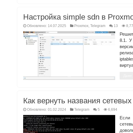
Настройка simple sdn в Proxm
Обновлено: 14.07.2025
Proxmox
,
Telegram
13
8,7
Решил
8.1. 
верси
релиз
iptab
вирту
Далее
Как вернуть названия сетевых
Обновлено: 01.02.2024
Telegram
5
6,694
Если 
сетев
доволь