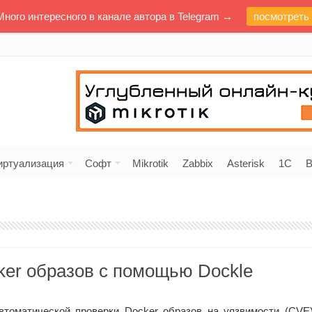
Много интересного в канале автора в Telegram →
посмотреть
иртуализация
Софт
Mikrotik
Zabbix
Asterisk
1C
В
ker образов с помощью Dockle
втоматической проверки Docker образов на уязвимости (CVE