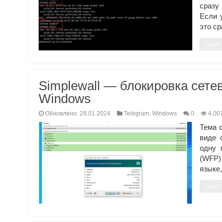
сразу
Если 
это ср
Далее
Simplewall — блокировка сете
Windows
Обновлено: 28.01.2024
Telegram
,
Windows
0
4,00
Тема 
виде 
одну 
(WFP)
языке,
Далее