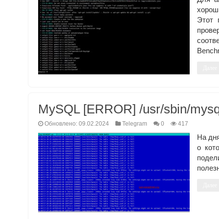
хорош
Этот 
прове
соотв
Bench
Далее
MySQL [ERROR] /usr/sbin/mysqld:
Обновлено: 09.02.2024
Telegram
0
417
На дн
о кот
подел
полезн
Далее