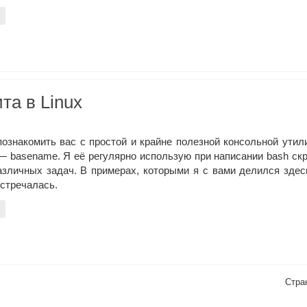
та в Linux
познакомить вас с простой и крайне полезной консольной утил
 — basename. Я её регулярно использую при написании bash ск
азличных задач. В примерах, которыми я с вами делился здес
встречалась.
Стра