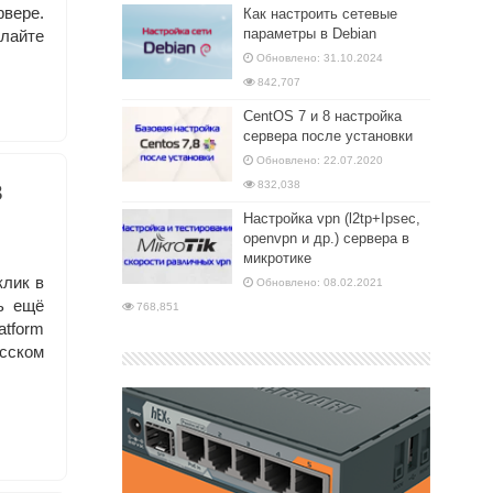
рвере.
Как настроить сетевые
параметры в Debian
елайте
Обновлено: 31.10.2024
842,707
CentOS 7 и 8 настройка
сервера после установки
Обновлено: 22.07.2020
в
832,038
Настройка vpn (l2tp+Ipsec,
openvpn и др.) сервера в
микротике
клик в
Обновлено: 08.02.2021
ь ещё
768,851
atform
усском