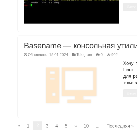
Далее
Basename — консольная утили
Обновлено: 15.01.2024
Telegram
0
902
Хочу 
Linux
для р
тоже 
Далее
2
«
1
3
4
5
»
10
...
Последняя »