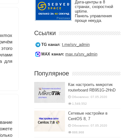
Дата-центры в 8
странах, скоростной
uptime.
Панель управления
проще некуда.
Ссылки
roxmox
причём
TG канал
:
t.me/srv_admin
 этого
MAX канал:
max.ru/srv_admin
вилами
за для
Популярное
Как настроить микротик
routerboard RB951G-2HnD
Обновлено: 07.05.2020
1,549,552
Сетевые настройки в
CentOS 8, 7
вание
Обновлено: 07.05.2020
можете
888,968
Только