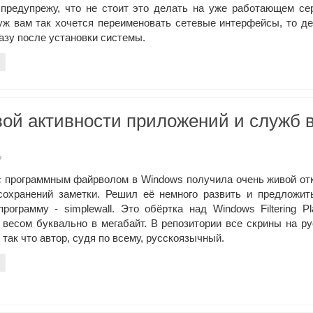
 предупрежу, что не стоит это делать на уже работающем се
уж вам так хочется переименовать сетевые интерфейсы, то д
азу после установки системы.
вой активности приложений и служб 
7
с программным файрволом в Windows получила очень живой от
сохранений заметки. Решил её немного развить и предложит
программу - simplewall. Это обёртка над Windows Filtering Pl
 весом буквально в мегабайт. В репозитории все скрины на р
 так что автор, судя по всему, русскоязычный.