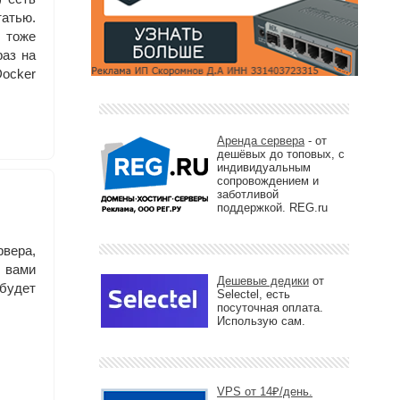
татью.
 тоже
раз на
ocker
Аренда сервера
- от
дешёвых до топовых, с
индивидуальным
сопровождением и
заботливой
поддержкой. REG.ru
рвера,
 вами
Дешевые дедики
от
 будет
Selectel, есть
посуточная оплата.
Использую сам.
VPS от 14₽/день.