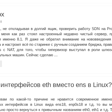
ox
78
, не откладывая в долгий ящик, проверить работу SDN на P
У меня как раз стоял настроенный недавно чистый сервер, 
и именно 8.1. Я даже не обратил внимание на нововведения
а и настроил всё по старинке с ручным созданием бриджа, пра
les с NAT, для того, чтобы гипервизор выступал в роли шлю
альных машин. Сейчас сделаю …
 интерфейсов eth вместо ens в Linux?
вам по какой-то причине не нравится современное имено
ых интерфейсов в Linux вида ens18, enp0s18 и т.д. то вы 
но просто вернуться к привычным названиям eth0, eth1 и т.д. 