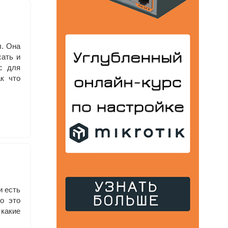
л. Она
сать и
c для
к что
и есть
то это
 какие