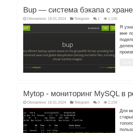
Bup — система бэкапа с хранен
Обновлено: 18.01.2024
Telegram
1
1,156
Я узн
мне п
подел
делен
произв
Далее
Mytop - мониторинг MySQL в 
Обновлено: 16.01.2024
Telegram
0
2,159
Для м
стары
топоп
польз