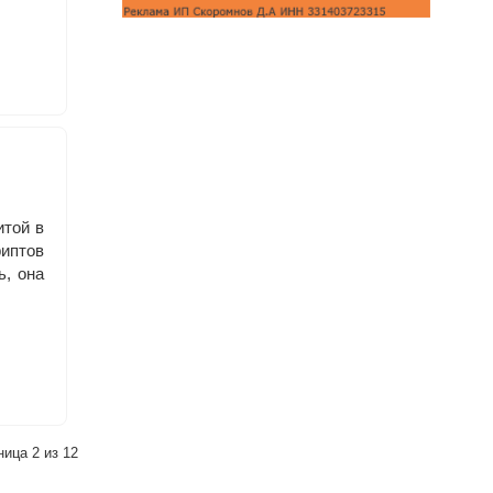
итой в
риптов
ь, она
ница 2 из 12