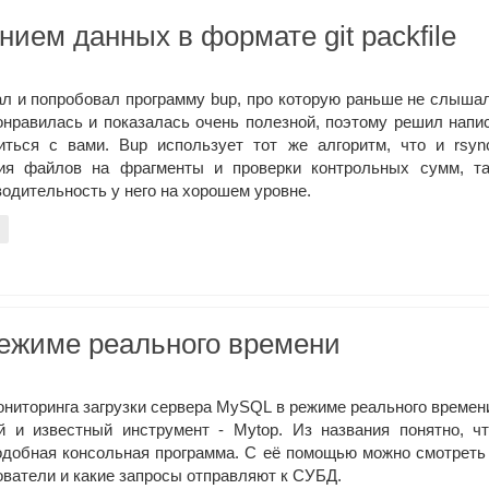
ием данных в формате git packfile
ал и попробовал программу bup, про которую раньше не слыша
онравилась и показалась очень полезной, поэтому решил напи
иться с вами. Bup использует тот же алгоритм, что и rsyn
ия файлов на фрагменты и проверки контрольных сумм, та
одительность у него на хорошем уровне.
режиме реального времени
ониторинга загрузки сервера MySQL в режиме реального времен
й и известный инструмент - Mytop. Из названия понятно, ч
одобная консольная программа. С её помощью можно смотреть
ователи и какие запросы отправляют к СУБД.