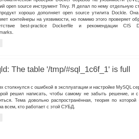
ий open source инструмент Trivy. Я делал по нему отдельную с
продукт хорошо дополняет open source утилита Dockle. Она
ряет контейнеры на уязвимости, но помимо этого проверяет об
етствие best-practice Dockerfile и рекомендации CIS D
marks.
 The table '/tmp/#sql_1c6f_1' is full
ях столкнулся с ошибкой в эксплуатации и настройке MySQL се
орой решил написать, чтобы самому не забыть решение, и с
иться. Тема довольно распространённая, теория по которой
а всем, кто работает с этой СУБД.