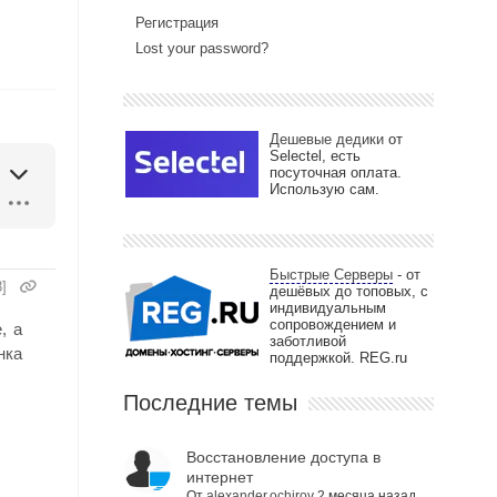
Регистрация
Lost your password?
Дешевые дедики
от
Selectel, есть
посуточная оплата.
Использую сам.
Быстрые Серверы
- от
]
дешёвых до топовых, с
индивидуальным
сопровождением и
, а
заботливой
нка
поддержкой. REG.ru
Последние темы
Восстановление доступа в
интернет
От
alexander.ochirov
2 месяца назад