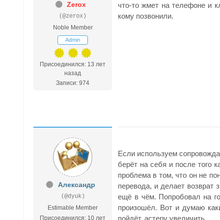
Zerox
что-то жмет на телефоне и кл
кому позвонили.
(@zerox)
Noble Member
Admin
Присоединился: 13 лет
назад
Записи: 974
Если используем сопровождае
берёт на себя и после того 
проблема в том, что он не по
Александр
перевода, и делает возврат з
ещё в чём. Попробовал на го
(@dyuk)
произошёл. Вот и думаю каки
Estimable Member
пойдёт, астеру увеличить
Присоединился: 10 лет