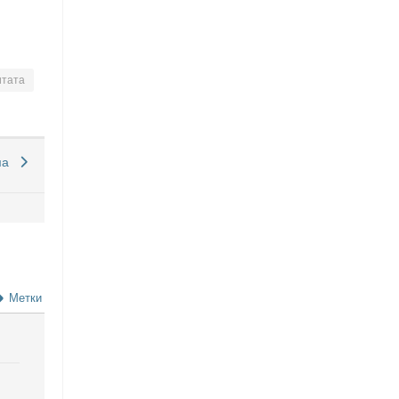
тата
ма
Метки