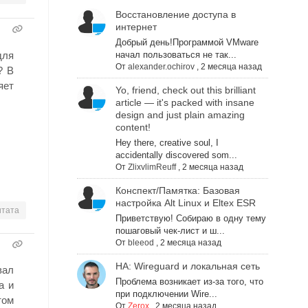
Восстановление доступа в
интернет
Добрый день!Программой VMware
для
начал пользоваться не так...
От
alexander.ochirov
,
2 месяца назад
? В
яет
Yo, friend, check out this brilliant
article — it's packed with insane
design and just plain amazing
content!
Hey there, creative soul, I
accidentally discovered som...
От
ZlixvlimReuff
,
2 месяца назад
Конспект/Памятка: Базовая
настройка Alt Linux и Eltex ESR
тата
Приветствую! Собираю в одну тему
пошаговый чек-лист и ш...
От
bleeod
,
2 месяца назад
НА: Wireguard и локальная сеть
вал
Проблема возникает из-за того, что
а и
при подключении Wire...
том
От
Zerox
,
2 месяца назад