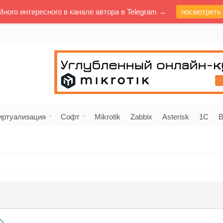
Много интересного в канале автора в Telegram →
посмотреть
иртуализация
Софт
Mikrotik
Zabbix
Asterisk
1C
В