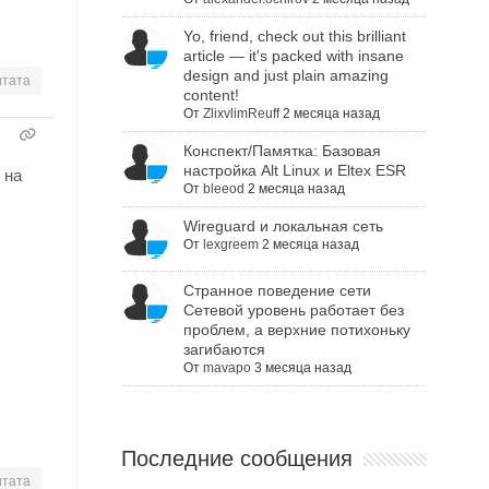
Yo, friend, check out this brilliant
article — it's packed with insane
design and just plain amazing
тата
content!
От
ZlixvlimReuff
2 месяца назад
Конспект/Памятка: Базовая
настройка Alt Linux и Eltex ESR
 на
От
bleeod
2 месяца назад
Wireguard и локальная сеть
От
lexgreem
2 месяца назад
Cтранное поведение сети
Сетевой уровень работает без
проблем, а верхние потихоньку
загибаются
От
mavapo
3 месяца назад
Последние сообщения
тата