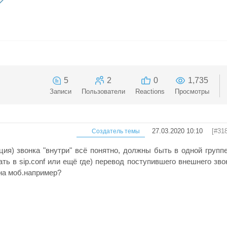
5
2
0
1,735
Записи
Пользователи
Reactions
Просмотры
27.03.2020 10:10
[#318
Создатель темы
ия) звонка "внутри" всё понятно, должны быть в одной группе
ать в sip.conf или ещё где) перевод поступившего внешнего зво
 на моб.например?