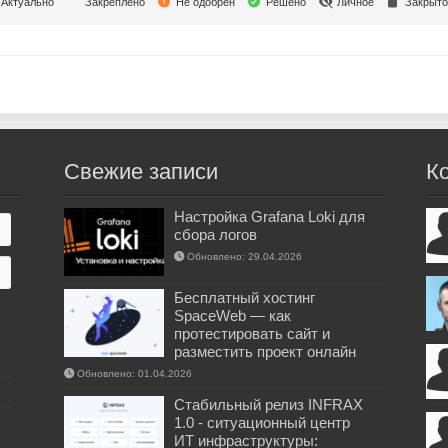
Актуально
Закреплено
Не одобрен
Решено
Личное
Закрыто
Свежие записи
К
Настройка Grafana Loki для
сбора логов
Обновлено: 29.04.2026
Бесплатный хостинг
SpaceWeb — как
протестировать сайт и
разместить проект онлайн
Обновлено: 01.04.2026
Стабильный релиз INFRAX
1.0 - ситуационный центр
ИТ инфраструктуры: