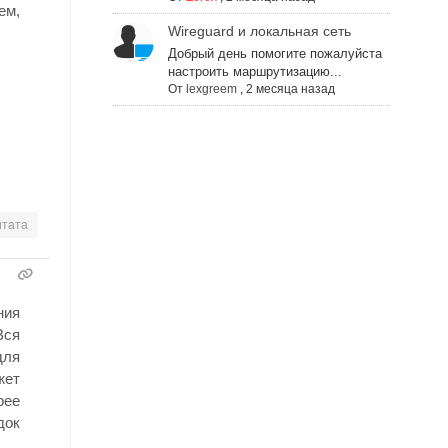
ем,
Wireguard и локальная сеть
Добрый день помогите пожалуйста
настроить маршрутизацию...
От
lexgreem
,
2 месяца назад
тата
ния
Вся
для
жет
рее
док