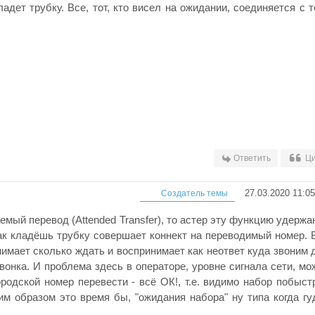
адет трубку. Все, тот, кто висел на ожидании, соединяется с т
Ответить
Ци
27.03.2020 11:05
Создатель темы
мый перевод (Attended Transfer), то астер эту функцию удержа
как кладёшь трубку совершает коннект на переводимый номер. 
нимает сколько ждать и воспринимает как неответ куда звоним 
вонка. И проблема здесь в операторе, уровне сигнала сети, мо
родской номер перевести - всё ОК!, т.е. видимо набор побыст
м образом это время бы, "ожидания набора" ну типа когда гу