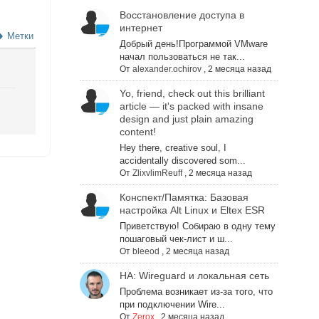
Восстановление доступа в
интернет
Метки
Добрый день!Программой VMware
начал пользоваться не так...
От
alexander.ochirov
,
2 месяца назад
Yo, friend, check out this brilliant
article — it's packed with insane
design and just plain amazing
content!
Hey there, creative soul, I
accidentally discovered som...
От
ZlixvlimReuff
,
2 месяца назад
Конспект/Памятка: Базовая
настройка Alt Linux и Eltex ESR
Приветствую! Собираю в одну тему
пошаговый чек-лист и ш...
От
bleeod
,
2 месяца назад
НА: Wireguard и локальная сеть
Проблема возникает из-за того, что
при подключении Wire...
От
Zerox
,
2 месяца назад