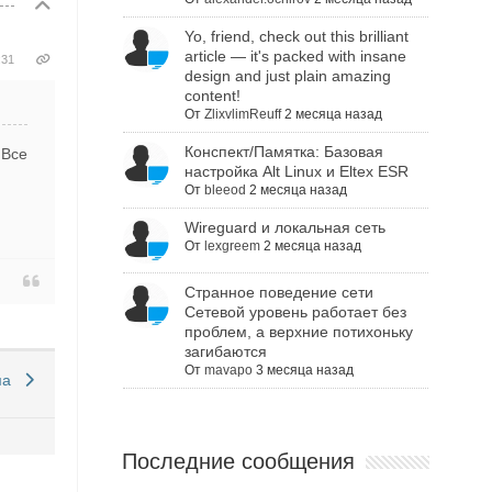
Yo, friend, check out this brilliant
article — it's packed with insane
:31
design and just plain amazing
content!
От
ZlixvlimReuff
2 месяца назад
Конспект/Памятка: Базовая
 Все
настройка Alt Linux и Eltex ESR
От
bleeod
2 месяца назад
Wireguard и локальная сеть
От
lexgreem
2 месяца назад
Cтранное поведение сети
Сетевой уровень работает без
проблем, а верхние потихоньку
загибаются
От
mavapo
3 месяца назад
ма
Последние сообщения