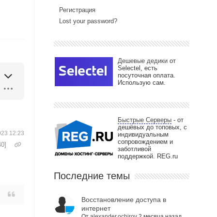
Регистрация
Lost your password?
Дешевые дедики
от
Selectel, есть
посуточная оплата.
Использую сам.
Быстрые Серверы
- от
дешёвых до топовых, с
023 12:23
индивидуальным
сопровождением и
40]
заботливой
поддержкой. REG.ru
Последние темы
Восстановление доступа в
интернет
От
alexander.ochirov
2 месяца назад