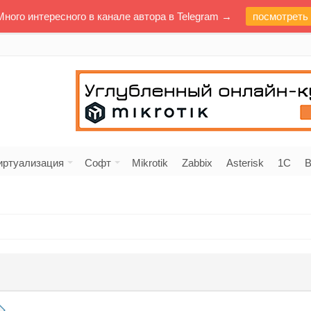
Много интересного в канале автора в Telegram →
посмотреть
иртуализация
Софт
Mikrotik
Zabbix
Asterisk
1C
В