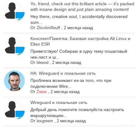
Yo, friend, check out this brilliant article — it's packed
with insane design and just plain amazing content!
Hey there, creative soul, I accidentally discovered
som...
От
ZlixvlimReuff
,
2 месяца назад
Конспект/Памятка: Базовая настройка Alt Linux и
Eltex ESR
Приветствую! Собираю в одну тему пошаговый
чек-лист и ш...
От
bleeod
,
2 месяца назад
НА: Wireguard и локальная сеть
Проблема возникает из-за того, что при
подключении Wire...
От
Zerox
,
2 месяца назад
Wireguard и локальная сеть
Добрый день помогите пожалуйста настроить
маршрутизацию...
От
lexgreem
,
2 месяца назад