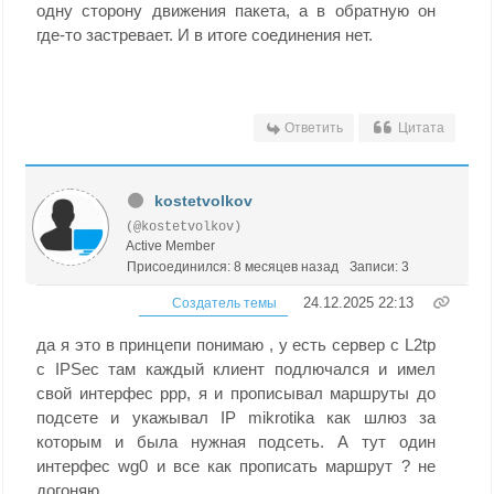
одну сторону движения пакета, а в обратную он
где-то застревает. И в итоге соединения нет.
Ответить
Цитата
kostetvolkov
(@kostetvolkov)
Active Member
Присоединился: 8 месяцев назад
Записи: 3
24.12.2025 22:13
Создатель темы
да я это в принцепи понимаю , у есть сервер с L2tp
с IPSec там каждый клиент подлючался и имел
свой интерфес ppp, я и прописывал маршруты до
подсете и укажывал IP mikrotika как шлюз за
которым и была нужная подсеть. А тут один
интерфес wg0 и все как прописать маршрут ? не
догоняю.