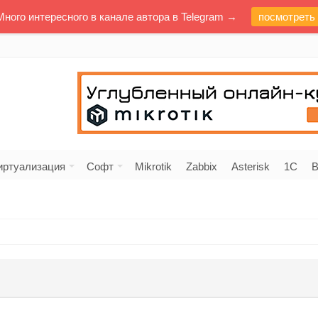
Много интересного в канале автора в Telegram →
посмотреть
иртуализация
Софт
Mikrotik
Zabbix
Asterisk
1C
В