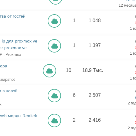
От D
12 месяц
ва от гостей
1
1,048
1 г
 ip для proxmox ve
1
1,397
 for proxmox ve
1 г
IP
Proxmox
,
зора
10
18.9 Тыс.
1 г
snapshot
 в новой
6
2,507
2 го
x
 web морды Realtek
2
2,416
2 го