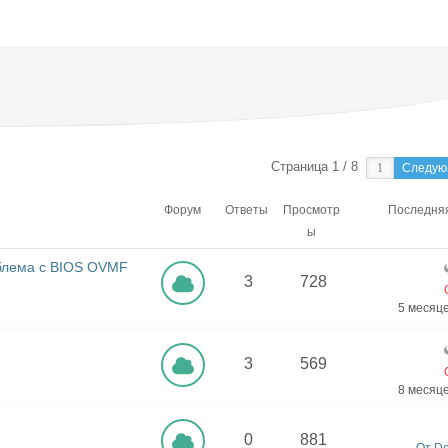
Страница 1 / 8
Следу
Форум
Ответы
Просмотр
Последня
ы
блема с BIOS OVMF
3
728
5 месяц
3
569
x
8 месяц
0
881