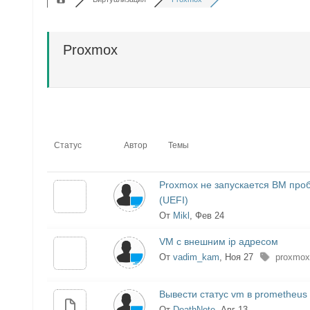
Proxmox
Статус
Автор
Темы
Proxmox не запускается ВМ про
(UEFI)
От
Mikl
, Фев 24
VM с внешним ip адресом
От
vadim_kam
, Ноя 27
proxmo
Вывести статус vm в prometheus
От
DeathNote
, Авг 13