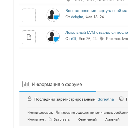
,
,
Восстановление виртуальной м
От
dokgim
, Фев 18, 24
Локальный LVM отвалился после 
От
r0lf
, Янв 26, 24
Proxmox lvm
Информация о форуме
Последний зарегистрированный:
doreatha
Н
Иконки форумов:
Форум не содержит непрочитанных сообщен
Иконки тем :
Без ответа
Отвеченный
Активный