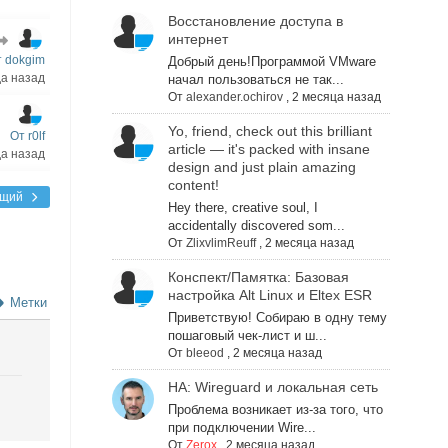
Восстановление доступа в
интернет
 dokgim
Добрый день!Программой VMware
да назад
начал пользоваться не так...
От
alexander.ochirov
,
2 месяца назад
Yo, friend, check out this brilliant
От r0lf
article — it's packed with insane
да назад
design and just plain amazing
content!
ющий
Hey there, creative soul, I
accidentally discovered som...
От
ZlixvlimReuff
,
2 месяца назад
Конспект/Памятка: Базовая
настройка Alt Linux и Eltex ESR
Метки
Приветствую! Собираю в одну тему
пошаговый чек-лист и ш...
От
bleeod
,
2 месяца назад
НА: Wireguard и локальная сеть
Проблема возникает из-за того, что
при подключении Wire...
От
Zerox
,
2 месяца назад