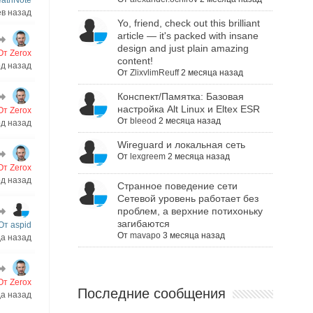
eathNote
ев назад
Yo, friend, check out this brilliant
article — it's packed with insane
design and just plain amazing
От Zerox
content!
од назад
От
ZlixvlimReuff
2 месяца назад
Конспект/Памятка: Базовая
настройка Alt Linux и Eltex ESR
От Zerox
От
bleeod
2 месяца назад
од назад
Wireguard и локальная сеть
От
lexgreem
2 месяца назад
От Zerox
од назад
Cтранное поведение сети
Сетевой уровень работает без
проблем, а верхние потихоньку
загибаются
От aspid
От
mavapo
3 месяца назад
да назад
От Zerox
Последние сообщения
да назад