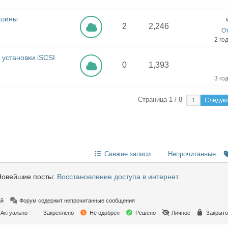
ашины
2
2,246
От
2 го
установки iSCSI
0
1,393
3 го
Страница 1 / 8
Следу
Свежие записи
Непрочитанные
овейшие посты:
Восстановление доступа в интернет
ий
Форум содержит непрочитанные сообщения
Актуально
Закреплено
Не одобрен
Решено
Личное
Закрыто