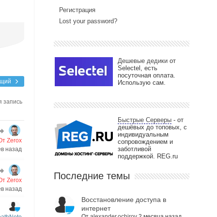
Регистрация
Lost your password?
Дешевые дедики
от
Selectel, есть
посуточная оплата.
ющий
Использую сам.
я запись
Быстрые Серверы
- от
дешёвых до топовых, с
индивидуальным
От Zerox
сопровождением и
заботливой
ев назад
поддержкой. REG.ru
Последние темы
От Zerox
ев назад
Восстановление доступа в
интернет
От
alexander.ochirov
2 месяца назад