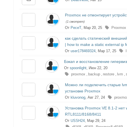
Proxmox не отмонтирует устройст
(1 смотрят)
От
PeceT
, Мар 20, 25
Proxmox
как сделать статический внешний
| how to make a static external ip
От
user178469324
, Мар 17, 25
Бэкап и восстановление гиперви
От
spoonlight
, Июн 22, 20
proxmox
backup
restore
lvm
,
,
,
,
Можно ли подключить старые lvm
установке Proxmox
От
kluvonog
, Авг 27, 24
proxmo
Установка Proxmox VE 8.1-2 нет
RTL8111/8168/8411
От
USSH24
, Мар 29, 24
r8168
r8169
Proxmox8 r8169