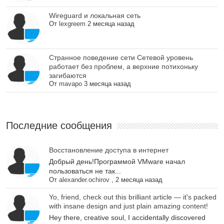
Wireguard и локальная сеть
От
lexgreem
2 месяца назад
Cтранное поведение сети Сетевой уровень
работает без проблем, а верхние потихоньку
загибаются
От
mavapo
3 месяца назад
Последние сообщения
Восстановление доступа в интернет
Добрый день!Программой VMware начал
пользоваться не так...
От
alexander.ochirov
,
2 месяца назад
Yo, friend, check out this brilliant article — it's packed
with insane design and just plain amazing content!
Hey there, creative soul, I accidentally discovered