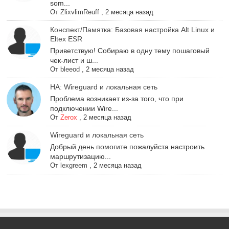
som...
От
ZlixvlimReuff
,
2 месяца назад
Конспект/Памятка: Базовая настройка Alt Linux и
Eltex ESR
Приветствую! Собираю в одну тему пошаговый
чек-лист и ш...
От
bleeod
,
2 месяца назад
НА: Wireguard и локальная сеть
Проблема возникает из-за того, что при
подключении Wire...
От
Zerox
,
2 месяца назад
Wireguard и локальная сеть
Добрый день помогите пожалуйста настроить
маршрутизацию...
От
lexgreem
,
2 месяца назад