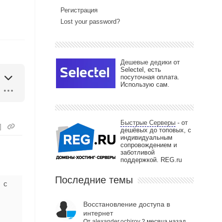
Регистрация
Lost your password?
Дешевые дедики
от
Selectel, есть
посуточная оплата.
Использую сам.
Быстрые Серверы
- от
]
дешёвых до топовых, с
индивидуальным
сопровождением и
заботливой
поддержкой. REG.ru
Последние темы
 с
Восстановление доступа в
интернет
От
alexander.ochirov
2 месяца назад