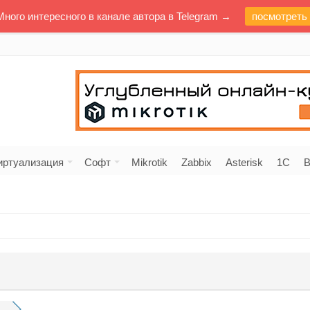
Много интересного в канале автора в Telegram →
посмотреть
иртуализация
Софт
Mikrotik
Zabbix
Asterisk
1C
В
.