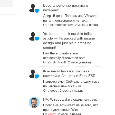
Восстановление доступа в
интернет
Добрый день!Программой VMware
начал пользоваться не так...
От
alexander.ochirov
,
2 месяца назад
Yo, friend, check out this brilliant
article — it's packed with insane
design and just plain amazing
content!
Hey there, creative soul, I
accidentally discovered som...
От
ZlixvlimReuff
,
2 месяца назад
Конспект/Памятка: Базовая
настройка Alt Linux и Eltex ESR
Приветствую! Собираю в одну тему
пошаговый чек-лист и ш...
От
bleeod
,
2 месяца назад
НА: Wireguard и локальная сеть
Проблема возникает из-за того, что
при подключении Wire...
От
Zerox
,
2 месяца назад