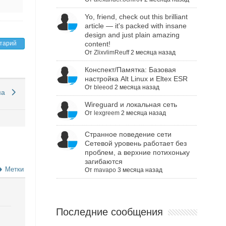
Yo, friend, check out this brilliant
article — it's packed with insane
design and just plain amazing
тарий
content!
От
ZlixvlimReuff
2 месяца назад
Конспект/Памятка: Базовая
настройка Alt Linux и Eltex ESR
От
bleeod
2 месяца назад
ма
Wireguard и локальная сеть
От
lexgreem
2 месяца назад
Cтранное поведение сети
Сетевой уровень работает без
проблем, а верхние потихоньку
загибаются
Метки
От
mavapo
3 месяца назад
Последние сообщения