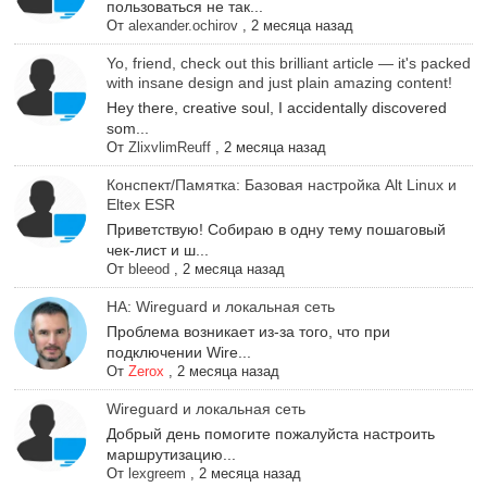
пользоваться не так...
От
alexander.ochirov
,
2 месяца назад
Yo, friend, check out this brilliant article — it's packed
with insane design and just plain amazing content!
Hey there, creative soul, I accidentally discovered
som...
От
ZlixvlimReuff
,
2 месяца назад
Конспект/Памятка: Базовая настройка Alt Linux и
Eltex ESR
Приветствую! Собираю в одну тему пошаговый
чек-лист и ш...
От
bleeod
,
2 месяца назад
НА: Wireguard и локальная сеть
Проблема возникает из-за того, что при
подключении Wire...
От
Zerox
,
2 месяца назад
Wireguard и локальная сеть
Добрый день помогите пожалуйста настроить
маршрутизацию...
От
lexgreem
,
2 месяца назад