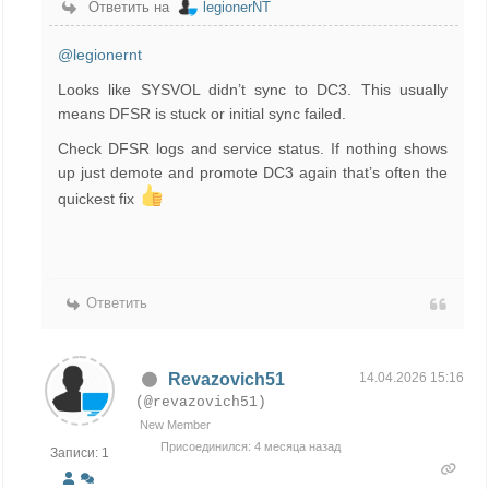
Ответить на
legionerNT
@legionernt
Looks like SYSVOL didn’t sync to DC3. This usually
means DFSR is stuck or initial sync failed.
Check DFSR logs and service status. If nothing shows
up just demote and promote DC3 again that’s often the
quickest fix
Ответить
Revazovich51
14.04.2026 15:16
(@revazovich51)
New Member
Присоединился: 4 месяца назад
Записи: 1