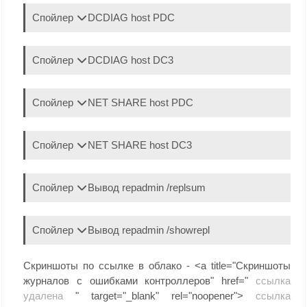
Спойлер
DCDIAG host PDC
Спойлер
DCDIAG host DC3
Спойлер
NET SHARE host PDC
Спойлер
NET SHARE host DC3
Спойлер
Вывод repadmin /replsum
Спойлер
Вывод repadmin /showrepl
Скриншоты по ссылке в облако - <a title="Скриншоты
журналов с ошибками контроллеров" href="
ссылка
удалена
" target="_blank" rel="noopener">
ссылка