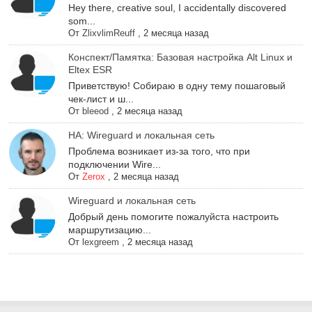
Hey there, creative soul, I accidentally discovered
som...
От
ZlixvlimReuff
,
2 месяца назад
Конспект/Памятка: Базовая настройка Alt Linux и
Eltex ESR
Приветствую! Собираю в одну тему пошаговый
чек-лист и ш...
От
bleeod
,
2 месяца назад
НА: Wireguard и локальная сеть
Проблема возникает из-за того, что при
подключении Wire...
От
Zerox
,
2 месяца назад
Wireguard и локальная сеть
Добрый день помогите пожалуйста настроить
маршрутизацию...
От
lexgreem
,
2 месяца назад