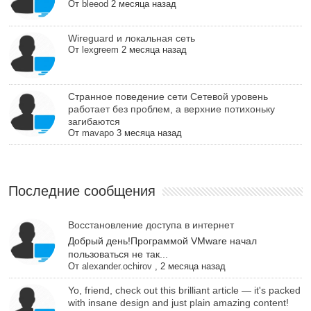
От
bleeod
2 месяца назад
Wireguard и локальная сеть
От
lexgreem
2 месяца назад
Cтранное поведение сети Сетевой уровень
работает без проблем, а верхние потихоньку
загибаются
От
mavapo
3 месяца назад
Последние сообщения
Восстановление доступа в интернет
Добрый день!Программой VMware начал
пользоваться не так...
От
alexander.ochirov
,
2 месяца назад
Yo, friend, check out this brilliant article — it's packed
with insane design and just plain amazing content!