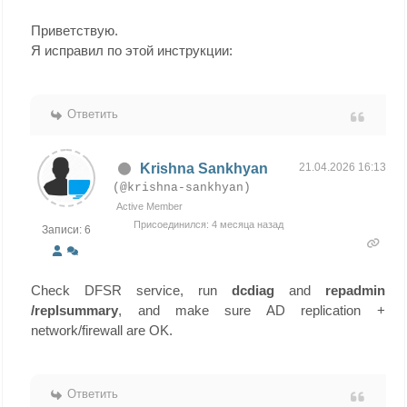
Приветствую.
Я исправил по этой инструкции:
Ответить
Krishna Sankhyan
21.04.2026 16:13
(@krishna-sankhyan)
Active Member
Присоединился: 4 месяца назад
Записи: 6
Check DFSR service, run
dcdiag
and
repadmin
/replsummary
, and make sure AD replication +
network/firewall are OK.
Ответить