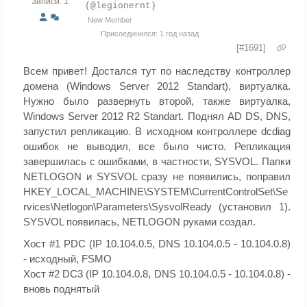
Записи: 1
(@legionernt)
New Member
Присоединился: 1 год назад
[#1691]
Всем привет! Достался тут по наследству контроллер
домена (Windows Server 2012 Standart), виртуалка.
Нужно было развернуть второй, также виртуалка,
Windows Server 2012 R2 Standart. Поднял AD DS, DNS,
запустил репликацию. В исходном контроллере dcdiag
ошибок не выводил, все было чисто. Репликация
завершилась с ошибками, в частности, SYSVOL. Папки
NETLOGON и SYSVOL сразу не появились, поправил
HKEY_LOCAL_MACHINE\SYSTEM\CurrentControlSet\Se
rvices\Netlogon\Parameters\SysvolReady (установил 1).
SYSVOL появилась, NETLOGON руками создал.
Хост #1 PDC (IP 10.104.0.5, DNS 10.104.0.5 - 10.104.0.8)
- исходный, FSMO
Хост #2 DC3 (IP 10.104.0.8, DNS 10.104.0.5 - 10.104.0.8) -
вновь поднятый