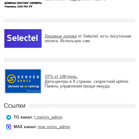
Дешевые дедики
от Selectel, есть посуточная
оплата. Использую сам.
VPS от 14₽/день.
Дата-центры в 8 странах, скоростной uptime.
Панель управления проще некуда.
Ссылки
TG канал
:
t.me/srv_admin
MAX канал:
max.ru/srv_admin