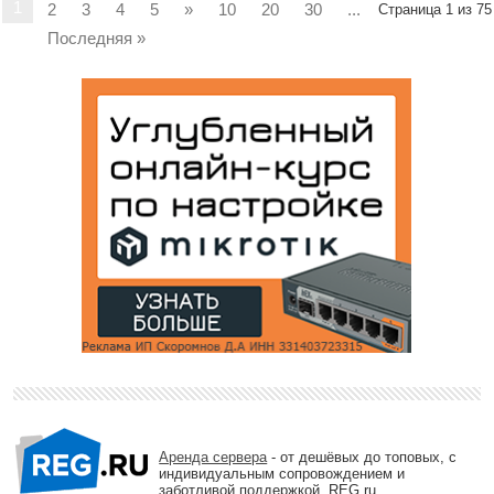
1
2
3
4
5
»
10
20
30
...
Страница 1 из 75
Последняя »
Аренда сервера
- от дешёвых до топовых, с
индивидуальным сопровождением и
заботливой поддержкой. REG.ru