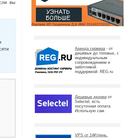
если вы
и
сяти
Аренда сервера
- от
дешёвых до топовых, с
индивидуальным
сопровождением и
заботливой
поддержкой. REG.ru
Дешевые дедики
от
Selectel, есть
посуточная оплата.
Использую сам.
VPS от 14₽/день.