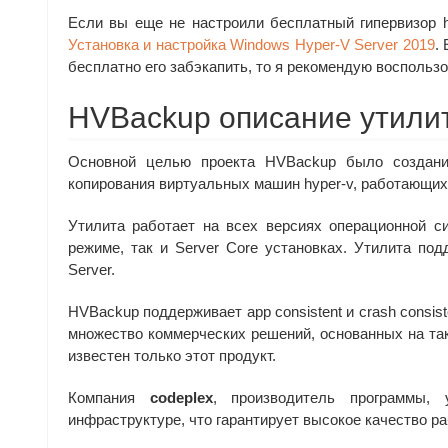
Если вы еще не настроили бесплатный гипервизор h
Установка и настройка Windows Hyper-V Server 2019
.
бесплатно его забэкапить, то я рекомендую воспольз
HVBackup описание утилит
Основной целью проекта HVBackup было создание
копирования виртуальных машин hyper-v, работающих к
Утилита работает на всех версиях операционной си
режиме, так и Server Core установках. Утилита по
Server.
HVBackup поддерживает app consistent и crash consis
множество коммерческих решений, основанных на та
известен только этот продукт.
Компания
codeplex
, производитель программы,
инфраструктуре, что гарантирует высокое качество р