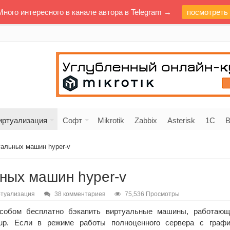
Много интересного в канале автора в Telegram →
посмотреть
иртуализация
Софт
Mikrotik
Zabbix
Asterisk
1C
В
уальных машин hyper-v
ных машин hyper-v
туализация
38 комментариев
75,536 Просмотры
собом бесплатно бэкапить виртуальные машины, работающ
up. Если в режиме работы полноценного сервера с графи