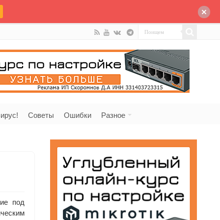
ирус!
Советы
Ошибки
Разное
ие под
ческим