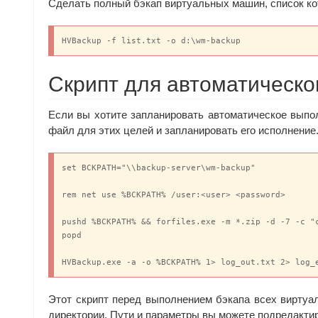
Сделать полный бэкап виртуальных машин, список ко
HVBackup -f list.txt -o d:\wm-backup
Скрипт для автоматическо
Если вы хотите запланировать автоматическое выпол
файл для этих целей и запланировать его исполнени
set BCKPATH="\\backup-server\wm-backup"

rem net use %BCKPATH% /user:<user> <password>

pushd %BCKPATH% && forfiles.exe -m *.zip -d -7 -c "c
popd

Этот скрипт перед выполнением бэкапа всех виртуа
директории. Пути и параметры вы можете подредакти