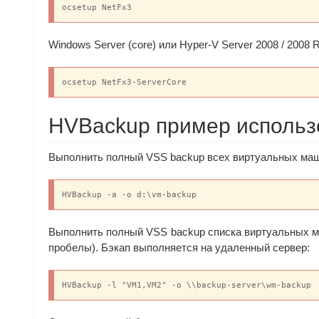
ocsetup NetFx3
Windows Server (core) или Hyper-V Server 2008 / 2008 R
ocsetup NetFx3-ServerCore
HVBackup пример использ
Выполнить полный VSS backup всех виртуальных маш
HVBackup -a -o d:\vm-backup
Выполнить полный VSS backup списка виртуальных м
пробелы). Бэкап выполняется на удаленный сервер:
HVBackup -l "VM1,VM2" -o \\backup-server\wm-backup