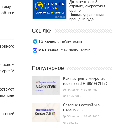
Дата-центры в 8
странах, скоростной
 тему -
uptime.
добно и
Панель управления
проще некуда.
Ссылки
TG канал
:
t.me/srv_admin
рвного
MAX канал:
max.ru/srv_admin
ическом
Популярное
Hyper-V
Как настроить микротик
routerboard RB951G-2HnD
ествует
Обновлено: 07.05.2020
ных мне
1,547,995
Сетевые настройки в
CentOS 8, 7
 своей
Обновлено: 07.05.2020
888,761