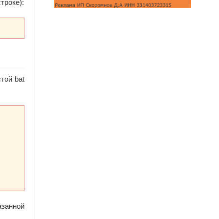
троке):
той bat
азанной