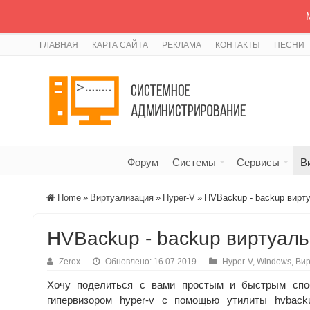
ГЛАВНАЯ
КАРТА САЙТА
РЕКЛАМА
КОНТАКТЫ
ПЕСНИ
Форум
Системы
Сервисы
В
Home
»
Виртуализация
»
Hyper-V
»
HVBackup - backup вирт
HVBackup - backup виртуаль
Zerox
Обновлено: 16.07.2019
Hyper-V
,
Windows
,
Вир
Хочу поделиться с вами простым и быстрым спо
гипервизором hyper-v с помощью утилиты hvback