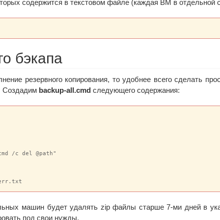
торых содержится в текстовом файле (каждая ВМ в отдельной с
го бэкапа
нение резервного копирования, то удобнее всего сделать прос
е. Создадим
backup-all.cmd
следующего содержания:
md /c del @path"

льных машин будет удалять zip файлы старше 7-ми дней в ук
ровать под свои нужды.