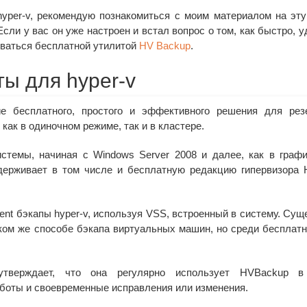
yper-v, рекомендую познакомиться с моим материалом на эту
 Если у вас он уже настроен и встал вопрос о том, как быстро, у
оваться бесплатной утилитой
HV Backup
.
ы для hyper-v
 бесплатного, простого и эффективного решения для резе
ак в одиночном режиме, так и в кластере.
стемы, начиная с Windows Server 2008 и далее, как в граф
ддерживает в том числе и бесплатную редакцию гипервизора 
tent бэкапы hyper-v, используя VSS, встроенный в систему. Сущ
ком же способе бэкапа виртуальных машин, но среди бесплат
 утверждает, что она регулярно использует HVBackup в
аботы и своевременные исправления или изменения.