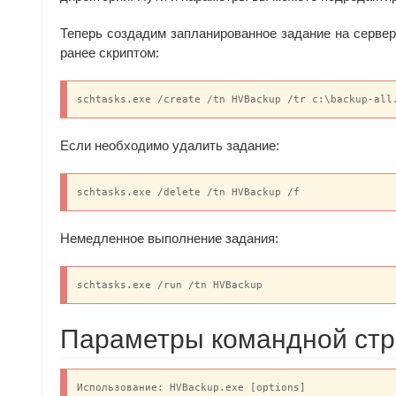
Теперь создадим запланированное задание на серве
ранее скриптом:
schtasks.exe /create /tn HVBackup /tr c:\backup-all
Если необходимо удалить задание:
schtasks.exe /delete /tn HVBackup /f
Немедленное выполнение задания:
schtasks.exe /run /tn HVBackup
Параметры командной стр
Использование: HVBackup.exe [options]