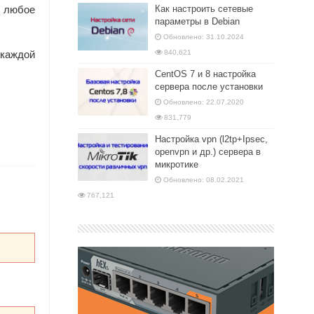
в любое
Как настроить сетевые
параметры в Debian
Обновлено: 31.10.2024
 каждой
840,621
CentOS 7 и 8 настройка
сервера после установки
Обновлено: 22.07.2020
831,779
Настройка vpn (l2tp+Ipsec,
openvpn и др.) сервера в
микротике
Обновлено: 08.02.2021
767,121