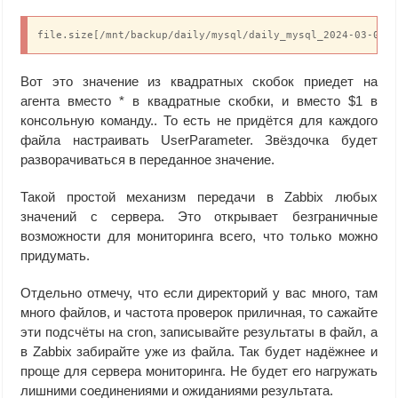
file.size[/mnt/backup/daily/mysql/daily_mysql_2024-03-01_
Вот это значение из квадратных скобок приедет на
агента вместо * в квадратные скобки, и вместо $1 в
консольную команду.. То есть не придётся для каждого
файла настраивать UserParameter. Звёздочка будет
разворачиваться в переданное значение.
Такой простой механизм передачи в Zabbix любых
значений с сервера. Это открывает безграничные
возможности для мониторинга всего, что только можно
придумать.
Отдельно отмечу, что если директорий у вас много, там
много файлов, и частота проверок приличная, то сажайте
эти подсчёты на cron, записывайте результаты в файл, а
в Zabbix забирайте уже из файла. Так будет надёжнее и
проще для сервера мониторинга. Не будет его нагружать
лишними соединениями и ожиданиями результата.