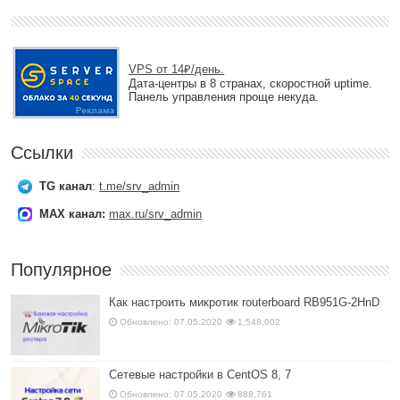
VPS от 14₽/день.
Дата-центры в 8 странах, скоростной uptime.
Панель управления проще некуда.
Ссылки
TG канал
:
t.me/srv_admin
MAX канал:
max.ru/srv_admin
Популярное
Как настроить микротик routerboard RB951G-2HnD
Обновлено: 07.05.2020
1,548,002
Сетевые настройки в CentOS 8, 7
Обновлено: 07.05.2020
888,761