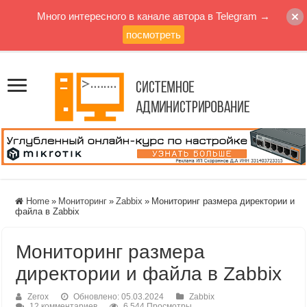
Много интересного в канале автора в Telegram →
посмотреть
Home
»
Мониторинг
»
Zabbix
»
Мониторинг размера директории и
файла в Zabbix
Мониторинг размера
директории и файла в Zabbix
Zerox
Обновлено: 05.03.2024
Zabbix
12 комментариев
6,544 Просмотры