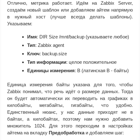
Отлично, метрика работает. Идём на Zabbix Server,
создаём новый шаблон или добавляем айтем напрямую
в нужный хост (лучше всегда делать шаблоны).
Указываем:
Имя
: DIR Size /mnt/backup (указываете любое)
Тип
: Zabbix agent
Ключ
: backup.size
Тип информации
: целое положительное
Единицы измерения
: B (латинская B - байты)
Единица измерения байты указана для того, чтобы
Zabbix понимал, что речь идёт о размере данных. Тогда
он будет автоматически их переводить на графиках в
килобайты, мегабайты, гигабайты, что удобно.
Единственный нюанс, у нас данные приходят не в
байтах, а килобайтах, поэтому нам нужно добавить
множитель 1024. Для этого переходим в настройках
айтема на вкладку
Предобработка
и добавляем шаг: