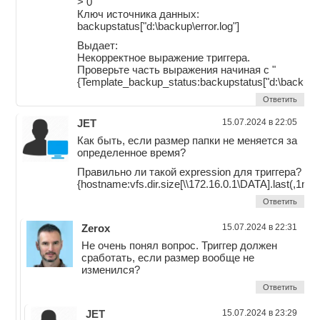
> 0
Ключ источника данных:
backupstatus["d:\backup\error.log"]
Выдает:
Некорректное выражение триггера.
Проверьте часть выражения начиная с "
{Template_backup_status:backupstatus["d:\backup\er
Ответить
JET
15.07.2024 в 22:05
Как быть, если размер папки не меняется за
определенное время?
Правильно ли такой expression для триггера?
{hostname:vfs.dir.size[\\172.16.0.1\DATA].last(,1m)
Ответить
Zerox
15.07.2024 в 22:31
Не очень понял вопрос. Триггер должен
сработать, если размер вообще не
изменился?
Ответить
JET
15.07.2024 в 23:29