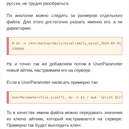
русски, не трудно разобраться.
По аналогии можно следить за размером отдельного
файла. Для этого достаточно указать именно его, а не
директорию:
# du -s /mnt/backup/daily/mysql/daily_mysql_2024-03-01_16h
530004
Ну и точно так же добавляем потом в UserParameter
новый айтем, настраиваем его на сервере.
Если в UserParameter написать примерно так:
UserParameter=file.size[*], du -s $1 | awk '{print $1}'
То в качестве имени файла можно передавать значения
из ключа айтема, который настраивается на сервере.
Примерно так будет выглядеть ключ: