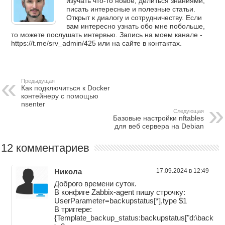
изучать что-то новое, делиться знаниями,
писать интересные и полезные статьи.
Открыт к диалогу и сотрудничеству. Если
вам интересно узнать обо мне побольше,
то можете послушать интервью. Запись на моем канале -
https://t.me/srv_admin/425 или на сайте в контактах.
Предыдущая
Как подключиться к Docker
контейнеру с помощью
nsenter
Следующая
Базовые настройки nftables
для веб сервера на Debian
12 комментариев
Никола
17.09.2024 в 12:49
Доброго времени суток.
В конфиге Zabbix-agent пишу строчку:
UserParameter=backupstatus[*],type $1
В триггере:
{Template_backup_status:backupstatus["d:\backup\er