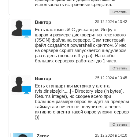
использовать встроенные средства.
Ответить
Виктор
25.12.2024 в 13:42
Есть кастомный! С дискавери. Инфу о
шарах и размере дискаверит из текстового
(JSON) файла на сервере. Сам текстовый
файл создаётся powershell скриптом. У нас
на сервере скрипт запускается шедулером
раз в день (ночью в 3 утра). На особо
больших серверах работает до 1 часа.
Ответить
Виктор
25.12.2024 в 13:45
Есть стандартная метрика у агента
(vfs.dir.size[dir,,,,,] - Directory size (in bytes).
Returns integer), но скорее всего при
большом размере опрос выйдет за пределы
таймаута и ничего не получится, а через
активного агента такой опрос уложит сервер
)))
Ответить
Zerox
25.12.2024 в 14:10