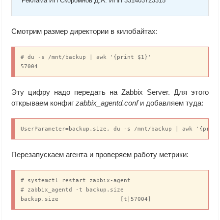
Реклама ИП Скоромнов Д.А. ИНН 331403723315
Смотрим размер директории в килобайтах:
# du -s /mnt/backup | awk '{print $1}'

57004
Эту цифру надо передать на Zabbix Server. Для этого
открываем конфиг
zabbix_agentd.conf
и добавляем туда:
UserParameter=backup.size, du -s /mnt/backup | awk '{prin
Перезапускаем агента и проверяем работу метрики:
# systemctl restart zabbix-agent

# zabbix_agentd -t backup.size

backup.size                  [t|57004]