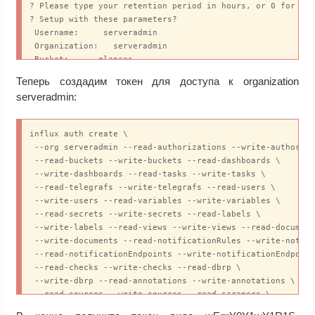
? Please type your retention period in hours, or 0 for inf
? Setup with these parameters?

 Username:     serveradmin

 Organization:   serveradmin

 Bucket:      glances

 Retention Period: infinite

Теперь создадим токен для доступа к оrganization
 Yes

serveradmin:
User Organization Bucket

serveradmin serveradmin glances
influx auth create \

 --org serveradmin --read-authorizations --write-authoriza
 --read-buckets --write-buckets --read-dashboards \

 --write-dashboards --read-tasks --write-tasks \

 --read-telegrafs --write-telegrafs --read-users \

 --write-users --read-variables --write-variables \

 --read-secrets --write-secrets --read-labels \

 --write-labels --read-views --write-views --read-document
 --write-documents --read-notificationRules --write-notifi
 --read-notificationEndpoints --write-notificationEndpoint
 --read-checks --write-checks --read-dbrp \

 --write-dbrp --read-annotations --write-annotations \

 --read-sources --write-sources --read-scrapers \

 --write-scrapers --read-notebooks --write-notebooks \
