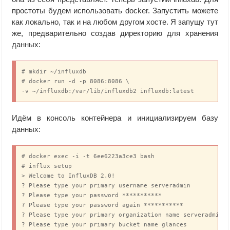
простоты будем использовать docker. Запустить можете
как локально, так и на любом другом хосте. Я запущу тут
же, предварительно создав директорию для хранения
данных:
# mkdir ~/influxdb

# docker run -d -p 8086:8086 \

-v ~/influxdb:/var/lib/influxdb2 influxdb:latest
Идём в консоль контейнера и инициализируем базу
данных:
# docker exec -i -t 6ee6223a3ce3 bash

# influx setup

> Welcome to InfluxDB 2.0!

? Please type your primary username serveradmin

? Please type your password ***********

? Please type your password again ***********

? Please type your primary organization name serveradmin

? Please type your primary bucket name glances
