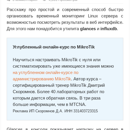
Расскажу про простой и современный способ быстро
организовать временный мониторинг Linux сервера с
возможностью посмотреть результаты в веб интерфейсе.
Для этого нам понадобится утилита
glances
и
influxdb
.
Углубленный онлайн-курс по MikroTik
Научиться настраивать MikroTik с нуля или
систематизировать уже имеющиеся знания можно
на углубленном онлайн-курcе по
администрированию MikroTik
. Автор курcа –
сертифицированный тренер MikroTik Дмитрий
Скоромнов. Более 40 лабораторных работ по
которым дается обратная связь. В три раза
больше информации, чем в MTCNA.
Реклама ИП Скоромнов Д.А. ИНН 331403723315
Glances в консоли показывает нагрузку на сервер в