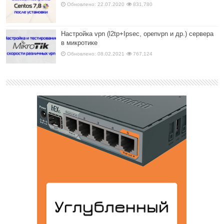
Обновлено: 22.07.2020
831,780
Настройка vpn (l2tp+Ipsec, openvpn и др.) сервера
в микротике
Обновлено: 08.02.2021
767,124