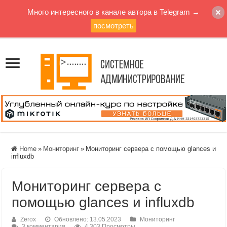
Много интересного в канале автора в Telegram →
посмотреть
Home
»
Мониторинг
»
Мониторинг сервера с помощью glances и
influxdb
Мониторинг сервера с
помощью glances и influxdb
Zerox
Обновлено: 13.05.2023
Мониторинг
3 комментария
4,303 Просмотры