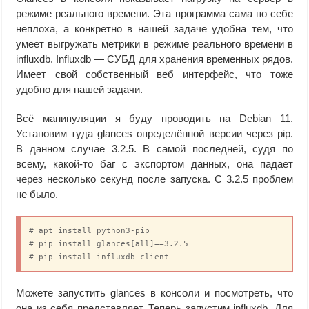
режиме реального времени. Эта программа сама по себе
неплоха, а конкретно в нашей задаче удобна тем, что
умеет выгружать метрики в режиме реального времени в
influxdb. Influxdb — СУБД для хранения временных рядов.
Имеет свой собственный веб интерфейс, что тоже
удобно для нашей задачи.
Всё манипуляции я буду проводить на Debian 11.
Установим туда glances определённой версии через pip.
В данном случае 3.2.5. В самой последней, судя по
всему, какой-то баг с экспортом данных, она падает
через несколько секунд после запуска. С 3.2.5 проблем
не было.
# apt install python3-pip

# pip install glances[all]==3.2.5

# pip install influxdb-client
Можете запустить glances в консоли и посмотреть, что
она из себя представляет. Теперь запустим influxdb. Для