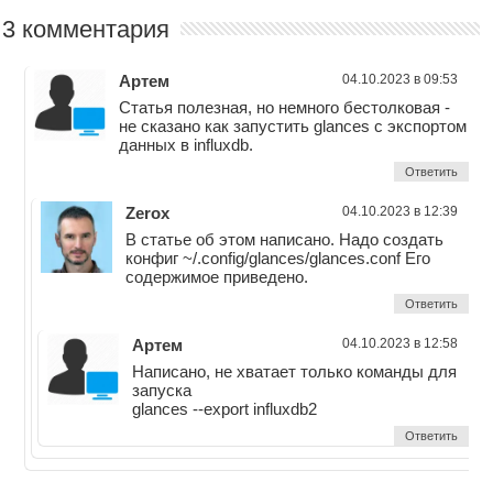
3 комментария
Артем
04.10.2023 в 09:53
Статья полезная, но немного бестолковая -
не сказано как запустить glances с экспортом
данных в influxdb.
Ответить
Zerox
04.10.2023 в 12:39
В статье об этом написано. Надо создать
конфиг ~/.config/glances/glances.conf Его
содержимое приведено.
Ответить
Артем
04.10.2023 в 12:58
Написано, не хватает только команды для
запуска
glances --export influxdb2
Ответить