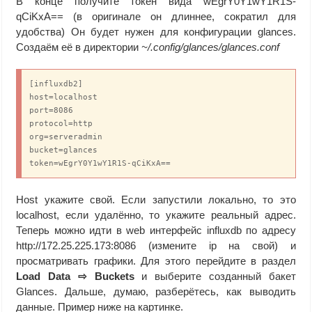
В конце получите токен вида wEgrY0Y1wY1R1S-
 --read-remotes --write-remotes --read-replications --wri
qCiKxA== (в оригинале он длиннее, сократил для
удобства) Он будет нужен для конфигурации glances.
Создаём её в директории
~/.config/glances/glances.conf
[influxdb2]

host=localhost

port=8086

protocol=http

org=serveradmin

bucket=glances

token=wEgrY0Y1wY1R1S-qCiKxA==
Host укажите свой. Если запустили локально, то это
localhost, если удалённо, то укажите реальный адрес.
Теперь можно идти в web интерфейс influxdb по адресу
http://172.25.225.173:8086 (измените ip на свой) и
просматривать графики. Для этого перейдите в раздел
Load Data ⇨ Buckets
и выберите созданный бакет
Glances. Дальше, думаю, разберётесь, как выводить
данные. Пример ниже на картинке.