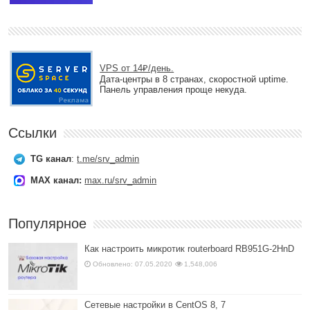
VPS от 14₽/день.
Дата-центры в 8 странах, скоростной uptime.
Панель управления проще некуда.
Ссылки
TG канал
:
t.me/srv_admin
MAX канал:
max.ru/srv_admin
Популярное
Как настроить микротик routerboard RB951G-2HnD
Обновлено: 07.05.2020
1,548,006
Сетевые настройки в CentOS 8, 7