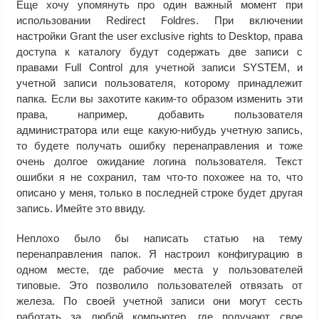
Еще хочу упомянуть про один важный момент при
использовании Redirect Foldres. При включении
настройки Grant the user exclusive rights to Desktop, права
доступа к каталогу будут содержать две записи с
правами Full Control для учетной записи SYSTEM, и
учетной записи пользователя, которому принадлежит
папка. Если вы захотите каким-то образом изменить эти
права, например, добавить пользователя
администратора или еще какую-нибудь учетную запись,
то будете получать ошибку перенаправления и тоже
очень долгое ожидание логина пользователя. Текст
ошибки я не сохранил, там что-то похожее на то, что
описано у меня, только в последней строке будет другая
запись. Имейте это ввиду.
Неплохо было бы написать статью на тему
перенаправления папок. Я настроил конфигурацию в
одном месте, где рабочие места у пользователей
типовые. Это позволило пользователей отвязать от
железа. По своей учетной записи они могут сесть
работать за любой компьютер, где получают свое