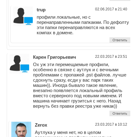
trup
02.06.2017 в 21:40
профили локальные, но с
перенаправленными папкакми. По дефолту
эти папки перенаправляются на всех
компах в домене.
Ответить
Карен Григорьевич
22.03.2017 в 23:51
Ох уж эти перемещаемые профили,
особенно в связке с аутлук и с вечными
проблемами c пропажей .pst файлов. лучше
сдохнуть сразу, есди у вас парк таких
машин)). Иногда бывало такое явление,
внезапно появляется локальный профиль
вместо серверного под новыми именем. И
машина начинает грузитсья с него. Назад
вернуть без правки реестра уже никак))
Ответить
Zerox
23.03.2017 в 10:12
Аутлука у меня нет, но в целом