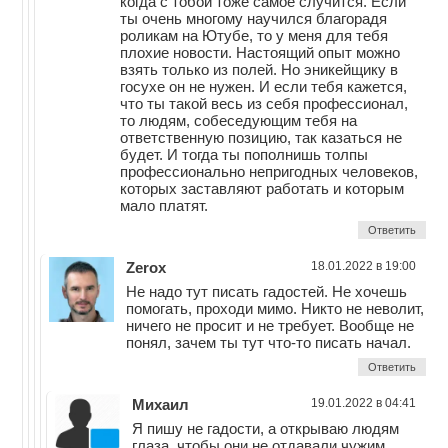
когда с тобой тоже самое случится. Если
ты очень многому научился благорадя
роликам на Ютубе, то у меня для тебя
плохие новости. Настоящий опыт можно
взять только из полей. Но эникейщику в
госухе он не нужен. И если тебя кажется,
что ты такой весь из себя профессионал,
то людям, собеседующим тебя на
ответственную позицию, так казаться не
будет. И тогда ты пополнишь толпы
профессионально непригодных человеков,
которых заставляют работать и которым
мало платят.
Ответить
Zerox
18.01.2022 в 19:00
Не надо тут писать гадостей. Не хочешь
помогать, проходи мимо. Никто не неволит,
ничего не просит и не требует. Вообще не
понял, зачем ты тут что-то писать начал.
Ответить
Михаил
19.01.2022 в 04:41
Я пишу не гадости, а открываю людям
глаза, чтобы они не отдавали чужим