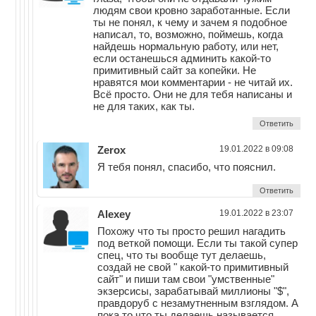
людям свои кровно заработанные. Если
ты не понял, к чему и зачем я подобное
написал, то, возможно, поймешь, когда
найдешь нормальную работу, или нет,
если останешься админить какой-то
примитивный сайт за копейки. Не
нравятся мои комментарии - не читай их.
Всё просто. Они не для тебя написаны и
не для таких, как ты.
Ответить
Zerox
19.01.2022 в 09:08
Я тебя понял, спасибо, что пояснил.
Ответить
Alexey
19.01.2022 в 23:07
Похожу что ты просто решил нагадить
под веткой помощи. Если ты такой супер
спец, что ты вообще тут делаешь,
создай не свой " какой-то примитивный
сайт" и пиши там свои "умственные"
экзерсисы, зарабатывай миллионы "$",
правдоруб с незамутненным взглядом. А
пока то что ты делаешь называется