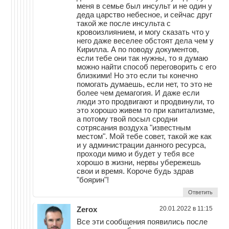
меня в семье был инсульт и не один у
деда царство небесное, и сейчас друг
такой же после инсульта с
кровоизлиянием, и могу сказать что у
него даже веселее обстоят дела чем у
Кирилла. А по поводу документов,
если тебе они так нужны, то я думаю
можно найти способ переговорить с его
близкими! Но это если ты конечно
помогать думаешь, если нет, то это не
более чем демагогия. И даже если
люди это продвигают и продвинули, то
это хорошо живем то при капитализме,
а потому твой посыл сродни
сотрясания воздуха "известным
местом". Мой тебе совет, такой же как
и у администрации данного ресурса,
проходи мимо и будет у тебя все
хорошо в жизни, нервы убережешь
свои и время. Короче будь здрав
"боярин"!
Ответить
Zerox
20.01.2022 в 11:15
Все эти сообщения появились после