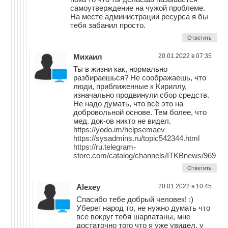
самоутверждение на чужой проблеме.
На месте администрации ресурса я бы
тебя забанил просто.
Ответить
Михаил
20.01.2022 в 07:35
Ты в жизни как, нормально
разбираешься? Не соображаешь, что
люди, приближенные к Кириллу,
изначально продвинули сбор средств.
Не надо думать, что всё это на
добровольной основе. Тем более, что
мед. док-ов никто не видел.
https://yodo.im/helpsemaev
https://sysadmins.ru/topic542344.html
https://ru.telegram-
store.com/catalog/channels/ITKBnews/969
Ответить
Alexey
20.01.2022 в 10:45
Спасибо тебе добрый человек! :)
Уберег народ то, не нужно думать что
все вокруг тебя шарлатаны, мне
достаточно того что я уже увидел, у