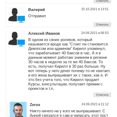
Ответить
Валерий
25.10.2021 в 13:51
Отправил
Ответить
Алексей Иванов
24.09.2021 в 06:53
В одном из своих роликов, который
называется вроде как "Стоит ли становится
Девопсом или админом" Кирилл упомянул,
что зарабатывает 40 баксов в час. А я в
данным момент работаю эникеем в регионе
30 часов в неделю за те же 40 баксов. То
есть, получал Кирилл в 30 раз больше. Ну
вот теперь у него денег почему-то не хватает,
и его жена выпрашивает их с таких, как я. И
это без учета того, что Кирилл продает
Курсы, консультации, получает премии с
проектов и т.п.
Ответить
Zerox
24.09.2021 в 11:12
Никто ничего ни у кого не выпрашивает. С
Анной связался я сам и написать этот пост