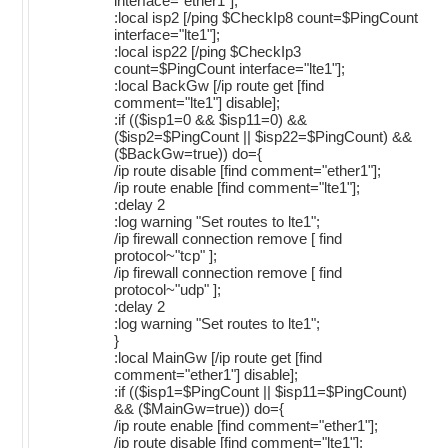
interface="ether1"];
:local isp2 [/ping $CheckIp8 count=$PingCount
interface="lte1"];
:local isp22 [/ping $CheckIp3
count=$PingCount interface="lte1"];
:local BackGw [/ip route get [find
comment="lte1"] disable];
:if (($isp1=0 && $isp11=0) &&
($isp2=$PingCount || $isp22=$PingCount) &&
($BackGw=true)) do={
/ip route disable [find comment="ether1"];
/ip route enable [find comment="lte1"];
:delay 2
:log warning "Set routes to lte1";
/ip firewall connection remove [ find
protocol~"tcp" ];
/ip firewall connection remove [ find
protocol~"udp" ];
:delay 2
:log warning "Set routes to lte1";
}
:local MainGw [/ip route get [find
comment="ether1"] disable];
:if (($isp1=$PingCount || $isp11=$PingCount)
&& ($MainGw=true)) do={
/ip route enable [find comment="ether1"];
/ip route disable [find comment="lte1"];