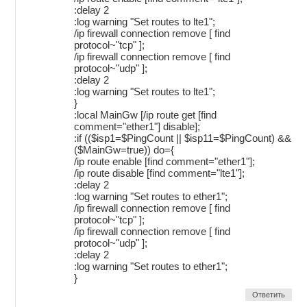
:delay 2
:log warning "Set routes to lte1";
/ip firewall connection remove [ find
protocol~"tcp" ];
/ip firewall connection remove [ find
protocol~"udp" ];
:delay 2
:log warning "Set routes to lte1";
}
:local MainGw [/ip route get [find
comment="ether1"] disable];
:if (($isp1=$PingCount || $isp11=$PingCount) &&
($MainGw=true)) do={
/ip route enable [find comment="ether1"];
/ip route disable [find comment="lte1"];
:delay 2
:log warning "Set routes to ether1";
/ip firewall connection remove [ find
protocol~"tcp" ];
/ip firewall connection remove [ find
protocol~"udp" ];
:delay 2
:log warning "Set routes to ether1";
}
Ответить