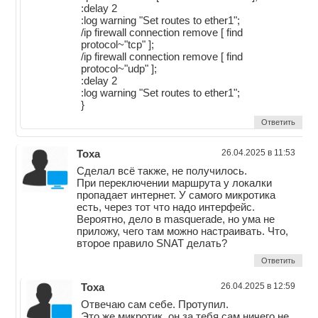
:delay 2
:log warning "Set routes to ether1";
/ip firewall connection remove [ find
protocol~"tcp" ];
/ip firewall connection remove [ find
protocol~"udp" ];
:delay 2
:log warning "Set routes to ether1";
}
Ответить
Тоха
26.04.2025 в 11:53
Сделал всё также, не получилось.
При переключении маршрута у локалки
пропадает интернет. У самого микротика
есть, через тот что надо интерфейс.
Вероятно, дело в masquerade, но ума не
приложу, чего там можно настраивать. Что,
второе правило SNAT делать?
Ответить
Тоха
26.04.2025 в 12:59
Отвечаю сам себе. Протупил.
Это же микротик, он за тебя сам ничего не