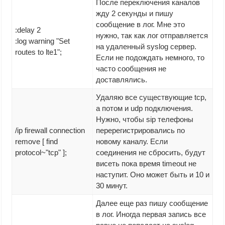
После переключения каналов
жду 2 секунды и пишу
сообщение в лог. Мне это
:delay 2
нужно, так как лог отправляется
:log warning "Set
на удаленный syslog сервер.
routes to lte1";
Если не подождать немного, то
часто сообщения не
доставлялись.
Удаляю все существующие tcp,
а потом и udp подключения.
Нужно, чтобы sip телефоны
/ip firewall connection
перерегистрировались по
remove [ find
новому каналу. Если
protocol~"tcp" ];
соединения не сбросить, будут
висеть пока время timeout не
наступит. Оно может быть и 10 и
30 минут.
Далее еще раз пишу сообщение
в лог. Иногда первая запись все