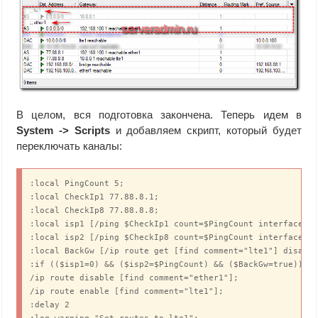
В целом, вся подготовка закончена. Теперь идем в
System -> Scripts
и добавляем скрипт, который будет
переключать каналы:
:local PingCount 5;

:local CheckIp1 77.88.8.1;

:local CheckIp8 77.88.8.8;

:local isp1 [/ping $CheckIp1 count=$PingCount interface="e
:local isp2 [/ping $CheckIp8 count=$PingCount interface="l
:local BackGw [/ip route get [find comment="lte1"] disable
:if (($isp1=0) && ($isp2=$PingCount) && ($BackGw=true)) do
/ip route disable [find comment="ether1"];

/ip route enable [find comment="lte1"];

:delay 2
