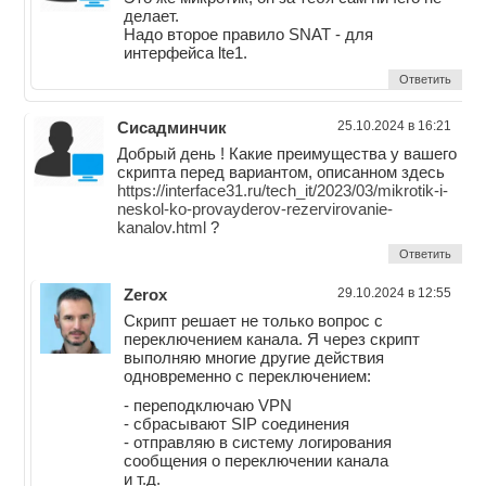
делает.
Надо второе правило SNAT - для
интерфейса lte1.
Ответить
Сисадминчик
25.10.2024 в 16:21
Добрый день ! Какие преимущества у вашего
скрипта перед вариантом, описанном здесь
https://interface31.ru/tech_it/2023/03/mikrotik-i-
neskol-ko-provayderov-rezervirovanie-
kanalov.html
?
Ответить
Zerox
29.10.2024 в 12:55
Скрипт решает не только вопрос с
переключением канала. Я через скрипт
выполняю многие другие действия
одновременно с переключением:
- переподключаю VPN
- сбрасывают SIP соединения
- отправляю в систему логирования
сообщения о переключении канала
и т.д.