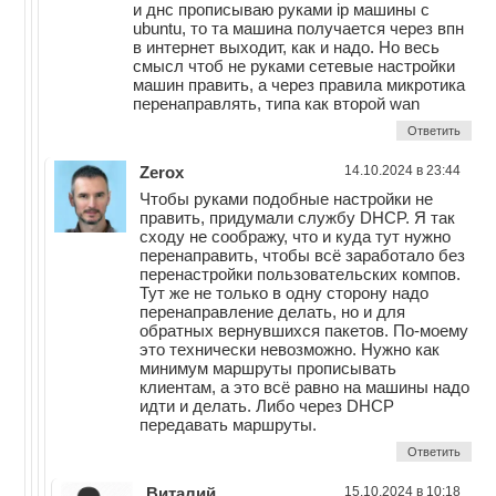
и днс прописываю руками ip машины с
ubuntu, то та машина получается через впн
в интернет выходит, как и надо. Но весь
смысл чтоб не руками сетевые настройки
машин править, а через правила микротика
перенаправлять, типа как второй wan
Ответить
Zerox
14.10.2024 в 23:44
Чтобы руками подобные настройки не
править, придумали службу DHCP. Я так
сходу не соображу, что и куда тут нужно
перенаправить, чтобы всё заработало без
перенастройки пользовательских компов.
Тут же не только в одну сторону надо
перенаправление делать, но и для
обратных вернувшихся пакетов. По-моему
это технически невозможно. Нужно как
минимум маршруты прописывать
клиентам, а это всё равно на машины надо
идти и делать. Либо через DHCP
передавать маршруты.
Ответить
Виталий
15.10.2024 в 10:18