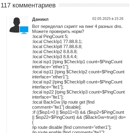
117 комментариев
Даниил
02.05.2025 в 15:26
Вот переделал скрипт на пинг 4 разных dns.
Можете проверить норм?
:local PingCount 5;
:local CheckIp1 77.88.8.1;
:local CheckIp8 77.88.8.8;
:local CheckIp2 8.8.8.8;
:local CheckIp3 8.8.4.4;
:local isp1 [/ping $CheckIp1 count=$PingCount
interface="ether1"];
:local isp11 [/ping $CheckIp2 count=$PingCount
interface="ether1"];
:local isp2 [/ping $CheckIp8 count=$PingCount
interface="lte1"];
:local isp22 [/ping $CheckIp3 count=$PingCount
interface="lte1"];
:local BackGw [/ip route get [find
comment="lte1"] disable];
:if (($isp1=0 || $isp11=0) && ($isp2=$PingCount
|| $isp22=$PingCount) && ($BackGw=true)) do=
{
/ip route disable [find comment="ether1"];
/ip route enable [find comment="lte1"];