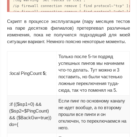
:log warning "Set routes to lte1";

/ip firewall connection remove [ find protocol~"tcp" ];

/ip firewall connection remove [ find protocol~"udp" ];

:delay 2

Скрипт в процессе эксплуатации (пару месяцев тестов
:log warning "Set routes to lte1";

на паре десятков филиалов) претерпевал различные
}

изменения, пока не получился подходящий для моей
:local MainGw [/ip route get [find comment="ether1"] disab
ситуации вариант. Немного поясню некоторые моменты.
:if (($isp1=$PingCount) && ($MainGw=true)) do={

/ip route enable [find comment="ether1"];

/ip route disable [find comment="lte1"];

Только после 5-ти подряд
:delay 2

успешных пингов мы начинаем
:log warning "Set routes to ether1";

что-то делать. Тут можно и 3
/ip firewall connection remove [ find protocol~"tcp" ];

:local PingCount
5
;
/ip firewall connection remove [ find protocol~"udp" ];

поставить, но были частенько
:delay 2

ложные переключения туда-
:log warning "Set routes to ether1";

сюда, так что поменял на 5.
}
Если пинг по основному каналу
:if (($isp1=0) &&
не идет вообще, а по второму
($isp2=$PingCount)
прошли все пинги и он
&& ($BackGw=true))
отключен, то переключаемся на
do={
него.