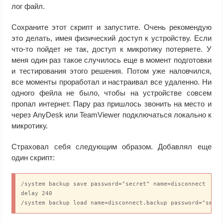
лог файл.
Сохраните этот скрипт и запустите. Очень рекомендую
это делать, имея физический доступ к устройству. Если
что-то пойдет не так, доступ к микротику потеряете. У
меня один раз такое случилось еще в момент подготовки
и тестирования этого решения. Потом уже наловчился,
все моменты проработал и настраивал все удаленно. Ни
одного фейла не было, чтобы на устройстве совсем
пропал интернет. Пару раз пришлось звонить на место и
через AnyDesk или TeamViewer подключаться локально к
микротику.
Страховал себя следующим образом. Добавлял еще
один скрипт:
/system backup save password="secret" name=disconnect

delay 240

/system backup load name=disconnect.backup password="secr