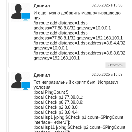
Даниил
02.05.2025 в 15:30
И еще нужно добавить маршрутизацию до
них
/ip route add distance=1 dst-
address=77.88.8.8/32 gateway=10.0.0.1
/ip route add distance=1 dst-
address=77.88.8.1/32 gateway=192.168.100.1
/ip route add distance=1 dst-address=8.8.4.4/32
gateway=10.0.0.1
/ip route add distance=1 dst-address=8.8.8.8/32
gateway=192.168.100.1
Ответить
Даниил
02.05.2025 в 15:53
Тот неправильный скрипт был. Исправил
условия
:local PingCount 5;
:local CheckIp1 77.88.8.1;
:local CheckIp8 77.88.8.8;
:local CheckIp2 8.8.8.8;
:local CheckIp3 8.8.4.4;
:local isp1 [/ping $CheckIp1 count=$PingCount
interface="ether1"];
:local isp11 [/ping $CheckIp2 count=$PingCount