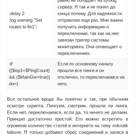
равно не попадает на syslog
сервер. Я так и не понял до
:delay 2
конца почему. Для надежности
:log warning "Set
отправляю еще раз. Мне важно
routes to lte1";
получить информацию о
переключении, так как на нее
завязан триггер системы
мониторинга. Она оповещает о
переключениях.
:if
Если по основному каналу
(($isp1=$PingCount)
прошли все пинги и он
&& ($MainGw=true))
отключен, то переключаемся на
do={
него.
Все остальное вроде бы понятно и так, при обычном
осмотре скрипта. Пингуем, смотрим, прошли ли пинги.
Если нет, переключаемся, если да, то ничего не делаем.
Принцип достаточно простой. Его можно встретить в
огромном количестве статей в интернете на тему mikrotik
failover. Я только добавил сброс соединений и записи в