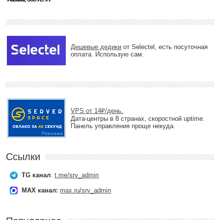
Дешевые дедики
от Selectel, есть посуточная
оплата. Использую сам.
VPS от 14₽/день.
Дата-центры в 8 странах, скоростной uptime.
Панель управления проще некуда.
Ссылки
TG канал
:
t.me/srv_admin
MAX канал:
max.ru/srv_admin