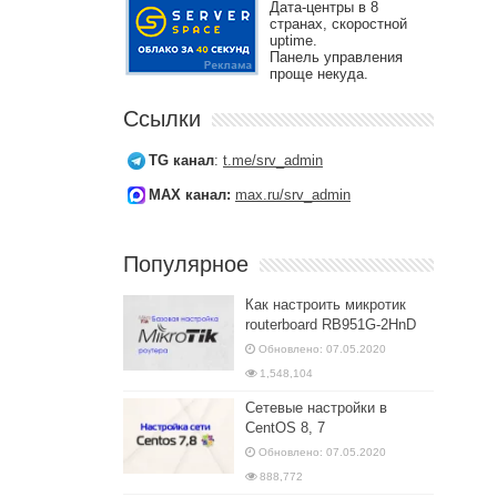
Дата-центры в 8
странах, скоростной
uptime.
Панель управления
проще некуда.
Ссылки
TG канал
:
t.me/srv_admin
MAX канал:
max.ru/srv_admin
Популярное
Как настроить микротик
routerboard RB951G-2HnD
Обновлено: 07.05.2020
1,548,104
Сетевые настройки в
CentOS 8, 7
Обновлено: 07.05.2020
888,772