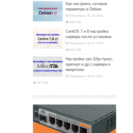
Как настроить сетевые
параметры в Debian
Обновлено: 31.10.2024
840,755
CentOS 7 и 8 настройка
сервера после установки
Обновлено: 22.07.2020
831,798
Настройка vpn (l2tp+Ipsec,
openvpn и др.) сервера в
микротике
Обновлено: 08.02.2021
767,262