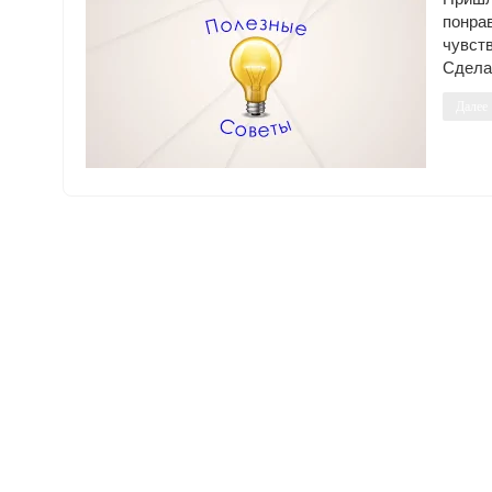
понра
чувст
Сделат
Далее