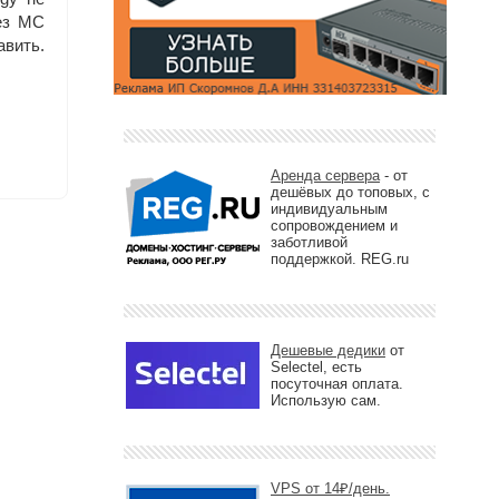
без MC
вить.
Аренда сервера
- от
дешёвых до топовых, с
индивидуальным
сопровождением и
заботливой
поддержкой. REG.ru
Дешевые дедики
от
Selectel, есть
посуточная оплата.
Использую сам.
VPS от 14₽/день.