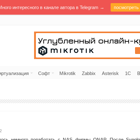
Много интересного в канале автора в Telegram →
посмотреть
иртуализация
Софт
Mikrotik
Zabbix
Asterisk
1C
В
2
ось немного поработать с NAS фирмы QNAP. После Synolo