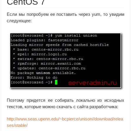
CentOS 7
Если мы попробуем ее поставить через yum, то увидим
следующее:
Поэтому придется ее собирать локально из исходных
текстов, которые можно скачать с сайта разработчика:
http://www.seas.upenn.edu/~bcpierce/unison//download/relea
ses/stable/