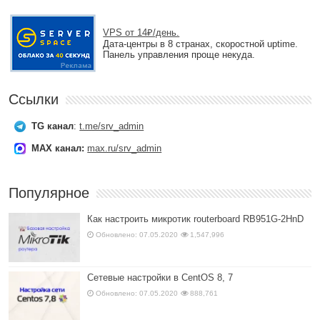
VPS от 14₽/день.
Дата-центры в 8 странах, скоростной uptime.
Панель управления проще некуда.
Ссылки
TG канал
:
t.me/srv_admin
MAX канал:
max.ru/srv_admin
Популярное
Как настроить микротик routerboard RB951G-2HnD
Обновлено: 07.05.2020
1,547,996
Сетевые настройки в CentOS 8, 7
Обновлено: 07.05.2020
888,761