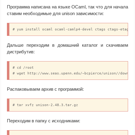
Программа написана на языке OCaml, так что для начала
ставим необходимые для unison зависимости:
# yum install ocaml ocaml-camlp4-devel ctags ctags-etags
Дальше переходим в домашний каталог и скачиваем
дистрибутив:
# cd /root

# wget http://www.seas.upenn.edu/~bcpierce/unison//downlo
Распаковываем архив с программой:
# tar xvfz unison-2.48.3.tar.gz
Переходим в папку с исходниками: