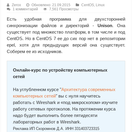
Zerox
Обновлено: 21.09.2015
CentOS
,
Linux
1 комментарий
7,561 Просмотры
Есть удобная программа для двухсторонней
синхронизации файлов и директорий -
Unison
. Она
существует под множество платформ, в том числе и под
CentOS. Но в CentOS 7 ее до сих пор нет в репозитории
epel, хотя для предыдущих версий она существует.
Соберем ее из исходников.
Онлайн-курс по устройству компьютерных
сетей
На углубленном курсе "
Архитектура современных
компьютерных сетей
" вы с нуля научитесь
работать с Wireshark и «под микроскопом» изучите
работу сетевых протоколов. На протяжении курса
надо будет выполнить более пятидесяти
лабораторных работ в Wireshark.
Реклама ИП Скоромнов Д.А. ИНН 331403723315