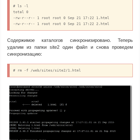
# ls -l

total 0

-rw-r--r-- 1 root root 0 Sep 21 17:22 1.html

Содержимое каталогов синхронизировано. Теперь
удалим из папки site2 один файл и снова проведем
синхронизацию:
# rm -f /web/sites/site2/1.html