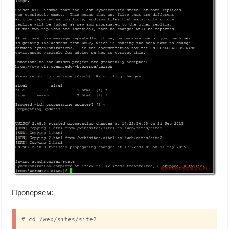
Проверяем:
# cd /web/sites/site2
