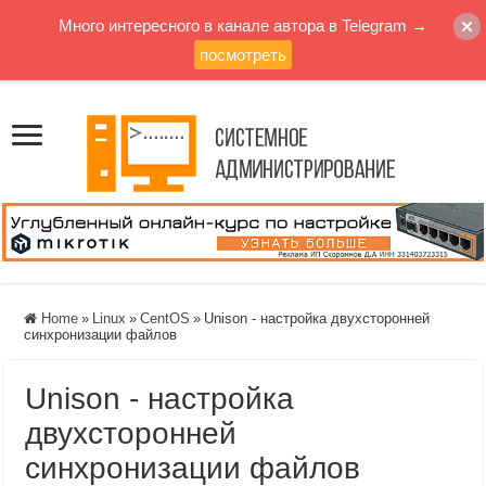
Много интересного в канале автора в Telegram →
посмотреть
Home
»
Linux
»
CentOS
»
Unison - настройка двухсторонней
синхронизации файлов
Unison - настройка
двухсторонней
синхронизации файлов