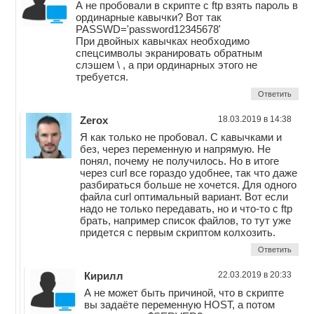
А не пробовали в скрипте с ftp взять пароль в
ординарные кавычки? Вот так
PASSWD='password12345678'
При двойных кавычках необходимо
спецсимволы экранировать обратным
слэшем \ , а при ординарных этого не
требуется.
Ответить
Zerox
18.03.2019 в 14:38
Я как только не пробовал. С кавычками и
без, через переменную и напрямую. Не
понял, почему не получилось. Но в итоге
через curl все гораздо удобнее, так что даже
разбираться больше не хочется. Для одного
файла curl оптимальный вариант. Вот если
надо не только передавать, но и что-то с ftp
брать, например список файлов, то тут уже
придется с первым скриптом колхозить.
Ответить
Кирилл
22.03.2019 в 20:33
А не может быть причиной, что в скрипте
вы задаёте переменную HOST, а потом