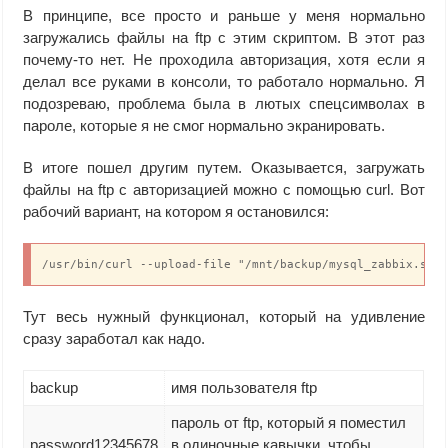
quit

В принципе, все просто и раньше у меня нормально
EOF
загружались файлы на ftp с этим скриптом. В этот раз
почему-то нет. Не проходила авторизация, хотя если я
делал все руками в консоли, то работало нормально. Я
подозреваю, проблема была в лютых спецсимволах в
пароле, которые я не смог нормально экранировать.
В итоге пошел другим путем. Оказывается, загружать
файлы на ftp с авторизацией можно с помощью curl. Вот
рабочий вариант, на котором я остановился:
/usr/bin/curl --upload-file "/mnt/backup/mysql_zabbix.sql
Тут весь нужный функционал, который на удивление
сразу заработал как надо.
backup
имя пользователя ftp
пароль от ftp, который я поместил
password12345678
в одиночные кавычки, чтобы