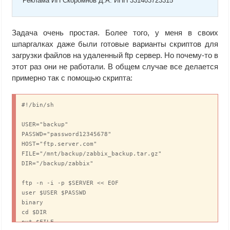
Реклама ИП Скоромнов Д.А. ИНН 331403723315
Задача очень простая. Более того, у меня в своих
шпаргалках даже были готовые варианты скриптов для
загрузки файлов на удаленный ftp сервер. Но почему-то в
этот раз они не работали. В общем случае все делается
примерно так с помощью скрипта:
#!/bin/sh

USER="backup"

PASSWD="password12345678"

HOST="ftp.server.com"

FILE="/mnt/backup/zabbix_backup.tar.gz"

DIR="/backup/zabbix"

ftp -n -i -p $SERVER << EOF

user $USER $PASSWD

binary

cd $DIR

put $FILE
