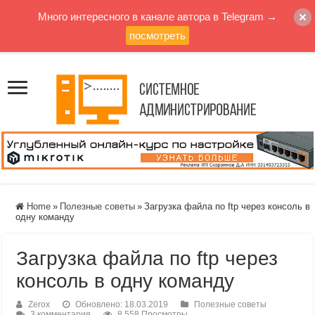
Много интересного в канале автора в Telegram →
посмотреть
Home
»
Полезные советы
»
Загрузка файла по ftp через консоль в
одну команду
Загрузка файла по ftp через
консоль в одну команду
Zerox
Обновлено: 18.03.2019
Полезные советы
3 комментария
8,558 Просмотры