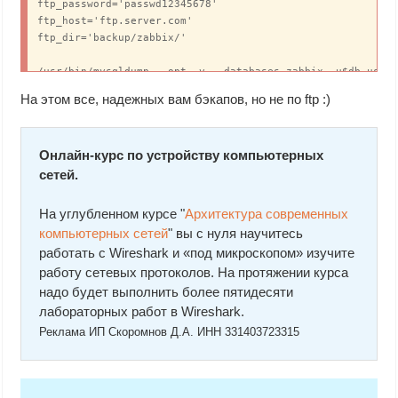
ftp_password='passwd12345678'

ftp_host='ftp.server.com'

ftp_dir='backup/zabbix/'

/usr/bin/mysqldump --opt -v --databases zabbix -u$db_user 
/usr/bin/tar -czvf $bk_dir/zabbix_etc_$date_time.tar.gz /e
На этом все, надежных вам бэкапов, но не по ftp :)
/usr/bin/tar -czvf $bk_dir/zabbix_web_$date_time.tar.gz /u
/usr/bin/find $bk_dir -type f -mtime +3 -exec rm {} \;

Онлайн-курс по устройству компьютерных
/usr/bin/curl --upload-file "$bk_dir/mysql_zabbix_$date_ti
сетей.
/usr/bin/curl --upload-file "$bk_dir/zabbix_etc_$date_time
/usr/bin/curl --upload-file "$bk_dir/zabbix_web_$date_tim
На углубленном курсе "
Архитектура современных
компьютерных сетей
" вы с нуля научитесь
работать с Wireshark и «под микроскопом» изучите
работу сетевых протоколов. На протяжении курса
надо будет выполнить более пятидесяти
лабораторных работ в Wireshark.
Реклама ИП Скоромнов Д.А. ИНН 331403723315