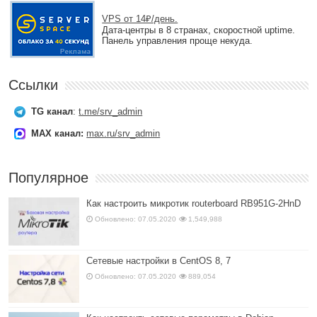
VPS от 14₽/день.
Дата-центры в 8 странах, скоростной uptime.
Панель управления проще некуда.
Ссылки
TG канал
:
t.me/srv_admin
MAX канал:
max.ru/srv_admin
Популярное
Как настроить микротик routerboard RB951G-2HnD
Обновлено: 07.05.2020
1,549,988
Сетевые настройки в CentOS 8, 7
Обновлено: 07.05.2020
889,054