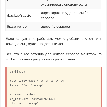
экранировать спецсимволы
директория на удаленном ftp
/backup/zabbix
сервере
ftp.server.com
адрес ftp сервера
Если загрузка не работает, можно добавить ключ -v к
команде curl, будет подробный лог.
Все это было затеяно для бэкапа сервера мониторинга
zabbix. Покажу сразу и сам скрипт бэкапа.
#!/bin/sh

date_time=`date +"%Y-%m-%d_%H-%M"`

bk_dir='/mnt/backup'

db_user='zabbix'

db_password='passwd87654321'

ftp_user='backup'
