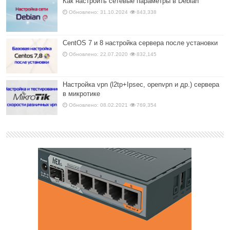
Как настроить сетевые параметры в Debian
Обновлено: 31.10.2024
843,338
CentOS 7 и 8 настройка сервера после установки
Обновлено: 22.07.2020
832,145
Настройка vpn (l2tp+Ipsec, openvpn и др.) сервера
в микротике
Обновлено: 08.02.2021
769,354