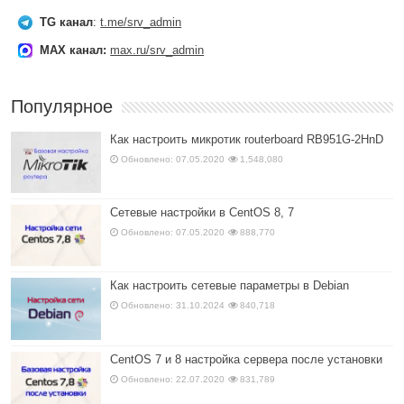
TG канал
:
t.me/srv_admin
MAX канал:
max.ru/srv_admin
Популярное
Как настроить микротик routerboard RB951G-2HnD
Обновлено: 07.05.2020
1,548,080
Сетевые настройки в CentOS 8, 7
Обновлено: 07.05.2020
888,770
Как настроить сетевые параметры в Debian
Обновлено: 31.10.2024
840,718
CentOS 7 и 8 настройка сервера после установки
Обновлено: 22.07.2020
831,789