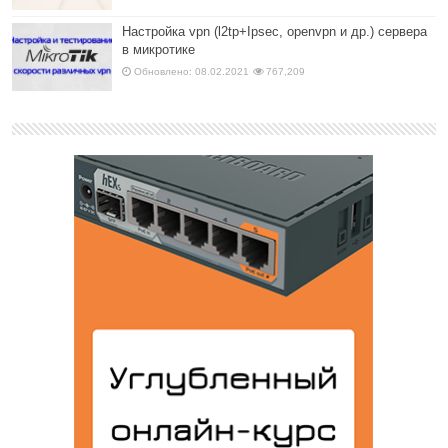
Настройка vpn (l2tp+Ipsec, openvpn и др.) сервера
в микротике
Обновлено: 08.02.2021
767,209