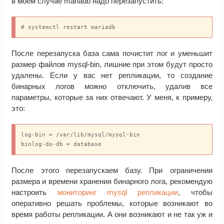
в моем случае mariadb надо перезапустить:
# systemctl restart mariadb
После перезапуска база сама почистит лог и уменьшит
размер файлов mysql-bin, лишние при этом будут просто
удалены. Если у вас нет репликации, то создание
бинарных логов можно отключить, удалив все
параметры, которые за них отвечают. У меня, к примеру,
это:
log-bin = /var/lib/mysql/mysql-bin

binlog-do-db = database
После этого перезапускаем базу. При ограничении
размера и времени хранения бинарного лога, рекомендую
настроить
мониторинг mysql репликации
, чтобы
оперативно решать проблемы, которые возникают во
время работы репликации. А они возникают и не так уж и