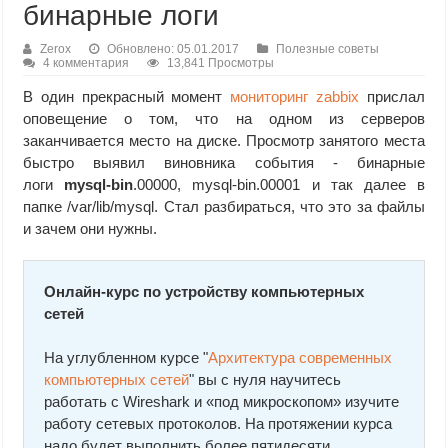
бинарные логи
Zerox
Обновлено: 05.01.2017
Полезные советы
4 комментария
13,841 Просмотры
В один прекрасный момент
мониторинг zabbix
прислал
оповещение о том, что на одном из серверов
заканчивается место на диске. Просмотр занятого места
быстро выявил виновника события - бинарные
логи
mysql-bin
.00000, mysql-bin.00001 и так далее в
папке /var/lib/mysql. Стал разбираться, что это за файлы
и зачем они нужны.
Онлайн-курс по устройству компьютерных
сетей
На углубленном курсе "
Архитектура современных
компьютерных сетей
" вы с нуля научитесь
работать с Wireshark и «под микроскопом» изучите
работу сетевых протоколов. На протяжении курса
надо будет выполнить более пятидесяти