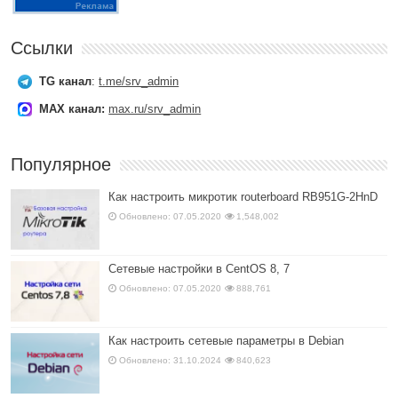
Ссылки
TG канал
:
t.me/srv_admin
MAX канал:
max.ru/srv_admin
Популярное
Как настроить микротик routerboard RB951G-2HnD
Обновлено: 07.05.2020
1,548,002
Сетевые настройки в CentOS 8, 7
Обновлено: 07.05.2020
888,761
Как настроить сетевые параметры в Debian
Обновлено: 31.10.2024
840,623