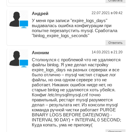
Ответить
Андрей
22.07.2021 в 09:42
У меня при записи "expire_logs_days"
выдавалась ошибка конфигурации при
попытке перезапустить mysql. Сработала
"binlog_expire_logs_seconds"
Ответить
Аноним
14.03.2021 в 21:20
Столкнулся с проблемой что не удаляются
файлы binlog. Я уже делал настройку
expire_logs_days на разных серверах и все
было отлично – mysql чистил старые лог
файлы, но она одном сервере это не
работает. Никаких ошибок нигде нет, но
старые binlog не удаляются хоть убейся.
Конфиг /etc/mysql/mysql.cnf точно
правильный, рестарт mysql разумеется
делал – результата нет. Из консоли mysql
команда ручной чистки работает PURGE
BINARY LOGS BEFORE DATE(NOW() -
INTERVAL 90 DAY) + INTERVAL 0 SECOND;
Куда копать, ума не приложу(