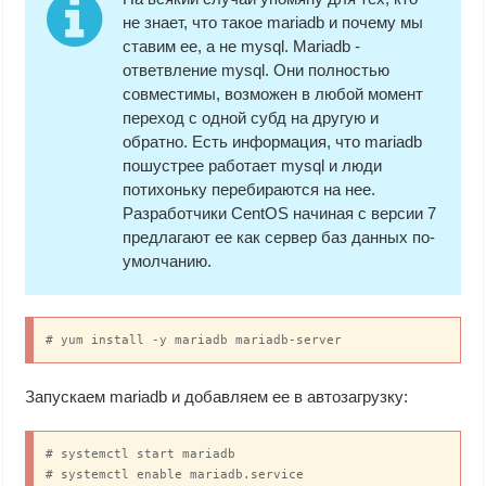
не знает, что такое mariadb и почему мы
ставим ее, а не mysql. Mariadb -
ответвление mysql. Они полностью
совместимы, возможен в любой момент
переход с одной субд на другую и
обратно. Есть информация, что mariadb
пошустрее работает mysql и люди
потихоньку перебираются на нее.
Разработчики CentOS начиная с версии 7
предлагают ее как сервер баз данных по-
умолчанию.
# yum install -y mariadb mariadb-server
Запускаем mariadb и добавляем ее в автозагрузку:
# systemctl start mariadb

# systemctl enable mariadb.service