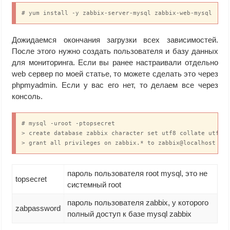
# yum install -y zabbix-server-mysql zabbix-web-mysql
Дожидаемся окончания загрузки всех зависимостей.
После этого нужно создать пользователя и базу данных
для мониторинга. Если вы ранее настраивали отдельно
web сервер по моей статье, то можете сделать это через
phpmyadmin. Если у вас его нет, то делаем все через
консоль.
# mysql -uroot -ptopsecret

> create database zabbix character set utf8 collate utf8_b
> grant all privileges on zabbix.* to zabbix@localhost id
пароль пользователя root mysql, это не
topsecret
системный root
пароль пользователя zabbix, у которого
zabpassword
полный доступ к базе mysql zabbix