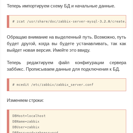
Теперь импортируем схему БД и начальные данные.
# zcat /usr/share/doc/zabbix-server-mysql-
3.2.0
/create.sq
Обращаю внимание на выделенный путь. Возможно, путь
будет другой, когда вы будете устанавливать, так как
выйдет новая версия. Имейте это ввиду.
Теперь редактируем файл конфигурации сервера
заббикс. Прописываем данные для подключения к БД.
# mcedit /etc/zabbix/zabbix_server.conf
Изменяем строки:
DBHost=localhost

DBName=zabbix

DBUser=zabbix

DBPassword=zabpassword