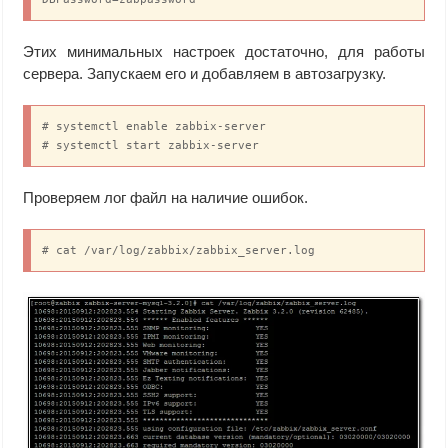
Этих минимальных настроек достаточно, для работы
сервера. Запускаем его и добавляем в автозагрузку.
# systemctl enable zabbix-server

# systemctl start zabbix-server
Проверяем лог файл на наличие ошибок.
# cat /var/log/zabbix/zabbix_server.log