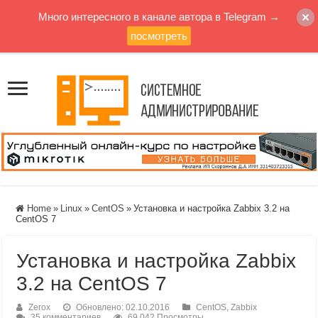
Много интересного в канале автора в Telegram →
посмотреть
Home
»
Linux
»
CentOS
»
Установка и настройка Zabbix 3.2 на
CentOS 7
Установка и настройка Zabbix
3.2 на CentOS 7
Zerox
Обновлено: 02.10.2016
CentOS
,
Zabbix
35 комментариев
69,042 Просмотры