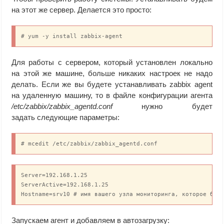
на этот же сервер. Делается это просто:
# yum -y install zabbix-agent
Для работы с сервером, который установлен локально
на этой же машине, больше никаких настроек не надо
делать. Если же вы будете устанавливать zabbix agent
на удаленную машину, то в файле конфигурации агента
/etc/zabbix/zabbix_agentd.conf
нужно будет
задать следующие параметры:
# mcedit /etc/zabbix/zabbix_agentd.conf
Server=192.168.1.25

ServerActive=192.168.1.25

Hostname=srv10 # имя вашего узла мониторинга, которое буд
Запускаем агент и добавляем в автозагрузку: