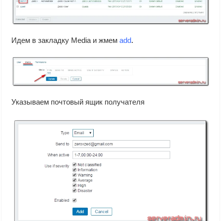
Идем в закладку Media и жмем
add
.
Указываем почтовый ящик получателя