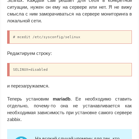
SElinux. Каждый сам решает для себя в конкретной
ситуации, нужен он ему на сервере или нет. Я не вижу
смысла с ним заморачиваться на сервере мониторинга в
локальной сети.
# mcedit /etc/sysconfig/selinux
Редактируем строку:
SELINUX=disabled
и перезагружаемся.
Теперь установим
mariadb
. Ее необходимо ставить
отдельно, почему-то она не устанавливается как
необходимая зависимость при установке самого сервере
zabbix.
На всякий случай упомяну для тех, кто