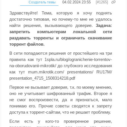
04.02.2024 23:55
[#1265]
Создатель темы
Здравствуйте! Тема, которую я хочу поднять
достаточно типовая, но почему-то мне не удалось
найти решения, вызывающего доверие.
Задача:
запретить компьютерам локальной сети
раздавать торренты и ограничить скачивание
торрент файлов.
В сети попадаются решения от простейшего на три
правила как тут 1spla.ru/blog/ogranichenie-torrentov-
na-oborudovanii-mikrotik/ до глубокого исследования
как тут mum.mikrotik.com/ presentations/ RU17M/
presentation_4715_1508314218.pdf
Первое не вызывает доверия, т.к. по моему мнению,
оно не учитывает шифрованный трафик. Второе я
не смог воспроизвести, да и признаться, мало
понимаю его. Прочие советы сводятся к запрету
доступа к торрент-сайтам, что не решает проблему.
Если есть у кого-то проверенное решение,