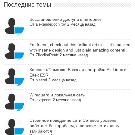
Последние темы
Восстановление доступа в интернет
От
alexander.ochirov
2 месяца назад
Yo, friend, check out this brilliant article — it's packed
with insane design and just plain amazing content!
От
ZlixvlimReuff
2 месяца назад
Конспект/Памятка: Базовая настройка Alt Linux и
Eltex ESR
От
bleeod
2 месяца назад
Wireguard и локальная сеть
От
lexgreem
2 месяца назад
Cтранное поведение сети Сетевой уровень
работает без проблем, а верхние потихоньку
загибаются