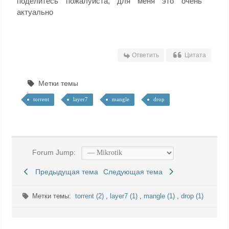
поделитесь пожалуйста, для меня это очень
актуально
Ответить
Цитата
Метки темы
torrent
layer7
mangle
drop
Forum Jump:
Предыдущая тема
Следующая тема
Метки темы:
torrent (2)
,
layer7 (1)
,
mangle (1)
,
drop (1)