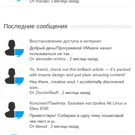
От
mavapo
3 месяца назад
Последние сообщения
Восстановление доступа в интернет
Добрый день!Программой VMware начал
пользоваться не так...
От
alexander.ochirov
,
2 месяца назад
Yo, friend, check out this brilliant article — it's packed
with insane design and just plain amazing content!
Hey there, creative soul, I accidentally discovered
som...
От
ZlixvlimReuff
,
2 месяца назад
Конспект/Памятка: Базовая настройка Alt Linux и
Eltex ESR
Приветствую! Собираю в одну тему пошаговый
чек-лист и ш...
От
bleeod
,
2 месяца назад