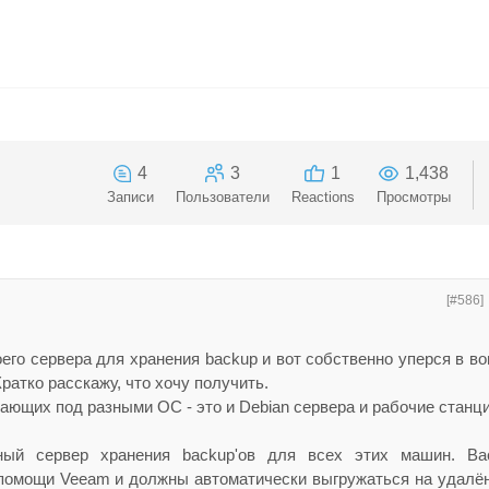
4
3
1
1,438
Записи
Пользователи
Reactions
Просмотры
[#586]
его сервера для хранения backup и вот собственно уперся в в
Кратко расскажу, что хочу получить.
ающих под разными ОС - это и Debian сервера и рабочие станци
ный сервер хранения backup'ов для всех этих машин. Ba
помощи Veeam и должны автоматически выгружаться на удалё