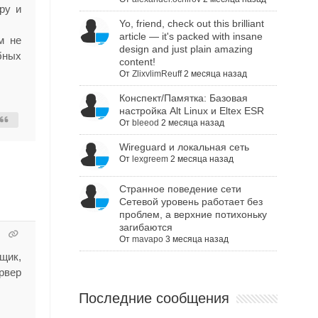
ру и
Yo, friend, check out this brilliant
article — it's packed with insane
м не
design and just plain amazing
бных
content!
От
ZlixvlimReuff
2 месяца назад
Конспект/Памятка: Базовая
настройка Alt Linux и Eltex ESR
От
bleeod
2 месяца назад
Wireguard и локальная сеть
От
lexgreem
2 месяца назад
Cтранное поведение сети
Сетевой уровень работает без
проблем, а верхние потихоньку
загибаются
От
mavapo
3 месяца назад
щик,
рвер
Последние сообщения