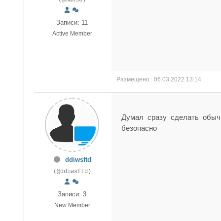
(@makso)
Записи: 11
Active Member
Размещено : 06.03.2022 13:14
Думал сразу сделать обыч
безопасно
ddiwsftd
(@ddiwsftd)
Записи: 3
New Member