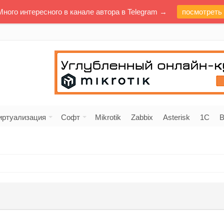
Много интересного в канале автора в Telegram →
посмотреть
иртуализация
Софт
Mikrotik
Zabbix
Asterisk
1C
В