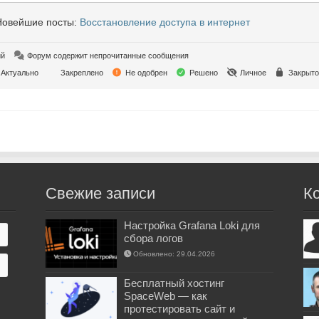
овейшие посты:
Восстановление доступа в интернет
ий
Форум содержит непрочитанные сообщения
Актуально
Закреплено
Не одобрен
Решено
Личное
Закрыто
Свежие записи
К
Настройка Grafana Loki для
сбора логов
Обновлено: 29.04.2026
Бесплатный хостинг
SpaceWeb — как
протестировать сайт и