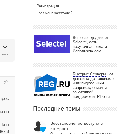
Регистрация
Lost your password?
Дешевые дедики
от
Selectel, есть
посуточная оплата.
Использую сам.
Быстрые Серверы
- от
дешёвых до топовых, с
индивидуальным
сопровождением и
заботливой
поддержкой. REG.ru
опрос
Последние темы
и на
Восстановление доступа в
ckup
интернет
нный
От
alexander.ochirov
2 месяца назад