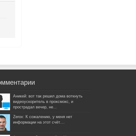
омментарии
Аникей: вот так решил дома воткнуть
видеоускоритель в проксмокс, и
прострадал вечер, не...
Zerox: К сожалению, у меня нет
информации на этот счёт....