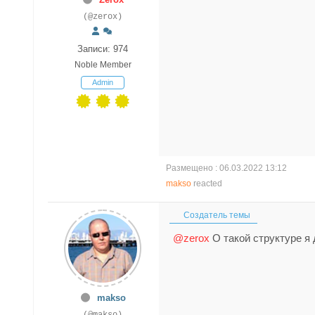
(@zerox)
Записи: 974
Noble Member
Admin
Размещено : 06.03.2022 13:12
makso
reacted
Создатель темы
@zerox
О такой структуре я 
makso