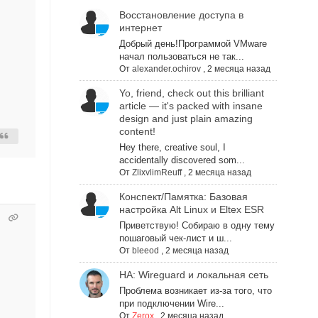
Восстановление доступа в
интернет
Добрый день!Программой VMware
начал пользоваться не так...
От
alexander.ochirov
,
2 месяца назад
Yo, friend, check out this brilliant
article — it's packed with insane
design and just plain amazing
content!
Hey there, creative soul, I
accidentally discovered som...
От
ZlixvlimReuff
,
2 месяца назад
Конспект/Памятка: Базовая
настройка Alt Linux и Eltex ESR
Приветствую! Собираю в одну тему
пошаговый чек-лист и ш...
От
bleeod
,
2 месяца назад
НА: Wireguard и локальная сеть
Проблема возникает из-за того, что
при подключении Wire...
От
Zerox
,
2 месяца назад