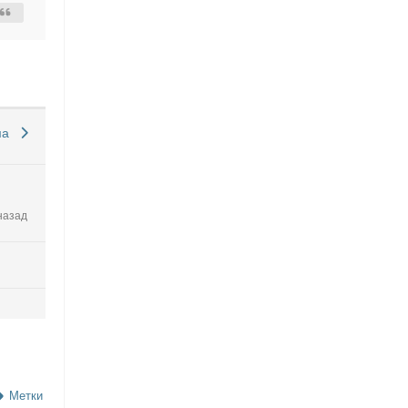
ма
назад
Метки