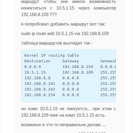
маршрут чтобы они имели возможность
конектиться с 10.5.1.15 через компьютер
192.168.8.109 ???
я попробовал добавить маршрут вот так:
sudo ip route add 10.5.1.15 via 192.168.8.109
таблица маршрутов выглядит так :
Kernel IP routing table

Destination     Gateway         Genmask       
0.0.0.0         192.168.8.254   0.0.0.0       
10.5.1.15       192.168.8.109   255.255.255.25
192.168.8.0     0.0.0.0         255.255.255.0 
192.168.8.241   0.0.0.0         255.255.255.25
192.168.8.242   0.0.0.0         255.255.255.25
192.168.8.254   0.0.0.0         255.255.255.2
но комп 10.5.1.15 не пингуется... при этом с
192.168.8.109 пинг на комп 10.5.1.15 есть.
возможно я что-то неправильно делаю ...