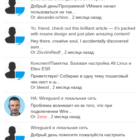
Добрый день!Программой VMware начал
пользоваться не так...
От
alexander.ochirov
,
2 месяца назад
Yo, friend, check out this brilliant article — it's packed
with insane design and just plain amazing content!
Hey there, creative soul, I accidentally discovered
som...
От
ZlixvlimReuff
,
2 месяца назад
Конспект/Памятка: Базовая настройка Alt Linux и
Eltex ESR
Приветствую! Собираю в одну тему пошаговый
чек-лист и ш...
От
bleeod
,
2 месяца назад
НА: Wireguard и локальная сеть
Проблема возникает из-за того, что при
подключении Wire...
От
Zerox
,
2 месяца назад
Wireguard и локальная сеть
Добрый день помогите пожалуйста настроить