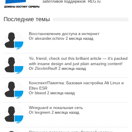
заботливой поддержкой. REG.ru
Последние темы
Восстановление доступа в интернет
От
alexander.ochirov
2 месяца назад
Yo, friend, check out this brilliant article — it's packed
with insane design and just plain amazing content!
От
ZlixvlimReuff
2 месяца назад
Конспект/Памятка: Базовая настройка Alt Linux и
Eltex ESR
От
bleeod
2 месяца назад
Wireguard и локальная сеть
От
lexgreem
2 месяца назад