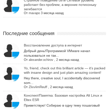
Cтранное поведение сети Сетевой уровень
работает без проблем, а верхние потихоньку
загибаются
От
mavapo
3 месяца назад
Последние сообщения
Восстановление доступа в интернет
Добрый день!Программой VMware начал
пользоваться не так...
От
alexander.ochirov
,
2 месяца назад
Yo, friend, check out this brilliant article — it's packed
with insane design and just plain amazing content!
Hey there, creative soul, I accidentally discovered
som...
От
ZlixvlimReuff
,
2 месяца назад
Конспект/Памятка: Базовая настройка Alt Linux и
Eltex ESR
Приветствую! Собираю в одну тему пошаговый