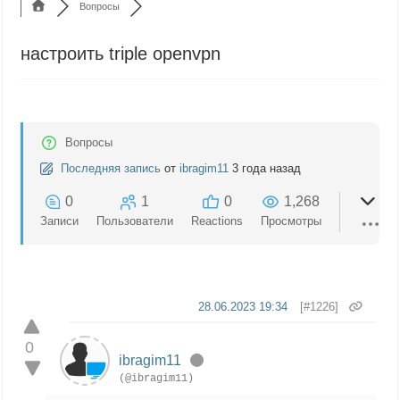
Вопросы
настроить triple openvpn
Вопросы
Последняя запись
от
ibragim11
3 года назад
0
1
0
1,268
Записи
Пользователи
Reactions
Просмотры
28.06.2023 19:34
[#1226]
0
ibragim11
(@ibragim11)