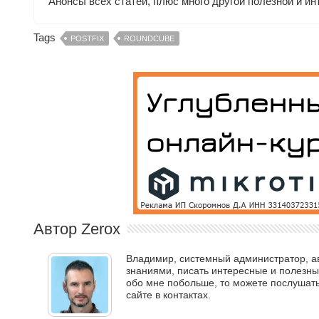
Анонсы всех статей, плюс много другой полезной и ин
Tags
POSTFIX
ROUNDCUBE
Автор Zerox
Владимир, системный администратор, авт
знаниями, писать интересные и полезные
обо мне побольше, то можете послушать 
сайте в контактах.