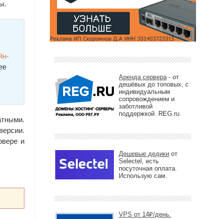
ы.
йн-
ее
Аренда сервера
- от
дешёвых до топовых, с
индивидуальным
сопровождением и
заботливой
поддержкой. REG.ru
атными.
версии.
рвере и
Дешевые дедики
от
Selectel, есть
посуточная оплата.
Использую сам.
VPS от 14₽/день.