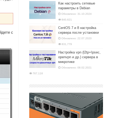
Как настроить сетевые
параметры в Debian
Обновлено: 31.10.2024
840,621
CentOS 7 и 8 настройка
йдете с
сервера после установки
Обновлено: 22.07.2020
831,779
Настройка vpn (l2tp+Ipsec,
openvpn и др.) сервера в
микротике
Обновлено: 08.02.2021
767,116