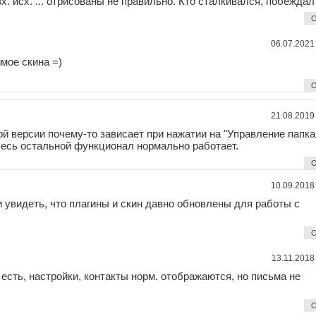
вх. исх. ... отрисованы не правильно. Кто сталкивался, побеждал
О
06.07.2021
мое скина =)
О
21.08.2019
ой версии почему-то зависает при нажатии на "Управление папка
 Весь остальной функционал нормально работает.
О
10.09.2018
и увидеть, что плагины и скин давно обновлены для работы с
О
13.11.2018
 есть, настройки, контакты норм. отображаются, но письма не
О