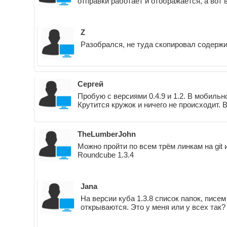
отправки работает и отображается, а вот 
Z
Разобрался, не туда скопировал содержи
Сергей
Пробую с версиями 0.4.9 и 1.2. В мобильн
Крутится кружок и ничего не происходит.
TheLumberJohn
Можно пройти по всем трём линкам на git 
Roundcube 1.3.4
Jana
На версии куба 1.3.8 список папок, писем
открываются. Это у меня или у всех так?