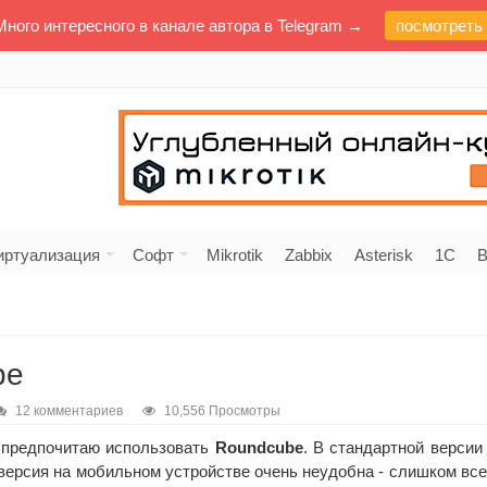
Много интересного в канале автора в Telegram →
посмотреть
иртуализация
Софт
Mikrotik
Zabbix
Asterisk
1C
В
be
12 комментариев
10,556 Просмотры
предпочитаю использовать
Roundcube
. В стандартной версии
версия на мобильном устройстве очень неудобна - слишком все