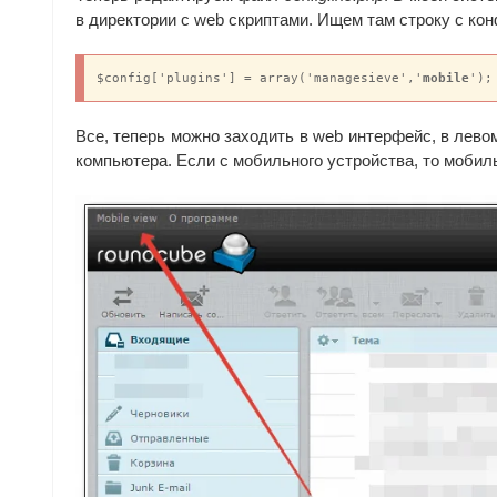
в директории с web скриптами. Ищем там строку с кон
$config['plugins'] = array('managesieve','
mobile
');
Все, теперь можно заходить в web интерфейс, в лево
компьютера. Если с мобильного устройства, то мобил