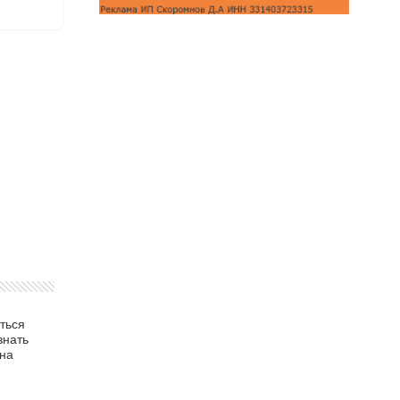
ться
знать
 на