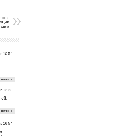
ующая
зации
ючам
 в 10:54
тветить
 в 12:33
 ей.
тветить
 в 16:54
а