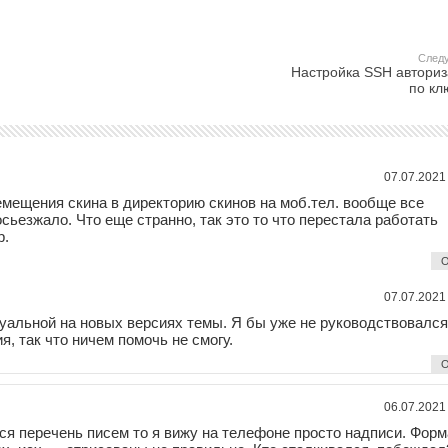
След
Настройка SSH автори
по кл
07.07.2021
емещения скина в директорию скинов на моб.тел. вообще все
осьезжало. Что еще странно, так это то что перестала работать
р.
О
07.07.2021
туальной на новых версиях темы. Я бы уже не руководствовался
я, так что ничем помочь не смогу.
О
06.07.2021
ся перечень писем то я вижу на телефоне просто надписи. Форм