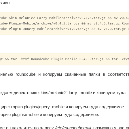
рхивы:
cube-Skin-Melanie2-Larry-Mobile/archive/v0.4.5.tar.gz && mv v0.4.
cube-Plugin-Mobile/archive/v0.4.5.tar.gz && mv v0.4.5.tar.gz Roun
cube-Plugin-JQuery-Mobile/archive/v1.0.tar.gz && mv v1.0.tar.gz 
gz && tar -xzvf Roundcube-Plugin-Mobile-0.4.5.tar.gz && tar -xzv
анелью roundcube и копируем скачанные папки в соответс
оздаем директорию skins/melanie2_larry_mobile и копируем туда
директорию plugins/jquery_mobile и копируем туда содержимое.
торию plugins/mobile и копируем туда содержимое.
еме он находится по адресу
/etc/roundcubemail
, возможно у вас о