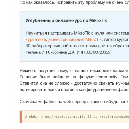
Но как оказалось, исправить эту проблему не очень с
Углубленный онлайн-курс по MikroTik
Научиться настраивать MikroTik с нуля или сист
курcе по администрированию MikroTik
. Автор курc
40 лабораторных работ по которым дается обратна
Реклама ИП Скоромнов Д.А. ИНН 331403723315
Немного погуглив тему, я нашел несколько вариан
Решение было найдено на форуме community. Та
Ставится она не сложно - достаточно скачать нужн
активировать новый плагин в конфигурационном файл
Скачиваем файлы на web сервер в какую-нибудь папк
# mkdir /root/roundcube-mobile && cd /root/roundcub