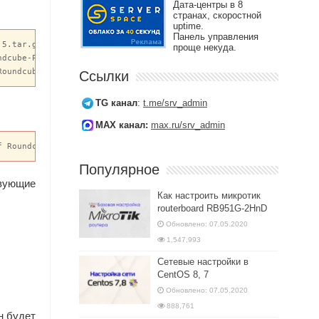
Дата-центры в 8
странах, скоростной
uptime.
Панель управления
5.tar.gz Roundcube-Skin-Melanie2-Larry-Mobile-0.4.5.tar.gz

проще некуда.
dcube-Plugin-Mobile-0.4.5.tar.gz

Roundcube-Plugin-JQuery-Mobile-1.0.tar.gz
Ссылки
TG канал
:
t.me/srv_admin
MAX канал:
max.ru/srv_admin
f Roundcube-Skin-Melanie2-Larry-Mobile-0.4.5.tar.gz
Популярное
твующие
Как настроить микротик
routerboard RB951G-2HnD
Обновлено: 07.05.2020
1,547,993
Сетевые настройки в
CentOS 8, 7
Обновлено: 07.05.2020
888,761
н будет