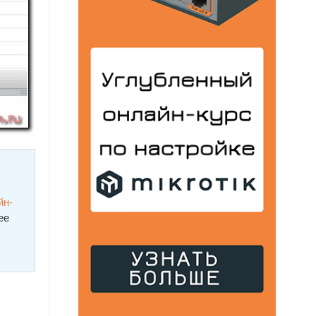
йн-
ее