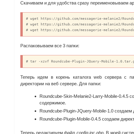
Скачиваем и для удобства сразу переименовываем а
# wget https://github.com/messagerie-melanie2/Round
# wget https://github.com/messagerie-melanie2/Round
# wget https://github.com/messagerie-melanie2/Round
Распаковываем все 3 папки:
# tar -xzvf Roundcube-Plugin-JQuery-Mobile-1.0.tar.
Теперь идем в корень каталога web сервера с п
директории на веб сервере. Для папки:
Roundcube-Skin-Melanie2-Larry-Mobile-0.4.5 с
содержимое.
Roundcube-Plugin-JQuery-Mobile-1.0 создаем 
Roundcube-Plugin-Mobile-0.4.5 создаем дирек
Теперь редактируем файл
config.inc.php
. В моей сист