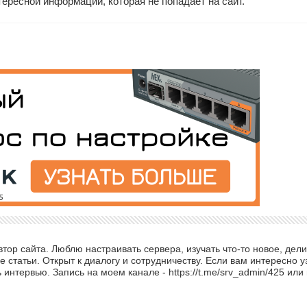
тересной информации, которая не попадает на сайт.
ор сайта. Люблю настраивать сервера, изучать что-то новое, дели
 статьи. Открыт к диалогу и сотрудничеству. Если вам интересно у
интервью. Запись на моем канале - https://t.me/srv_admin/425 или