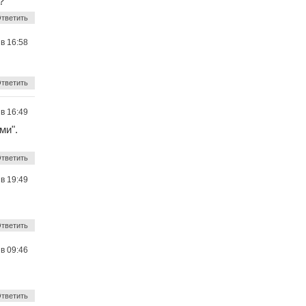
?
тветить
 в 16:58
тветить
 в 16:49
ми".
тветить
 в 19:49
тветить
 в 09:46
тветить