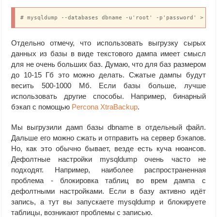
# mysqldump --databases dbname -u'root' -p'password' > db
Отдельно отмечу, что использовать выгрузку сырых
данных из базы в виде текстового дампа имеет смысл
для не очень больших баз. Думаю, что для баз размером
до 10-15 Гб это можно делать. Сжатые дампы будут
весить 500-1000 Мб. Если базы больше, лучше
использовать другие способы. Например, бинарный
бэкап с помощью
Percona XtraBackup
.
Мы выгрузили дамп базы dbname в отдельный файл.
Дальше его можно сжать и отправить на сервер бэкапов.
Но, как это обычно бывает, везде есть куча нюансов.
Дефолтные настройки mysqldump очень часто не
подходят. Например, наиболее распространенная
проблема - блокировка таблиц во врем дампа с
дефолтными настройками. Если в базу активно идёт
запись, а тут вы запускаете mysqldump и блокируете
таблицы, возникают проблемы с записью.