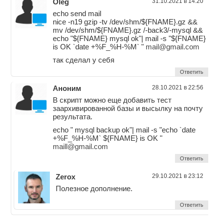
Oleg
31.10.2021 в 14:20
echo send mail
nice -n19 gzip -tv /dev/shm/${FNAME}.gz &&
mv /dev/shm/${FNAME}.gz /-back3/-mysql &&
echo "${FNAME} mysql ok"| mail -s "${FNAME}
is OK `date +%F_%H-%M` "
mail@gmail.com
так сделал у себя
Ответить
Аноним
28.10.2021 в 22:56
В скрипт можно еще добавить тест
заархивированной базы и высылку на почту
результата.
echo " mysql backup ok"| mail -s "echo `date
+%F_%H-%M` ${FNAME} is OK "
maill@gmail.com
Ответить
Zerox
29.10.2021 в 23:12
Полезное дополнение.
Ответить