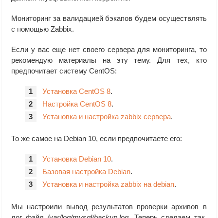
else

    echo `date +%F_%H-%M` ${FNAME} is corrupted >> $LOG

Мониторинг за валидацией бэкапов будем осуществлять
    /usr/bin/rm ${FNAME}

с помощью Zabbix.
fi

#если дамп не проходит проверки, удаляем его и пишем в лог
Если у вас еще нет своего сервера для мониторинга, то
рекомендую материалы на эту тему. Для тех, кто
#удаляем бэкапы и логи старше суток.

предпочитает систему CentOS:
find /mnt/backup -type f -mmin +1440 -exec rm -rf {} \;

find /var/log/mysql/*mysqldump* -type f -mmin +1440 -exec
Установка CentOS 8
.
Настройка CentOS 8
.
Установка и настройка zabbix сервера
.
То же самое на Debian 10, если предпочитаете его:
Установка Debian 10
.
Базовая настройка Debian
.
Установка и настройка zabbix на debian
.
Мы настроили вывод результатов проверки архивов в
лог файл
/var/log/mysql/backup.log
. Теперь сделаем так,