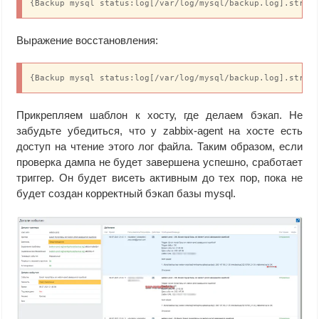
{Backup mysql status:log[/var/log/mysql/backup.log].str(c
Выражение восстановления:
{Backup mysql status:log[/var/log/mysql/backup.log].str(O
Прикрепляем шаблон к хосту, где делаем бэкап. Не
забудьте убедиться, что у zabbix-agent на хосте есть
доступ на чтение этого лог файла. Таким образом, если
проверка дампа не будет завершена успешно, сработает
триггер. Он будет висеть активным до тех пор, пока не
будет создан корректный бэкап базы mysql.