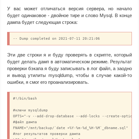
У вас может отличаться версия сервера, но начало
будет одинаковое - двойное тире и слово Mysql. В конце
дампа будет следующая строка:
-- Dump completed on 2021-07-11 20:21:06
Эти две строки я и буду проверять в скрипте, который
будет делать дамп в автоматическом режиме. Результат
проверки бэкапа я буду записывать в лог файл, а заодно
и вывод утилиты mysqldump, чтобы в случае какой-то
ошибки, я смог его проанализировать.
#!/bin/bash

#ключи mysqldump

OPTS="-v --add-drop-database --add-locks --create-options 
#файл дампа

FNAME="/mnt/backup/`date +%Y-%m-%d_%H-%M`_dbname.sql"

#лог результатов проверки дампа
