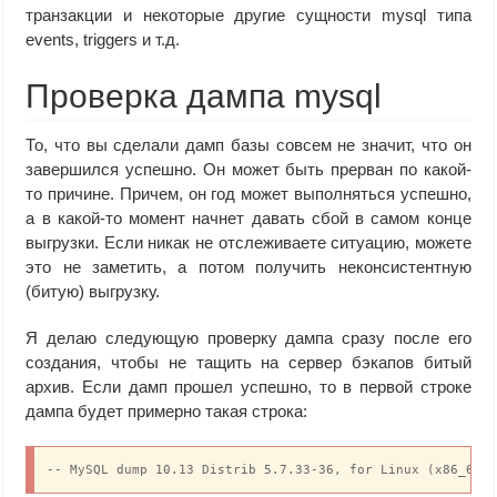
транзакции и некоторые другие сущности mysql типа
events, triggers и т.д.
Проверка дампа mysql
То, что вы сделали дамп базы совсем не значит, что он
завершился успешно. Он может быть прерван по какой-
то причине. Причем, он год может выполняться успешно,
а в какой-то момент начнет давать сбой в самом конце
выгрузки. Если никак не отслеживаете ситуацию, можете
это не заметить, а потом получить неконсистентную
(битую) выгрузку.
Я делаю следующую проверку дампа сразу после его
создания, чтобы не тащить на сервер бэкапов битый
архив. Если дамп прошел успешно, то в первой строке
дампа будет примерно такая строка:
-- MySQL dump 10.13 Distrib 5.7.33-36, for Linux (x86_64)