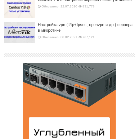
Обновлено: 22.07.2020
831,779
Настройка vpn (l2tp+Ipsec, openvpn и др.) сервера
в микротике
Обновлено: 08.02.2021
767,121