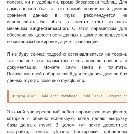
полезными и удобными, кроме блокировки таблиц. Для
дампа innodb баз, а это самый популярный движок
хранения данных в mysql, рекомендуется не
использовать lock-tables, а вместо этого включать
механизм
single-transaction
. С этим параметром для
обеспечения целостности данных в дампе используется
не механизм блокировок, а учёт транзакций.
Я не буду сейчас подробно останавливаться на теории,
так как все эти параметры очень хорошо описаны в
документации. Можете сами зайти и почитать.
Показываю свой набор ключей для создания дампов баз
данных mysql с помощью mysqldump.
# mysqldump --add-drop-database --add-locks --create-opti
Это мой универсальный набор параметров mysqldump,
которые я обычно использую, когда делаю выгрузку
базы данных mysql. В целом, тут почти дефолтные
настройки, только убраны блокировки, добавлены