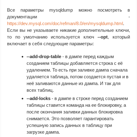
Все параметры mysqldump можно посмотреть в
документации -
https://dev.mysql.com/doc/refman/8.0/en/mysqldump.html
.
Если вы не указываете никакие дополнительные ключи,
то по умолчанию используется ключ
--opt
, который
включает в себя следующие параметры:
--add-drop-table
- в дампе перед каждым
созданием таблицы добавляется строка с её
удалением. То есть при заливке дампа сначала
удаляется таблица, потом создается пустая и в
неё заливаются данные из дампа. И так для
всех таблиц.
--add-locks
- в дампе в строке перед созданием
таблицы ставится команда на ее блокировку, а
после окончания заливки данных блокировка
снимается. Это позволяет гарантировать
успешную запись данных в таблицу при
загрузке дампа.