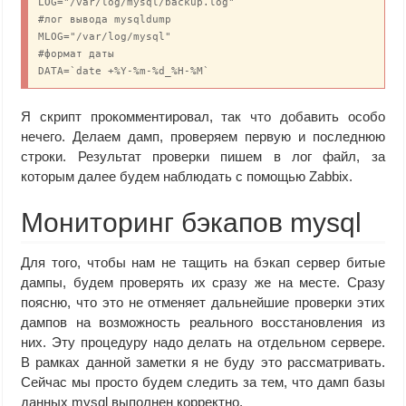
LOG="/var/log/mysql/backup.log"

#лог вывода mysqldump

MLOG="/var/log/mysql"

#формат даты

DATA=`date +%Y-%m-%d_%H-%M`

#делаем дамп базы и записываем вывод в лог

Я скрипт прокомментировал, так что добавить особо
/usr/bin/mysqldump ${OPTS} --databases dbname -u'root' -p'
нечего. Делаем дамп, проверяем первую и последнюю
#сжимаем лог

строки. Результат проверки пишем в лог файл, за
/usr/bin/gzip ${MLOG}/${DATA}-mysqldump.log

которым далее будем наблюдать с помощью Zabbix.
#проверяем первую и последнюю строки дампа

BEGIN=`head -n 1 ${FNAME} | grep ^'-- MySQL dump' | wc -l`
Мониторинг бэкапов mysql
END=`tail -n 1 ${FNAME} | grep ^'-- Dump completed' | wc -
Для того, чтобы нам не тащить на бэкап сервер битые
#если обе строки верны, то пишем в лог ОК и сжимаем дамп

if [ "$BEGIN" == "1" ];then

дампы, будем проверять их сразу же на месте. Сразу
if [ "$END" == "1" ];then

поясню, что это не отменяет дальнейшие проверки этих
    echo `date +%F_%H-%M` ${FNAME} is OK >> $LOG

дампов на возможность реального восстановления из
    /usr/bin/gzip ${FNAME}

них. Эту процедуру надо делать на отдельном сервере.
else

В рамках данной заметки я не буду это рассматривать.
    echo `date +%F_%H-%M` ${FNAME} is corrupted >> $LOG

Сейчас мы просто будем следить за тем, что дамп базы
    /usr/bin/rm ${FNAME}

fi

данных mysql выполнен корректно.