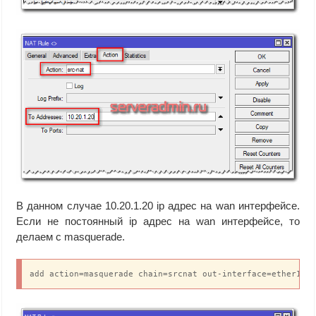
В данном случае 10.20.1.20 ip адрес на wan интерфейсе.
Если не постоянный ip адрес на wan интерфейсе, то
делаем с masquerade.
add action=masquerade chain=srcnat out-interface=ether1-w