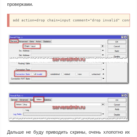
проверками.
add action=drop chain=input comment="drop invalid" connec
Дальше не буду приводить скрины, очень хлопотно их