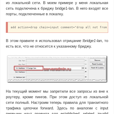
из локальной сети. В моем примере у меня локальная
сеть подключена к бриджу bridge1-lan. В него входят все
порты, подключенные в локалку.
add action=drop chain=input comment="drop all not from la
В этом правиле я использовал отрицание
!bridge1-lan
, то
есть все, что не относится к указанному бриджу.
На текущий момент мы запретили все запросы из вне к
роутеру, кроме пингов. При этом доступ из локальной
сети полный. Настроим теперь правила для транзитного
трафика цепочки forward. Здесь по аналогии с input
первыми идут правила для established, related, invalid