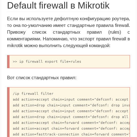
Default firewall в Mikrotik
Если вы используете дефолтную конфигурацию роутера,
то она по-умолчанию имеет стандартные правила firewall.
Привожу список стандартных правил (rules) с
комментариями. Напоминаю, что экспорт правил firewall в
mikrotik можно выполнить следующей командой:
>> ip firewall export file=rules
Вот список стандартных правил:
/ip firewall filter

add action=accept chain=input comment="defconf: accept est
add action=drop chain=input comment="defconf: drop invalid
add action=accept chain=input comment="defconf: accept ICM
add action=drop chain=input comment="defconf: drop all not
add action=accept chain=forward comment="defconf: accept i
add action=accept chain=forward comment="defconf: accept o
add action=fasttrack-connection chain=forward comment="def