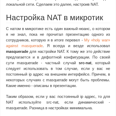
локальной сети. Сделаем это далее, настроив NAT.
Настройка NAT в микротик
С натом в микротике есть один важный нюанс, о котором
я не знал, пока не прочитал презентацию одного из
сотрудников, которую я в итоге перевел -
My «holy war»
against masquerade
. Я всегда и везде использовал
masquerade
для настройки NAT. К тому же это действие
предлагается и в дефолтной конфигурации. По своей
сути masquerade - частный случай
src-nat
, который
следует использовать в том случае, если у вас не
постоянный ip адрес на внешнем интерфейсе. Причем, в
некоторых случаях с masquerade могут быть проблемы.
Какие именно - описаны в презентации.
Таким образом, если у вас постоянный ip адрес, то для
NAT используйте src-nat, если динамический -
masquerade. Разница в настройках минимальна.