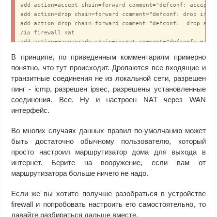
add action=accept chain=forward comment="defconf: accept e
add action=drop chain=forward comment="defconf: drop inval
add action=drop chain=forward comment="defconf:  drop all 
/ip firewall nat

В принципе, по приведенным комментариям примерно
понятно, что тут происходит. Дропаются все входящие и
транзитные соединения не из локальной сети, разрешен
пинг - icmp, разрешен ipsec, разрешены установленные
соединения. Все. Ну и настроен NAT через WAN
интерфейс.
Во многих случаях данных правил по-умолчанию может
быть достаточно обычному пользователю, который
просто настроил маршрутизатор дома для выхода в
интернет. Берите на вооружение, если вам от
маршрутизатора больше ничего не надо.
Если же вы хотите получше разобраться в устройстве
firewall и попробовать настроить его самостоятельно, то
давайте разбираться дальше вместе.