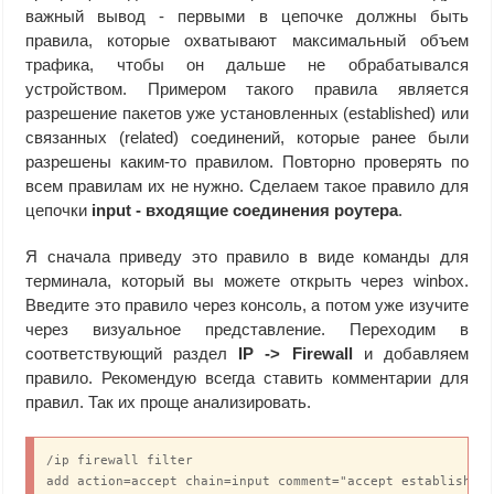
важный вывод - первыми в цепочке должны быть
правила, которые охватывают максимальный объем
трафика, чтобы он дальше не обрабатывался
устройством. Примером такого правила является
разрешение пакетов уже установленных (established) или
связанных (related) соединений, которые ранее были
разрешены каким-то правилом. Повторно проверять по
всем правилам их не нужно. Сделаем такое правило для
цепочки
input - входящие соединения роутера
.
Я сначала приведу это правило в виде команды для
терминала, который вы можете открыть через winbox.
Введите это правило через консоль, а потом уже изучите
через визуальное представление. Переходим в
соответствующий раздел
IP -> Firewall
и добавляем
правило. Рекомендую всегда ставить комментарии для
правил. Так их проще анализировать.
/ip firewall filter

add action=accept chain=input comment="accept establish &