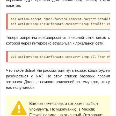
пакетов.
add action=accept chain=forward comment="accept establishe
add action=drop chain=forward comment="drop invalid" conn
Теперь запретим все запросы из внешней сети, связь с
которой через интерфейс ether1-wan к локальной сети.
add action=drop chain=forward comment="drop all from WAN 
Что такое dstnat мы рассмотрим чуть позже, когда будем
разбираться с NAT. На этом список базовых правил
закончен. Дальше немного пояснений на тему того, что у
нас получилось.
Важное замечание, о котором я забыл
упомянуть. По умолчанию, в Mikrotik
Firewall нормально открытый. Это значит,