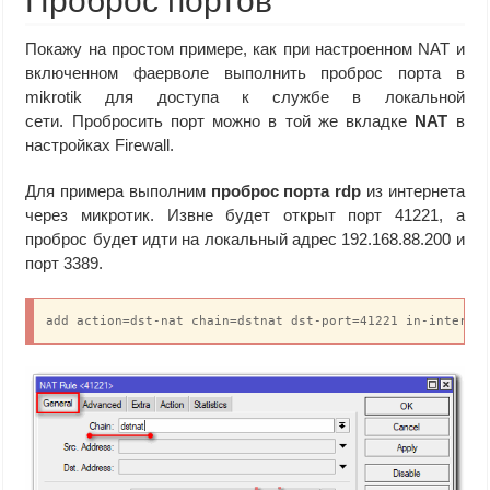
Проброс портов
Покажу на простом примере, как при настроенном NAT и
включенном фаерволе выполнить проброс порта в
mikrotik для доступа к службе в локальной
сети. Пробросить порт можно в той же вкладке
NAT
в
настройках Firewall.
Для примера выполним
проброс порта rdp
из интернета
через микротик. Извне будет открыт порт 41221, а
проброс будет идти на локальный адрес 192.168.88.200 и
порт 3389.
add action=dst-nat chain=dstnat dst-port=41221 in-interfa