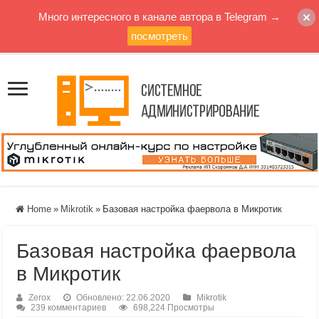
Много интересного в канале автора в Telegram →
посмотреть
Home
»
Mikrotik
»
Базовая настройка фаервола в Микротик
Базовая настройка фаервола
в Микротик
Zerox
Обновлено: 22.06.2020
Mikrotik
239 комментариев
698,224 Просмотры