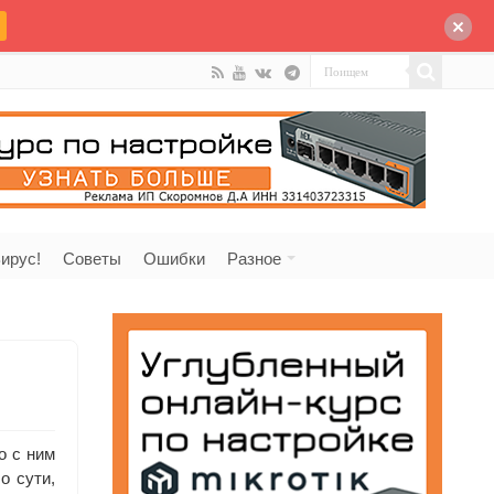
ирус!
Советы
Ошибки
Разное
о с ним
о сути,