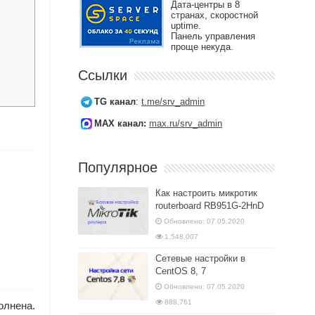
Дата-центры в 8
странах, скоростной
uptime.
Панель управления
проще некуда.
Ссылки
TG канал
:
t.me/srv_admin
MAX канал:
max.ru/srv_admin
Популярное
Как настроить микротик
routerboard RB951G-2HnD
Обновлено: 07.05.2020
1,548,007
Сетевые настройки в
CentOS 8, 7
Обновлено: 07.05.2020
888,761
олнена.