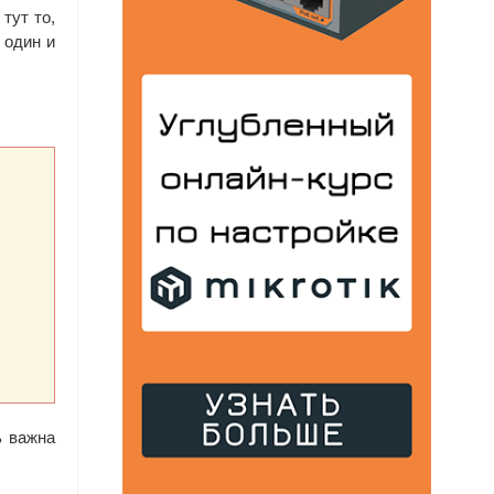
тут то,
 один и
ь важна