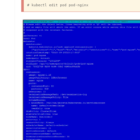
# kubectl edit pod pod-nginx