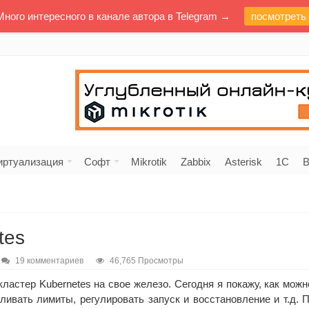
Много интересного в канале автора в Telegram →
посмотреть
иртуализация
Софт
Mikrotik
Zabbix
Asterisk
1C
В
tes
19 комментариев
46,765 Просмотры
кластер Kubernetes на свое железо. Сегодня я покажу, как можн
ливать лимиты, регулировать запуск и восстановление и т.д. П