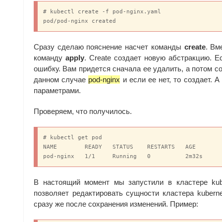
# kubectl create -f pod-nginx.yaml

pod/pod-nginx created
Сразу сделаю пояснение насчет команды
create
. Вм
команду
apply
. Create создает новую абстракцию. Е
ошибку. Вам придется сначала ее удалить, а потом со
данном случае
pod-nginx
и если ее нет, то создает. 
параметрами.
Проверяем, что получилось.
# kubectl get pod

NAME        READY   STATUS    RESTARTS   AGE

pod-nginx   1/1     Running   0          2m32s
В настоящий момент мы запустили в кластере kub
позволяет редактировать сущности кластера kubern
сразу же после сохранения изменений. Пример: