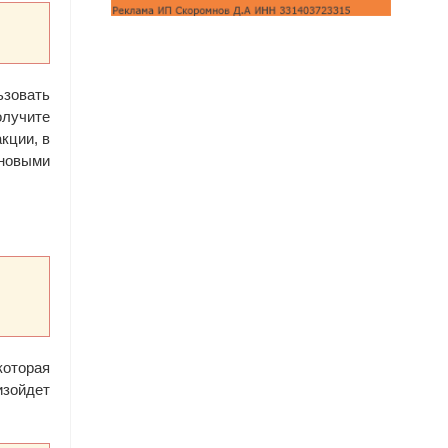
ьзовать
олучите
кции, в
 новыми
которая
изойдет