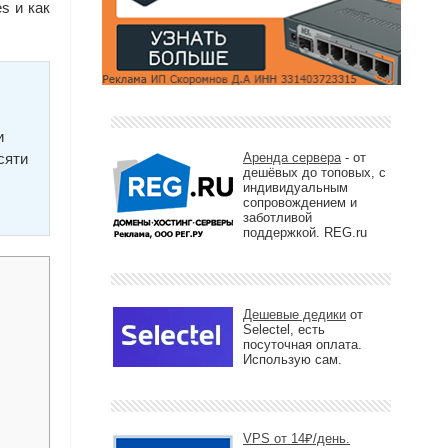
s и как
и
сяти
Аренда сервера
- от
дешёвых до топовых, с
индивидуальным
сопровождением и
заботливой
поддержкой. REG.ru
Дешевые дедики
от
Selectel, есть
посуточная оплата.
Использую сам.
VPS от 14₽/день.