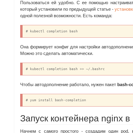
Пользоваться ей удобно. С ее помощью настраиват
который установили по предыдущей статье -
установк
одной полезной возможности. Есть команда:
# kubectl completion bash
Она формирует конфиг для настройки автодополнени
Можно это сделать автоматически.
# kubectl completion bash >> ~/.bashrc
Чтобы автодополнение работало, нужен пакет
bash-c
# yum install bash-completion
Запуск контейнера nginx в
Начнем с самого простого - создадим один pod, 