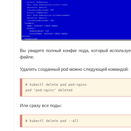
Вы увидите полный конфиг пода, который используе
файле.
Удалить созданный pod можно следующей командой:
# kubectl delete pod pod-nginx

pod "pod-nginx" deleted
Или сразу все поды:
# kubectl delete pod --all