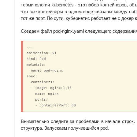
терминологии kubernetes - это набор контейнеров, 
что все контейнеры в одном поде связаны между собо
тот же порт. По сути, кубернетис работает не с докер
Создаем файл pod-nginx.yaml следующего содержания
---

apiVersion: v1

kind: Pod

metadata:

  name: pod-nginx

spec:

  containers:

  - image: nginx:1.16

    name: nginx

    ports:

    - containerPort: 80
Внимательно следите за пробелами в начале строк.
структура. Запускаем получившийся pod.