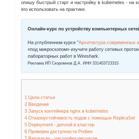
опишу быстрый старт и настройку в kubernetes - на к
его использовать на практике.
Онлайн-курс по устройству компьютерных сете
На углубленном курсе "
Архитектура современных 
«под микроскопом» изучите работу сетевых проток
лабораторных работ в Wireshark.
Реклама ИП Скоромнов Д.А. ИНН 331403723315
1
Цели статьи
2
Введение
3
Запуск контейнера nginx в kubernetes
4
Отказоустойчивость подов с помощью ReplicaSet
5
Deployment - деплой в кластер
6
Проверки доступности Probes
7
Resources - настройка ресурсов