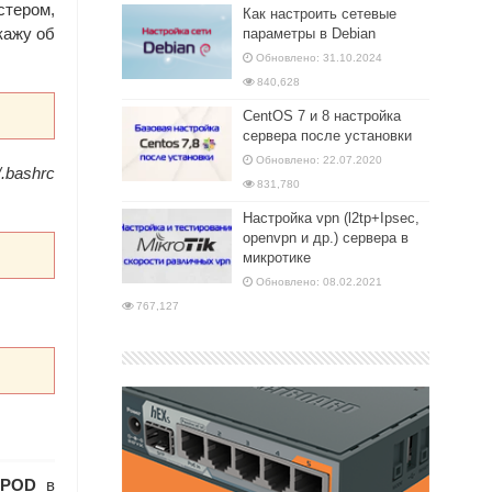
стером,
Как настроить сетевые
кажу об
параметры в Debian
Обновлено: 31.10.2024
840,628
CentOS 7 и 8 настройка
сервера после установки
Обновлено: 22.07.2020
/.bashrc
831,780
Настройка vpn (l2tp+Ipsec,
openvpn и др.) сервера в
микротике
Обновлено: 08.02.2021
767,127
POD
в