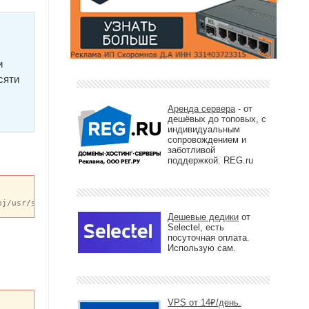
и
сяти
Аренда сервера
- от
дешёвых до топовых, с
индивидуальным
сопровождением и
заботливой
поддержкой. REG.ru
bj/usr/src/sys/GENERIC  i386
Дешевые дедики
от
Selectel, есть
посуточная оплата.
Использую сам.
VPS от 14₽/день.