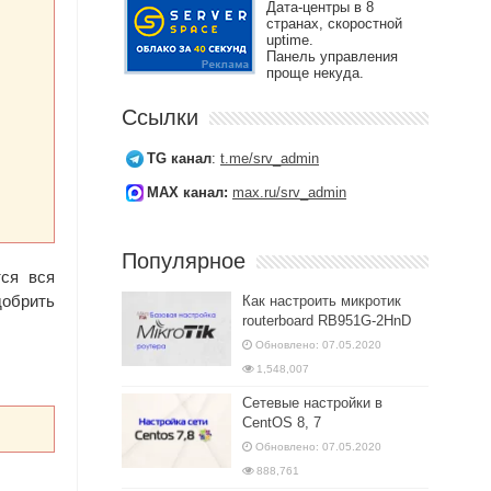
Дата-центры в 8
странах, скоростной
uptime.
Панель управления
проще некуда.
Ссылки
TG канал
:
t.me/srv_admin
MAX канал:
max.ru/srv_admin
Популярное
тся вся
добрить
Как настроить микротик
routerboard RB951G-2HnD
Обновлено: 07.05.2020
1,548,007
Сетевые настройки в
CentOS 8, 7
Обновлено: 07.05.2020
888,761