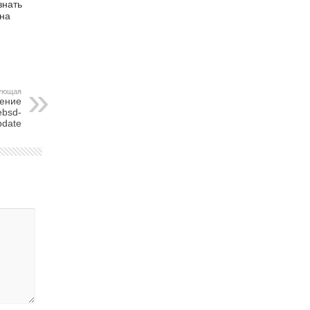
знать
 на
ующая
ление
ebsd-
pdate