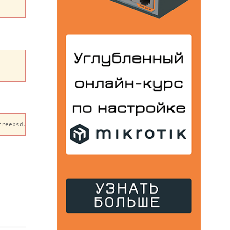
freebsd.org:/usr/obj/usr/src/sys/GENERIC  i386