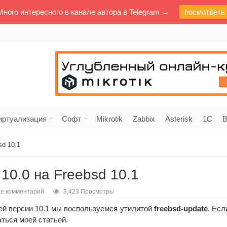
Много интересного в канале автора в Telegram →
посмотреть
иртуализация
Софт
Mikrotik
Zabbix
Asterisk
1C
В
sd 10.1
10.0 на Freebsd 10.1
те комментарий
3,423 Просмотры
ей версии 10.1 мы воспользуемся утилитой
freebsd-update
. Есл
аться моей статьей.