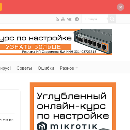
ирус!
Советы
Ошибки
Разное
и же вы