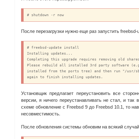
# shutdown -r now
После перезагрузки нужно еще раз запустить freebsd-u
# freebsd-update install

Installing updates...

Completing this upgrade requires removing old shared
Please rebuild all installed 3rd party software (e.g
installed from the ports tree) and then run "/usr/sb
again to finish installing updates.
Установщик предлагает переустановить все сторон
версии, я ничего переустанавливать не стал, и так 
схеме обновление с Freebsd 9 до Freebsd 10.1, то на
несовместимость.
После обновления системы обновим на всякий случай