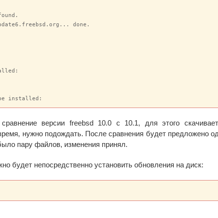
ound.

date6.freebsd.org... done.

lled:

e installed:

равнение версии freebsd 10.0 с 10.1, для этого скачивае
время, нужно подождать. После сравнения будет предложено о
было пару файлов, изменения принял.
но будет непосредственно установить обновления на диск: