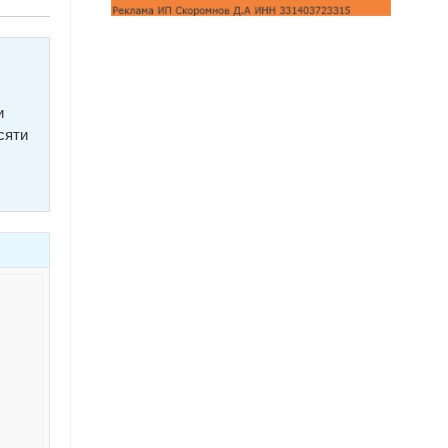
и
сяти