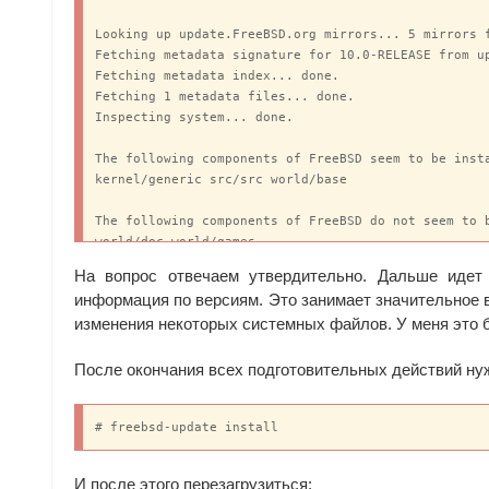
Looking up update.FreeBSD.org mirrors... 5 mirrors f
Fetching metadata signature for 10.0-RELEASE from up
Fetching metadata index... done.

Fetching 1 metadata files... done.

Inspecting system... done.

The following components of FreeBSD seem to be insta
kernel/generic src/src world/base

The following components of FreeBSD do not seem to b
world/doc world/games

На вопрос отвечаем утвердительно. Дальше идет с
Does this look reasonable (y/n)?
информация по версиям. Это занимает значительное 
изменения некоторых системных файлов. У меня это 
После окончания всех подготовительных действий нуж
# freebsd-update install
И после этого перезагрузиться: