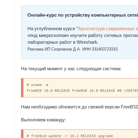
Онлайн-курс по устройству компьютерных сете
На углубленном курсе "
Архитектура современных 
«под микроскопом» изучите работу сетевых проток
лабораторных работ в Wireshark.
Реклама ИП Скоромнов Д.А. ИНН 331403723315
На текущий момент у нас следующая система:
# uname -a

FreeBSD 10.0-RELEASE FreeBSD 10.0-RELEASE #0 r26078
Нам необходимо обновится до свежей версии FreeBSD
Выполняем команду:
# freebsd-update -r 10.1-RELEASE upgrade
