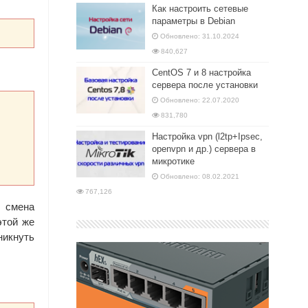
Как настроить сетевые
параметры в Debian
Обновлено: 31.10.2024
840,627
CentOS 7 и 8 настройка
сервера после установки
Обновлено: 22.07.2020
831,780
Настройка vpn (l2tp+Ipsec,
openvpn и др.) сервера в
микротике
Обновлено: 08.02.2021
767,126
я смена
этой же
никнуть