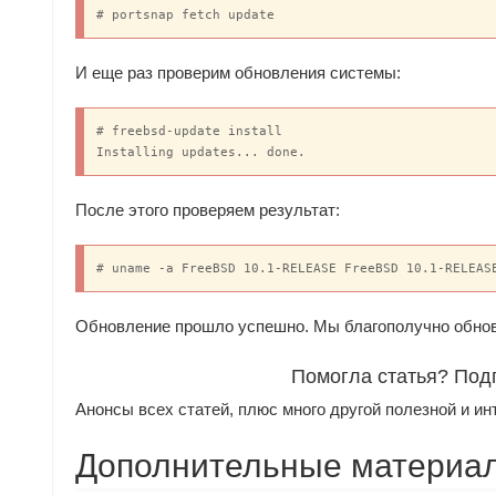
# portsnap fetch update
И еще раз проверим обновления системы:
# freebsd-update install

Installing updates... done.
После этого проверяем результат:
# uname -a FreeBSD 10.1-RELEASE FreeBSD 10.1-RELEAS
Обновление прошло успешно. Мы благополучно обнови
Помогла статья? Под
Анонсы всех статей, плюс много другой полезной и ин
Дополнительные материал