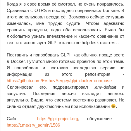
Когда я в своё время её смотрел, не очень понравилось.
Сравнивал с OTRS и последняя понравилась больше. В
итоге использовал всегда её. Возможно сейчас ситуация
изменилась, мне трудно судить. Чтобы адекватно
сравнить продукты, надо оба использовать. Было бы
любопытно узнать впечатление и какое-то сравнение от
тех, кто использует GLPI в качестве helpdesk системы.
Поставить и попробовать GLPI, как обычно, проще всего
в Docker. Гуглится много готовых проектов по этой теме.
Я попробовал и поставил последнюю версию по
информации из этого репозитория -
https://github.com/ErshovSergey/glpi_docker-compose
Склонировал его, подредактировал
.env-default
и
запустил. Последняя версия выглядит неплохо
визуально. Видно, что систему постоянно развивают. Не
сильно отдаёт двухтысячными при использовании
.
Сайт —
https://glpi-project.org
, обсуждение —
https://t.me/srv_admin/1586