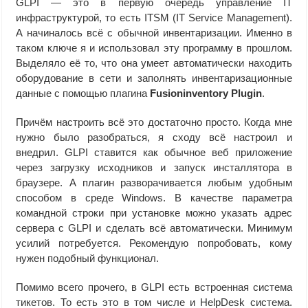
GLPI — это в первую очередь управление IT
инфраструктурой, то есть ITSM (IT Service Management).
А начиналось всё с обычной инвентаризации. Именно в
таком ключе я и использовал эту программу в прошлом.
Выделяло её то, что она умеет автоматически находить
оборудование в сети и заполнять инвентаризационные
данные с помощью плагина
Fusioninventory Plugin
.
Причём настроить всё это достаточно просто. Когда мне
нужно было разобраться, я сходу всё настроил и
внедрил. GLPI ставится как обычное веб приложение
через загрузку исходников и запуск инсталлятора в
браузере. А плагин разворачивается любым удобным
способом в среде Windows. В качестве параметра
командной строки при установке можно указать адрес
сервера с GLPI и сделать всё автоматически. Минимум
усилий потребуется. Рекомендую попробовать, кому
нужен подобный функционал.
Помимо всего прочего, в GLPI есть встроенная система
тикетов. То есть это в том числе и HelpDesk система.