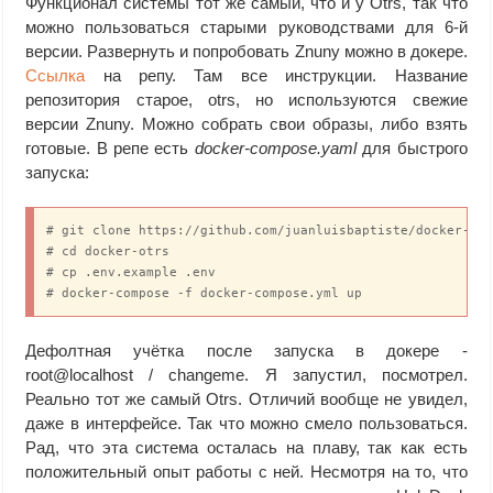
Функционал системы тот же самый, что и у Otrs, так что
можно пользоваться старыми руководствами для 6-й
версии. Развернуть и попробовать Znuny можно в докере.
Cсылка
на репу. Там все инструкции. Название
репозитория старое, otrs, но используются свежие
версии Znuny. Можно собрать свои образы, либо взять
готовые. В репе есть
docker-compose.yaml
для быстрого
запуска:
# git clone https://github.com/juanluisbaptiste/docker-otr
# cd docker-otrs

# cp .env.example .env

# docker-compose -f docker-compose.yml up
Дефолтная учётка после запуска в докере -
root@localhost / changeme. Я запустил, посмотрел.
Реально тот же самый Otrs. Отличий вообще не увидел,
даже в интерфейсе. Так что можно смело пользоваться.
Рад, что эта система осталась на плаву, так как есть
положительный опыт работы с ней. Несмотря на то, что