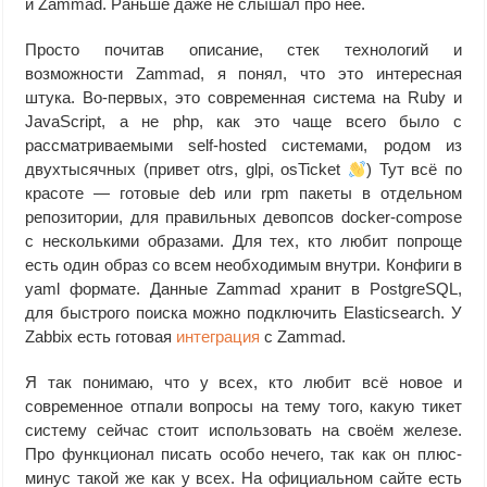
и Zammad. Раньше даже не слышал про неё.
Просто почитав описание, стек технологий и
возможности Zammad, я понял, что это интересная
штука. Во-первых, это современная система на Ruby и
JavaScript, а не php, как это чаще всего было с
рассматриваемыми self-hosted системами, родом из
двухтысячных (привет otrs, glpi, osTicket
) Тут всё по
красоте — готовые deb или rpm пакеты в отдельном
репозитории, для правильных девопсов docker-compose
с несколькими образами. Для тех, кто любит попроще
есть один образ со всем необходимым внутри. Конфиги в
yaml формате. Данные Zammad хранит в PostgreSQL,
для быстрого поиска можно подключить Elasticsearch. У
Zabbix есть готовая
интеграция
с Zammad.
Я так понимаю, что у всех, кто любит всё новое и
современное отпали вопросы на тему того, какую тикет
систему сейчас стоит использовать на своём железе.
Про функционал писать особо нечего, так как он плюс-
минус такой же как у всех. На официальном сайте есть