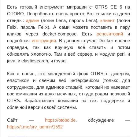
Есть готовый инструмент миграции с OTRS CE 6 на
OTOBO. Попробовать очень просто. Вот ссылки на демо
стенды:
админ
(логин Lena, пароль Lena),
клиент
(логин
Felix, пароль Felix). А сами можете поставить в пару
кликов через docker-compose. Есть
репозиторий
и
подробная
инструкция
. В данном случае Docker вполне
оправдан, так как вручную всё ставить и потом
обновлять хлопотно. Там и веб сервер, и модули perl, и
java, и elasticsearch, и mysql.
Как я понял, это молодёжный форк OTRS с докером,
еластиком и свежим веб интерфейсом (только для
сотрудников, для админов старый), который не навевает
воспоминания из двухтысячных, откуда родом перловый
OTRS. Зарабатывает компания на тех. поддержке и
облачной версии своей системы.
Сайт —
https://otobo.de
, обсуждение —
https://t.me/srv_admin/1592