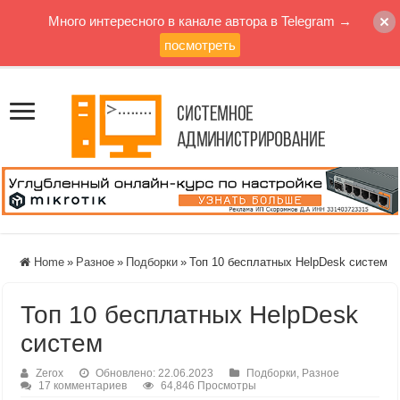
Много интересного в канале автора в Telegram →
посмотреть
Home
»
Разное
»
Подборки
»
Топ 10 бесплатных HelpDesk систем
Топ 10 бесплатных HelpDesk
систем
Zerox
Обновлено: 22.06.2023
Подборки
,
Разное
17 комментариев
64,846 Просмотры