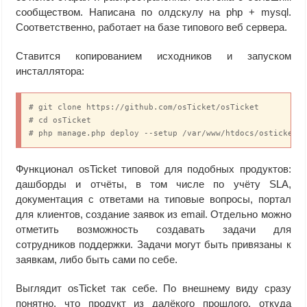
сообществом. Написана по олдскулу на php + mysql.
Соответственно, работает на базе типового веб сервера.
Ставится копированием исходников и запуском
инсталлятора:
# git clone https://github.com/osTicket/osTicket

# cd osTicket

# php manage.php deploy --setup /var/www/htdocs/osticket/
Функционал osTicket типовой для подобных продуктов:
дашборды и отчёты, в том числе по учёту SLA,
документация с ответами на типовые вопросы, портал
для клиентов, создание заявок из email. Отдельно можно
отметить возможность создавать задачи для
сотрудников поддержки. Задачи могут быть привязаны к
заявкам, либо быть сами по себе.
Выглядит osTicket так себе. По внешнему виду сразу
понятно, что продукт из далёкого прошлого, откуда