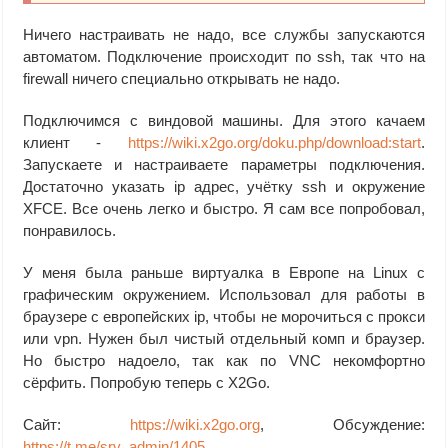
Ничего настраивать не надо, все службы запускаются
автоматом. Подключение происходит по ssh, так что на
firewall ничего специально открывать не надо.
Подключимся с виндовой машины. Для этого качаем
клиент -
https://wiki.x2go.org/doku.php/download:start
.
Запускаете и настраиваете параметры подключения.
Достаточно указать ip адрес, учётку ssh и окружение
XFCE. Все очень легко и быстро. Я сам все попробовал,
понравилось.
У меня была раньше виртуалка в Европе на Linux с
графическим окружением. Использовал для работы в
браузере с европейских ip, чтобы не морочиться с прокси
или vpn. Нужен был чистый отдельный комп и браузер.
Но быстро надоело, так как по VNC некомфортно
сёрфить. Попробую теперь с X2Go.
Сайт:
https://wiki.x2go.org
, Обсуждение:
https://t.me/srv_admin/1405
.