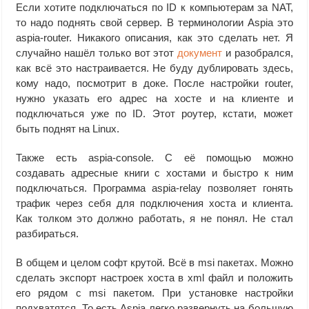
Если хотите подключаться по ID к компьютерам за NAT,
то надо поднять свой сервер. В терминологии Aspia это
aspia-router. Никакого описания, как это сделать нет. Я
случайно нашёл только вот этот
документ
и разобрался,
как всё это настраивается. Не буду дублировать здесь,
кому надо, посмотрит в доке. После настройки router,
нужно указать его адрес на хосте и на клиенте и
подключаться уже по ID. Этот роутер, кстати, может
быть поднят на Linux.
Также есть aspia-console. С её помощью можно
создавать адресные книги с хостами и быстро к ним
подключаться. Программа aspia-relay позволяет гонять
трафик через себя для подключения хоста и клиента.
Как толком это должно работать, я не понял. Не стал
разбираться.
В общем и целом софт крутой. Всё в msi пакетах. Можно
сделать экспорт настроек хоста в xml файл и положить
его рядом с msi пакетом. При установке настройки
подхватятся. То есть Aspia легко развернуть на большую