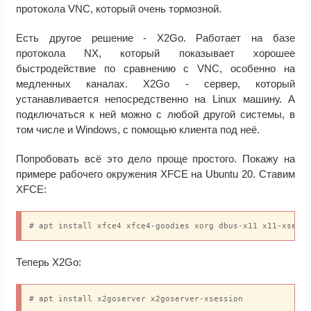
протокола VNC, который очень тормозной.
Есть другое решение - X2Go. Работает на базе
протокола NX, который показывает хорошее
быстродействие по сравнению с VNC, особенно на
медленных каналах. X2Go - сервер, который
устанавливается непосредственно на Linux машину. А
подключаться к ней можно с любой другой системы, в
том числе и Windows, с помощью клиента под неё.
Попробовать всё это дело проще простого. Покажу на
примере рабочего окружения XFCE на Ubuntu 20. Ставим
XFCE:
# apt install xfce4 xfce4-goodies xorg dbus-x11 x11-xserv
Теперь X2Go:
# apt install x2goserver x2goserver-xsession