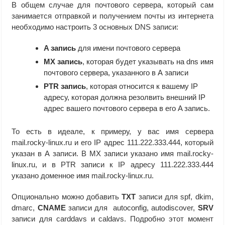
В общем случае для почтового сервера, который сам
занимается отправкой и получением почты из интернета
необходимо настроить 3 основных DNS записи:
A запись
для имени почтового сервера
MX запись
, которая будет указывать на dns имя
почтового сервера, указанного в А записи
PTR запись
, которая относится к вашему IP
адресу, которая должна резолвить внешний IP
адрес вашего почтового сервера в его A запись.
То есть в идеале, к примеру, у вас имя сервера
mail.rocky-linux.ru и его IP адрес 111.222.333.444, который
указан в А записи. В MX записи указано имя mail.rocky-
linux.ru, и в PTR записи к IP адресу 111.222.333.444
указано доменное имя mail.rocky-linux.ru.
Опционально можно добавить
TXT
записи для spf, dkim,
dmarc,
CNAME
записи для autoconfig, autodiscover,
SRV
записи для carddavs и caldavs. Подробно этот момент