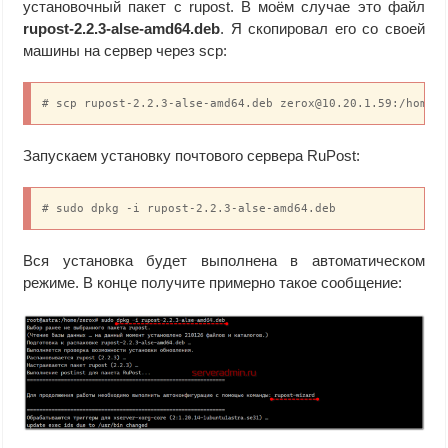
установочный пакет с rupost. В моём случае это файл
rupost-2.2.3-alse-amd64.deb
. Я скопировал его со своей
машины на сервер через scp:
# scp rupost-2.2.3-alse-amd64.deb zerox@10.20.1.59:/home/
Запускаем установку почтового сервера RuPost:
# sudo dpkg -i rupost-2.2.3-alse-amd64.deb
Вся установка будет выполнена в автоматическом
режиме. В конце получите примерно такое сообщение: