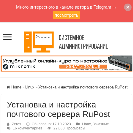
Много интересного в канале автора в Telegram →
посмотреть
Home
»
Linux
»
Установка и настройка почтового сервера RuPost
Установка и настройка
почтового сервера RuPost
Zerox
Обновлено: 17.10.2023
Linux
,
Заказные
16 комментариев
22,083 Просмотры